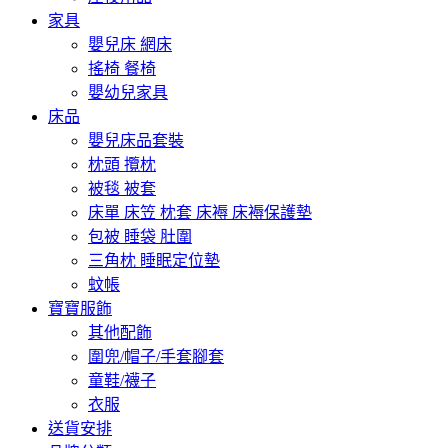
家具
嬰兒床 網床
搖椅 餐椅
嬰幼兒家具
床品
嬰兒床品套裝
枕頭 攬枕
被毯 被套
床單 床笠 枕套 床褥 床褥保護墊
包被 睡袋 肚圍
三角枕 睡眠定位墊
蚊帳
寶寶服飾
其他配飾
圍兜/帽子/手套腳套
童鞋/襪子
衣服
送貨安排