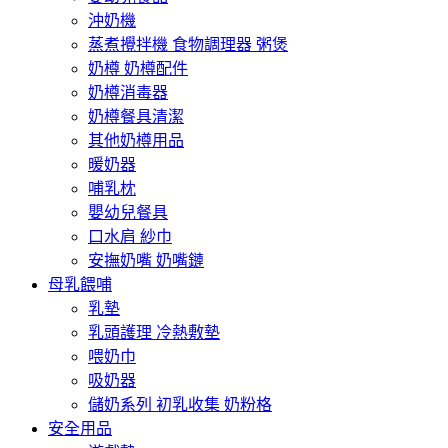
沖奶機
蒸煮攪拌機 食物調理器 粥煲
奶樽 奶樽配件
奶樽消毒器
奶樽餐具清潔
其他奶樽用品
暖奶器
哺乳枕
嬰幼兒餐具
口水肩 紗巾
安撫奶嘴 奶嘴鏈
母乳餵哺
乳墊
乳頭護理 冷熱敷墊
喂奶巾
吸奶器
儲奶系列 初乳收集 奶粉格
安全用品