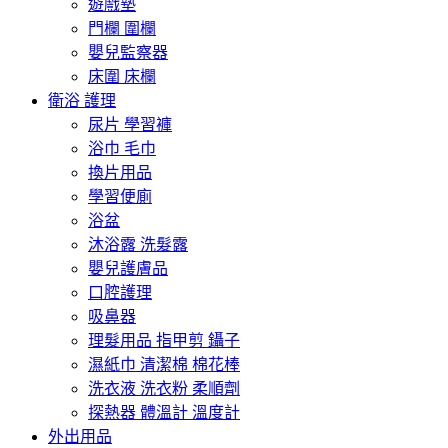
遊戲墊
門欄 圍欄
嬰兒監察器
床圍 床欄
衛浴 護理
尿片 學習褲
浴巾 毛巾
換片用品
學習便廁
浴盆
沐浴露 洗髮露
嬰兒護膚品
口腔護理
吸鼻器
理髮用品 指甲剪 鑷子
濕紙巾 清潔棉 棉花棒
洗衣液 洗衣粉 柔順劑
探熱器 體溫計 溫度計
外出用品