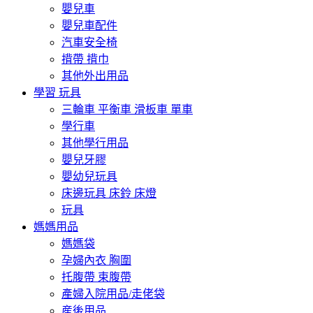
嬰兒車
嬰兒車配件
汽車安全椅
揹帶 揹巾
其他外出用品
學習 玩具
三輪車 平衡車 滑板車 單車
學行車
其他學行用品
嬰兒牙膠
嬰幼兒玩具
床邊玩具 床鈴 床燈
玩具
媽媽用品
媽媽袋
孕婦內衣 胸圍
托腹帶 束腹帶
產婦入院用品/走佬袋
産後用品