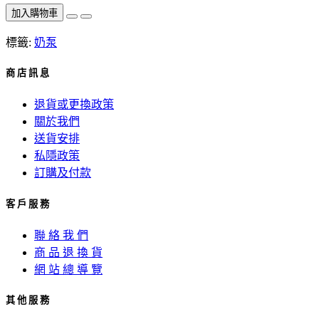
加入購物車
標籤:
奶泵
商 店 訊 息
退貨或更換政策
關於我們
送貨安排
私隱政策
訂購及付款
客 戶 服 務
聯 絡 我 們
商 品 退 換 貨
網 站 總 導 覽
其 他 服 務