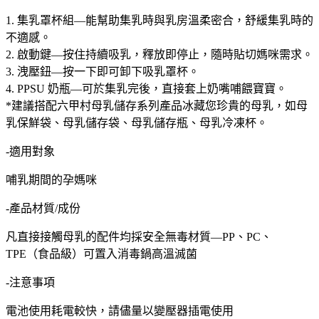
1. 集乳罩杯組—能幫助集乳時與乳房溫柔密合，舒緩集乳時的
不適感。
2. 啟動鍵—按住持續吸乳，釋放即停止，隨時貼切媽咪需求。
3. 洩壓鈕—按一下即可卸下吸乳罩杯。
4. PPSU 奶瓶—可於集乳完後，直接套上奶嘴哺餵寶寶。
*建議搭配六甲村母乳儲存系列產品冰藏您珍貴的母乳，如母
乳保鮮袋、母乳儲存袋、母乳儲存瓶、母乳冷凍杯。
-適用對象
哺乳期間的孕媽咪
-產品材質/成份
凡直接接觸母乳的配件均採安全無毒材質—PP、PC、
TPE（食品級）可置入消毒鍋高溫滅菌
-注意事項
電池使用耗電較快，請儘量以變壓器插電使用