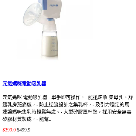
元氣媽咪電動吸乳器
元氣媽咪 電動吸乳器 - 單手即可操作，- 能迅速收 集母乳、舒
緩乳房漲痛感，- 防止逆流設計之集乳杯，- 及引力穩定的馬
達讓媽咪集乳時輕鬆無慮。- 大型矽膠罩杯墊，採用安全無毒
矽膠材質製成，- 能幫..
$399.0
$499.9