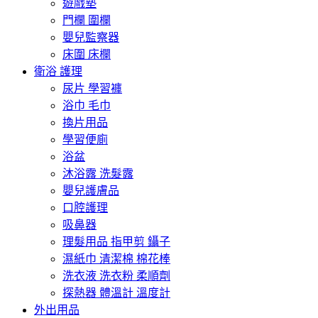
遊戲墊
門欄 圍欄
嬰兒監察器
床圍 床欄
衛浴 護理
尿片 學習褲
浴巾 毛巾
換片用品
學習便廁
浴盆
沐浴露 洗髮露
嬰兒護膚品
口腔護理
吸鼻器
理髮用品 指甲剪 鑷子
濕紙巾 清潔棉 棉花棒
洗衣液 洗衣粉 柔順劑
探熱器 體溫計 溫度計
外出用品