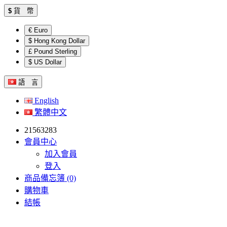
$
貨 幣
€ Euro
$ Hong Kong Dollar
£ Pound Sterling
$ US Dollar
語 言
English
繁體中文
21563283
會員中心
加入會員
登入
商品備忘簿 (0)
購物車
結帳