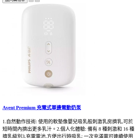
Avent Premium 充電式單邊電動奶泵
1.自然動作技術: 使用的軟墊像嬰兒吸乳般刺激乳房擠乳,可於
短時間內擠出更多乳汁。2.個人化體驗: 備有 8 種刺激和 16 種
擠乳級別3.充電電池,方便出行時吸乳: 一次充滿電可連續使用