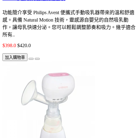
功能簡介享受 Philips Avent 便攜式手動吸乳器帶來的溫和舒適
感。具備 Natural Motion 技術，靈感源自嬰兒的自然吸乳動
作，讓母乳快速分泌。您可以輕鬆調整節奏和吸力。幾乎適合
所有..
$398.0
$420.0
加入購物車