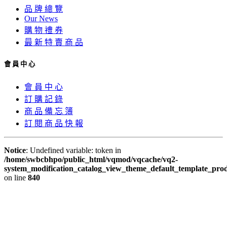
品 牌 總 覽
Our News
購 物 禮 券
最 新 特 賣 商 品
會 員 中 心
會 員 中 心
訂 購 記 錄
商 品 備 忘 簿
訂 閱 商 品 快 報
Notice
: Undefined variable: token in
/home/swbcbhpo/public_html/vqmod/vqcache/vq2-
system_modification_catalog_view_theme_default_template_prod
on line
840