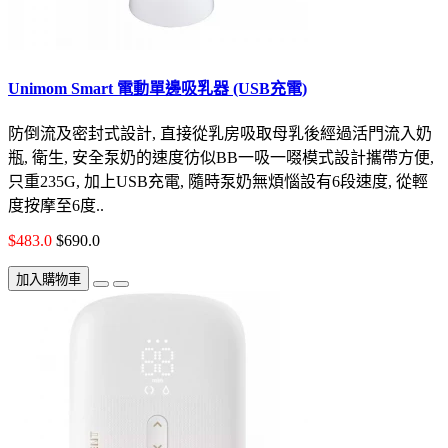
Unimom Smart 電動單邊吸乳器 (USB充電)
防倒流及密封式設計, 直接從乳房吸取母乳後經過活門流入奶
瓶, 衛生, 安全泵奶的速度彷似BB一吸一啜模式設計攜帶方便,
只重235G, 加上USB充電, 隨時泵奶無煩惱設有6段速度, 從輕
度按摩至6度..
$483.0
$690.0
加入購物車