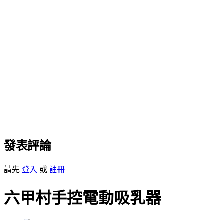
發表評論
請先
登入
或
註冊
六甲村手控電動吸乳器