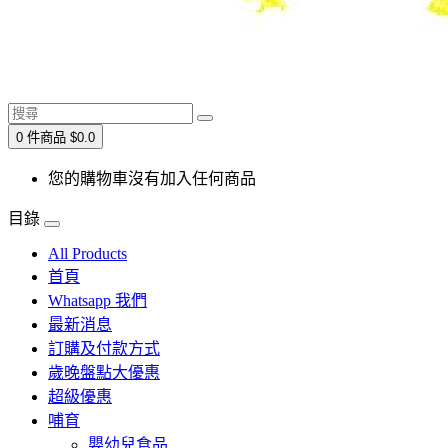
0 件商品 $0.0
您的購物車沒有加入任何商品
目錄
All Products
首頁
Whatsapp 我們
最新消息
訂購及付款方式
歲晚盤點大優惠
超級優惠
哺育
嬰幼兒食品