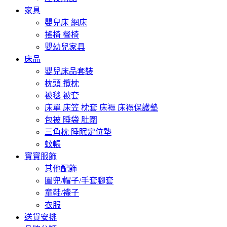
家具
嬰兒床 網床
搖椅 餐椅
嬰幼兒家具
床品
嬰兒床品套裝
枕頭 攬枕
被毯 被套
床單 床笠 枕套 床褥 床褥保護墊
包被 睡袋 肚圍
三角枕 睡眠定位墊
蚊帳
寶寶服飾
其他配飾
圍兜/帽子/手套腳套
童鞋/襪子
衣服
送貨安排