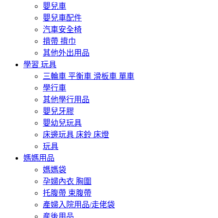
嬰兒車
嬰兒車配件
汽車安全椅
揹帶 揹巾
其他外出用品
學習 玩具
三輪車 平衡車 滑板車 單車
學行車
其他學行用品
嬰兒牙膠
嬰幼兒玩具
床邊玩具 床鈴 床燈
玩具
媽媽用品
媽媽袋
孕婦內衣 胸圍
托腹帶 束腹帶
產婦入院用品/走佬袋
産後用品