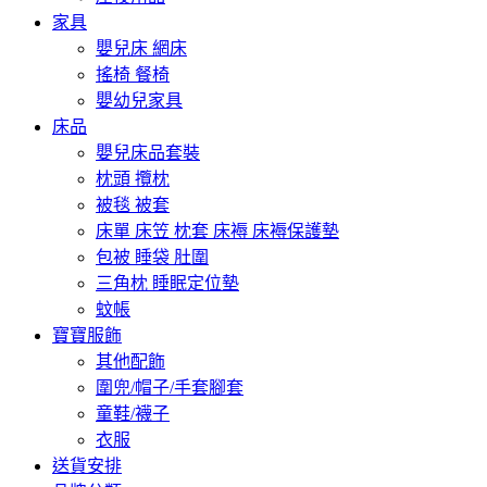
家具
嬰兒床 網床
搖椅 餐椅
嬰幼兒家具
床品
嬰兒床品套裝
枕頭 攬枕
被毯 被套
床單 床笠 枕套 床褥 床褥保護墊
包被 睡袋 肚圍
三角枕 睡眠定位墊
蚊帳
寶寶服飾
其他配飾
圍兜/帽子/手套腳套
童鞋/襪子
衣服
送貨安排