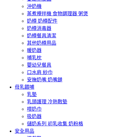
沖奶機
蒸煮攪拌機 食物調理器 粥煲
奶樽 奶樽配件
奶樽消毒器
奶樽餐具清潔
其他奶樽用品
暖奶器
哺乳枕
嬰幼兒餐具
口水肩 紗巾
安撫奶嘴 奶嘴鏈
母乳餵哺
乳墊
乳頭護理 冷熱敷墊
喂奶巾
吸奶器
儲奶系列 初乳收集 奶粉格
安全用品