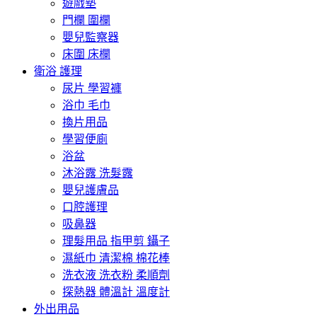
遊戲墊
門欄 圍欄
嬰兒監察器
床圍 床欄
衛浴 護理
尿片 學習褲
浴巾 毛巾
換片用品
學習便廁
浴盆
沐浴露 洗髮露
嬰兒護膚品
口腔護理
吸鼻器
理髮用品 指甲剪 鑷子
濕紙巾 清潔棉 棉花棒
洗衣液 洗衣粉 柔順劑
探熱器 體溫計 溫度計
外出用品