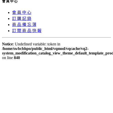
會 員 中 心
會 員 中 心
訂 購 記 錄
商 品 備 忘 簿
訂 閱 商 品 快 報
Notice
: Undefined variable: token in
/home/swbcbhpo/public_html/vqmod/vqcache/vq2-
system_modification_catalog_view_theme_default_template_prod
on line
840