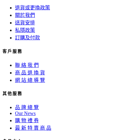
退貨或更換政策
關於我們
送貨安排
私隱政策
訂購及付款
客 戶 服 務
聯 絡 我 們
商 品 退 換 貨
網 站 總 導 覽
其 他 服 務
品 牌 總 覽
Our News
購 物 禮 券
最 新 特 賣 商 品