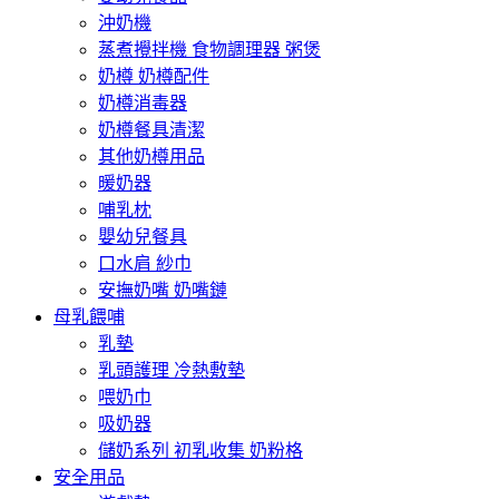
沖奶機
蒸煮攪拌機 食物調理器 粥煲
奶樽 奶樽配件
奶樽消毒器
奶樽餐具清潔
其他奶樽用品
暖奶器
哺乳枕
嬰幼兒餐具
口水肩 紗巾
安撫奶嘴 奶嘴鏈
母乳餵哺
乳墊
乳頭護理 冷熱敷墊
喂奶巾
吸奶器
儲奶系列 初乳收集 奶粉格
安全用品