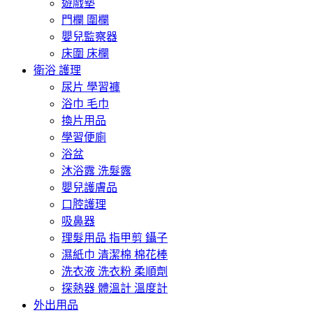
遊戲墊
門欄 圍欄
嬰兒監察器
床圍 床欄
衛浴 護理
尿片 學習褲
浴巾 毛巾
換片用品
學習便廁
浴盆
沐浴露 洗髮露
嬰兒護膚品
口腔護理
吸鼻器
理髮用品 指甲剪 鑷子
濕紙巾 清潔棉 棉花棒
洗衣液 洗衣粉 柔順劑
探熱器 體溫計 溫度計
外出用品