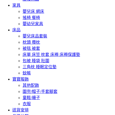
家具
嬰兒床 網床
搖椅 餐椅
嬰幼兒家具
床品
嬰兒床品套裝
枕頭 攬枕
被毯 被套
床單 床笠 枕套 床褥 床褥保護墊
包被 睡袋 肚圍
三角枕 睡眠定位墊
蚊帳
寶寶服飾
其他配飾
圍兜/帽子/手套腳套
童鞋/襪子
衣服
送貨安排