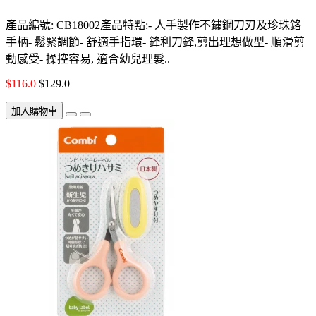
產品編號: CB18002產品特點:- 人手製作不鏽鋼刀刃及珍珠鉻
手柄- 鬆緊調節- 舒適手指環- 鋒利刀鋒,剪出理想做型- 順滑剪
動感受- 操控容易, 適合幼兒理髮..
$116.0
$129.0
加入購物車