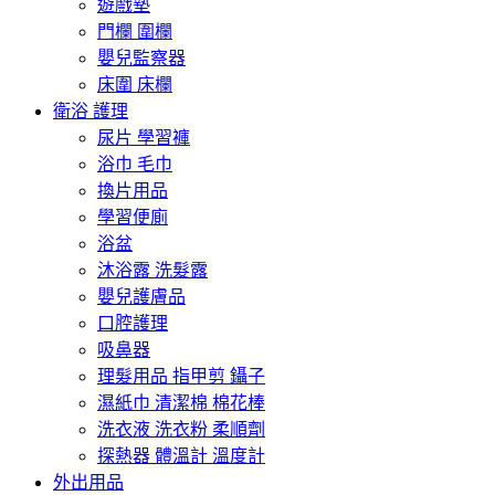
遊戲墊
門欄 圍欄
嬰兒監察器
床圍 床欄
衛浴 護理
尿片 學習褲
浴巾 毛巾
換片用品
學習便廁
浴盆
沐浴露 洗髮露
嬰兒護膚品
口腔護理
吸鼻器
理髮用品 指甲剪 鑷子
濕紙巾 清潔棉 棉花棒
洗衣液 洗衣粉 柔順劑
探熱器 體溫計 溫度計
外出用品