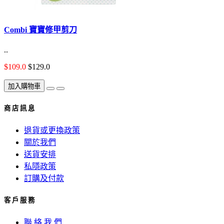
Combi 寶寶修甲剪刀
..
$109.0
$129.0
加入購物車
商 店 訊 息
退貨或更換政策
關於我們
送貨安排
私隱政策
訂購及付款
客 戶 服 務
聯 絡 我 們