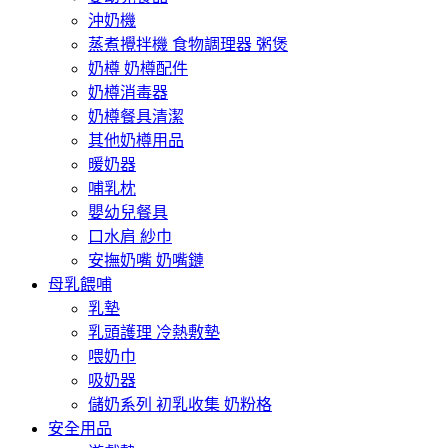
沖奶機
蒸煮攪拌機 食物調理器 粥煲
奶樽 奶樽配件
奶樽消毒器
奶樽餐具清潔
其他奶樽用品
暖奶器
哺乳枕
嬰幼兒餐具
口水肩 紗巾
安撫奶嘴 奶嘴鏈
母乳餵哺
乳墊
乳頭護理 冷熱敷墊
喂奶巾
吸奶器
儲奶系列 初乳收集 奶粉格
安全用品