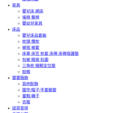
家具
嬰兒床 網床
搖椅 餐椅
嬰幼兒家具
床品
嬰兒床品套裝
枕頭 攬枕
被毯 被套
床單 床笠 枕套 床褥 床褥保護墊
包被 睡袋 肚圍
三角枕 睡眠定位墊
蚊帳
寶寶服飾
其他配飾
圍兜/帽子/手套腳套
童鞋/襪子
衣服
送貨安排