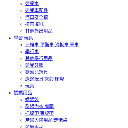
嬰兒車
嬰兒車配件
汽車安全椅
揹帶 揹巾
其他外出用品
學習 玩具
三輪車 平衡車 滑板車 單車
學行車
其他學行用品
嬰兒牙膠
嬰幼兒玩具
床邊玩具 床鈴 床燈
玩具
媽媽用品
媽媽袋
孕婦內衣 胸圍
托腹帶 束腹帶
產婦入院用品/走佬袋
産後用品