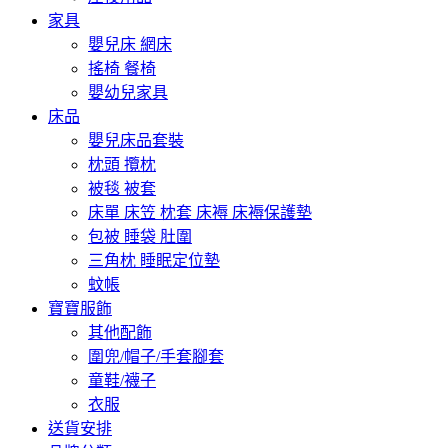
家具
嬰兒床 網床
搖椅 餐椅
嬰幼兒家具
床品
嬰兒床品套裝
枕頭 攬枕
被毯 被套
床單 床笠 枕套 床褥 床褥保護墊
包被 睡袋 肚圍
三角枕 睡眠定位墊
蚊帳
寶寶服飾
其他配飾
圍兜/帽子/手套腳套
童鞋/襪子
衣服
送貨安排