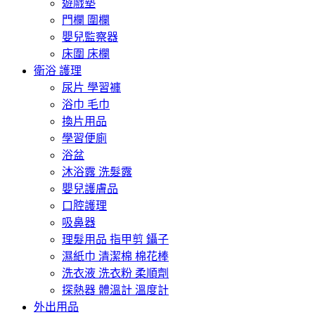
遊戲墊
門欄 圍欄
嬰兒監察器
床圍 床欄
衛浴 護理
尿片 學習褲
浴巾 毛巾
換片用品
學習便廁
浴盆
沐浴露 洗髮露
嬰兒護膚品
口腔護理
吸鼻器
理髮用品 指甲剪 鑷子
濕紙巾 清潔棉 棉花棒
洗衣液 洗衣粉 柔順劑
探熱器 體溫計 溫度計
外出用品