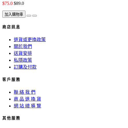
$75.0
$89.0
加入購物車
商 店 訊 息
退貨或更換政策
關於我們
送貨安排
私隱政策
訂購及付款
客 戶 服 務
聯 絡 我 們
商 品 退 換 貨
網 站 總 導 覽
其 他 服 務