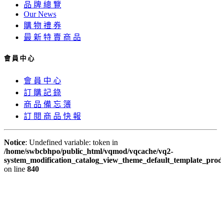
品 牌 總 覽
Our News
購 物 禮 券
最 新 特 賣 商 品
會 員 中 心
會 員 中 心
訂 購 記 錄
商 品 備 忘 簿
訂 閱 商 品 快 報
Notice
: Undefined variable: token in
/home/swbcbhpo/public_html/vqmod/vqcache/vq2-
system_modification_catalog_view_theme_default_template_prod
on line
840