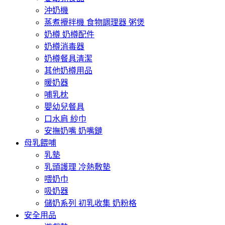
沖奶機
蒸煮攪拌機 食物調理器 粥煲
奶樽 奶樽配件
奶樽消毒器
奶樽餐具清潔
其他奶樽用品
暖奶器
哺乳枕
嬰幼兒餐具
口水肩 紗巾
安撫奶嘴 奶嘴鏈
母乳餵哺
乳墊
乳頭護理 冷熱敷墊
喂奶巾
吸奶器
儲奶系列 初乳收集 奶粉格
安全用品