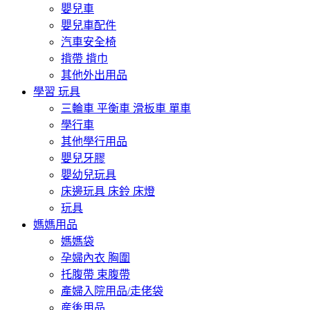
嬰兒車
嬰兒車配件
汽車安全椅
揹帶 揹巾
其他外出用品
學習 玩具
三輪車 平衡車 滑板車 單車
學行車
其他學行用品
嬰兒牙膠
嬰幼兒玩具
床邊玩具 床鈴 床燈
玩具
媽媽用品
媽媽袋
孕婦內衣 胸圍
托腹帶 束腹帶
產婦入院用品/走佬袋
産後用品