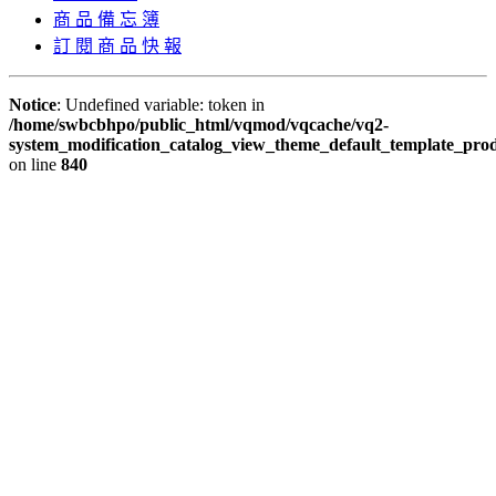
商 品 備 忘 簿
訂 閱 商 品 快 報
Notice
: Undefined variable: token in
/home/swbcbhpo/public_html/vqmod/vqcache/vq2-
system_modification_catalog_view_theme_default_template_prod
on line
840