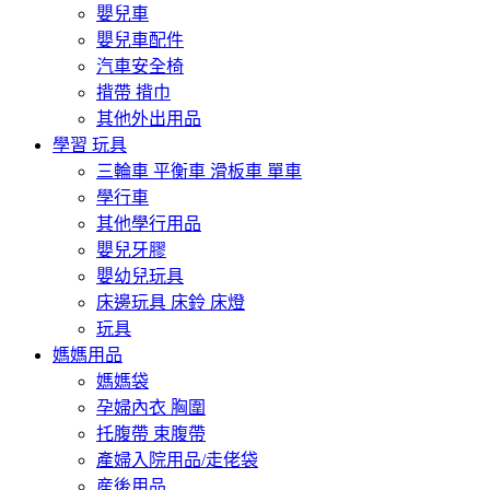
嬰兒車
嬰兒車配件
汽車安全椅
揹帶 揹巾
其他外出用品
學習 玩具
三輪車 平衡車 滑板車 單車
學行車
其他學行用品
嬰兒牙膠
嬰幼兒玩具
床邊玩具 床鈴 床燈
玩具
媽媽用品
媽媽袋
孕婦內衣 胸圍
托腹帶 束腹帶
產婦入院用品/走佬袋
産後用品