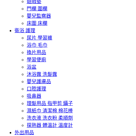
遊戲墊
門欄 圍欄
嬰兒監察器
床圍 床欄
衛浴 護理
尿片 學習褲
浴巾 毛巾
換片用品
學習便廁
浴盆
沐浴露 洗髮露
嬰兒護膚品
口腔護理
吸鼻器
理髮用品 指甲剪 鑷子
濕紙巾 清潔棉 棉花棒
洗衣液 洗衣粉 柔順劑
探熱器 體溫計 溫度計
外出用品