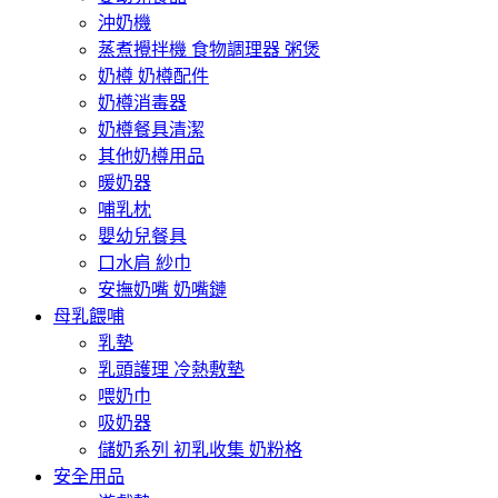
沖奶機
蒸煮攪拌機 食物調理器 粥煲
奶樽 奶樽配件
奶樽消毒器
奶樽餐具清潔
其他奶樽用品
暖奶器
哺乳枕
嬰幼兒餐具
口水肩 紗巾
安撫奶嘴 奶嘴鏈
母乳餵哺
乳墊
乳頭護理 冷熱敷墊
喂奶巾
吸奶器
儲奶系列 初乳收集 奶粉格
安全用品