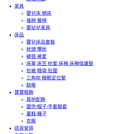
家具
嬰兒床 網床
搖椅 餐椅
嬰幼兒家具
床品
嬰兒床品套裝
枕頭 攬枕
被毯 被套
床單 床笠 枕套 床褥 床褥保護墊
包被 睡袋 肚圍
三角枕 睡眠定位墊
蚊帳
寶寶服飾
其他配飾
圍兜/帽子/手套腳套
童鞋/襪子
衣服
送貨安排