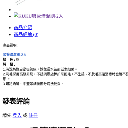
商品介紹
商品評論 (0)
產品說明:
吸管清潔刷-2入
顏 色 :
藍
特 點 :
1.清洗奶瓶自動吸管組，避免長水苔而滋生細菌。
2.刷毛採用高級尼龍，不銹鋼螺旋棒扣尼龍毛，不生鏽、不脫毛高溫消毒時也絕不
形 。
3.可將奶嘴、中蓋等細微部分清洗乾淨。
發表評論
請先
登入
或
註冊