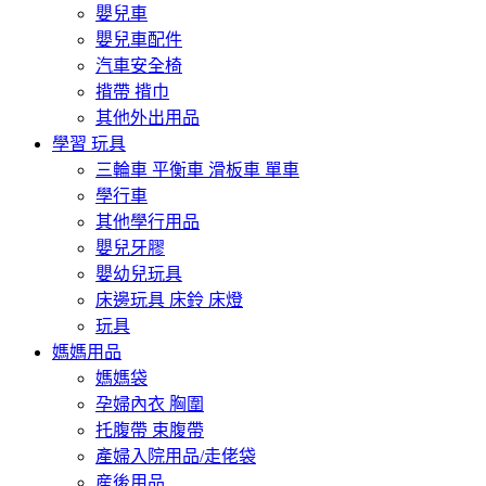
嬰兒車
嬰兒車配件
汽車安全椅
揹帶 揹巾
其他外出用品
學習 玩具
三輪車 平衡車 滑板車 單車
學行車
其他學行用品
嬰兒牙膠
嬰幼兒玩具
床邊玩具 床鈴 床燈
玩具
媽媽用品
媽媽袋
孕婦內衣 胸圍
托腹帶 束腹帶
產婦入院用品/走佬袋
産後用品