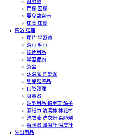
遊戲墊
門欄 圍欄
嬰兒監察器
床圍 床欄
衛浴 護理
尿片 學習褲
浴巾 毛巾
換片用品
學習便廁
浴盆
沐浴露 洗髮露
嬰兒護膚品
口腔護理
吸鼻器
理髮用品 指甲剪 鑷子
濕紙巾 清潔棉 棉花棒
洗衣液 洗衣粉 柔順劑
探熱器 體溫計 溫度計
外出用品