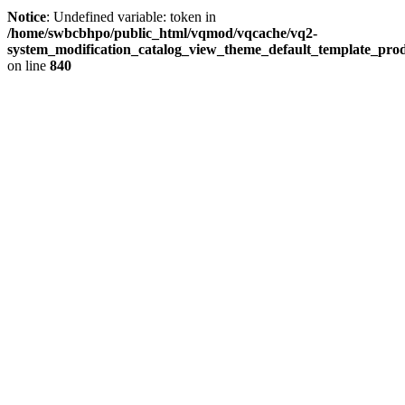
Notice
: Undefined variable: token in
/home/swbcbhpo/public_html/vqmod/vqcache/vq2-
system_modification_catalog_view_theme_default_template_prod
on line
840