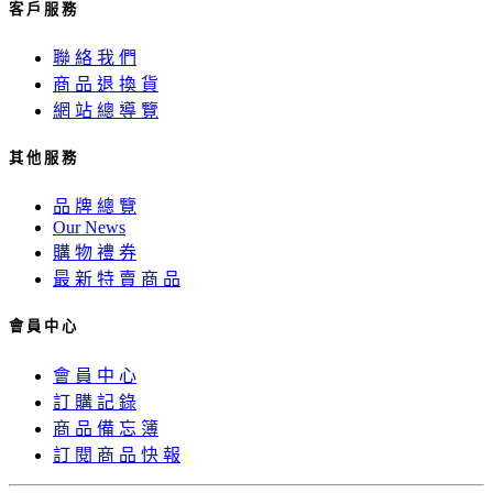
客 戶 服 務
聯 絡 我 們
商 品 退 換 貨
網 站 總 導 覽
其 他 服 務
品 牌 總 覽
Our News
購 物 禮 券
最 新 特 賣 商 品
會 員 中 心
會 員 中 心
訂 購 記 錄
商 品 備 忘 簿
訂 閱 商 品 快 報