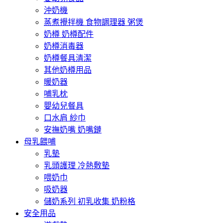
沖奶機
蒸煮攪拌機 食物調理器 粥煲
奶樽 奶樽配件
奶樽消毒器
奶樽餐具清潔
其他奶樽用品
暖奶器
哺乳枕
嬰幼兒餐具
口水肩 紗巾
安撫奶嘴 奶嘴鏈
母乳餵哺
乳墊
乳頭護理 冷熱敷墊
喂奶巾
吸奶器
儲奶系列 初乳收集 奶粉格
安全用品