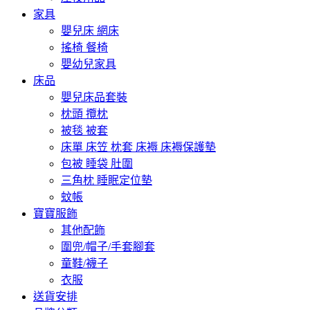
家具
嬰兒床 網床
搖椅 餐椅
嬰幼兒家具
床品
嬰兒床品套裝
枕頭 攬枕
被毯 被套
床單 床笠 枕套 床褥 床褥保護墊
包被 睡袋 肚圍
三角枕 睡眠定位墊
蚊帳
寶寶服飾
其他配飾
圍兜/帽子/手套腳套
童鞋/襪子
衣服
送貨安排