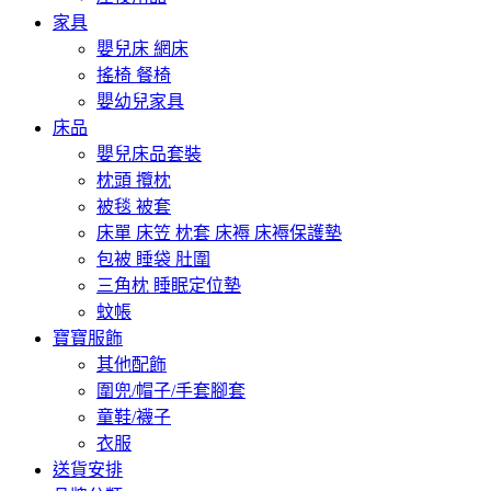
家具
嬰兒床 網床
搖椅 餐椅
嬰幼兒家具
床品
嬰兒床品套裝
枕頭 攬枕
被毯 被套
床單 床笠 枕套 床褥 床褥保護墊
包被 睡袋 肚圍
三角枕 睡眠定位墊
蚊帳
寶寶服飾
其他配飾
圍兜/帽子/手套腳套
童鞋/襪子
衣服
送貨安排