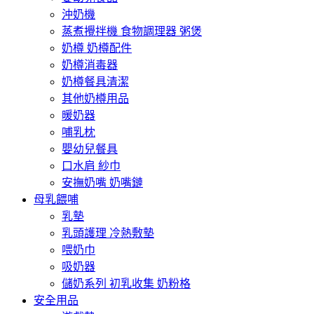
沖奶機
蒸煮攪拌機 食物調理器 粥煲
奶樽 奶樽配件
奶樽消毒器
奶樽餐具清潔
其他奶樽用品
暖奶器
哺乳枕
嬰幼兒餐具
口水肩 紗巾
安撫奶嘴 奶嘴鏈
母乳餵哺
乳墊
乳頭護理 冷熱敷墊
喂奶巾
吸奶器
儲奶系列 初乳收集 奶粉格
安全用品