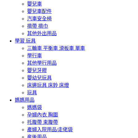
嬰兒車
嬰兒車配件
汽車安全椅
揹帶 揹巾
其他外出用品
學習 玩具
三輪車 平衡車 滑板車 單車
學行車
其他學行用品
嬰兒牙膠
嬰幼兒玩具
床邊玩具 床鈴 床燈
玩具
媽媽用品
媽媽袋
孕婦內衣 胸圍
托腹帶 束腹帶
產婦入院用品/走佬袋
産後用品