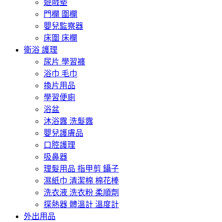
遊戲墊
門欄 圍欄
嬰兒監察器
床圍 床欄
衛浴 護理
尿片 學習褲
浴巾 毛巾
換片用品
學習便廁
浴盆
沐浴露 洗髮露
嬰兒護膚品
口腔護理
吸鼻器
理髮用品 指甲剪 鑷子
濕紙巾 清潔棉 棉花棒
洗衣液 洗衣粉 柔順劑
探熱器 體溫計 溫度計
外出用品