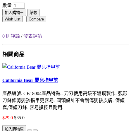
數量
加入購物車
結帳
Wish List
Compare
0 則評論
/
發表評論
相關商品
California Bear 嬰兒指甲剪
產品編號: CB18004產品特點:- 刀刃使用高級不鏽鋼製作- 弧形
刀鋒修剪嬰孩指甲更容易- 圓頭設計不會刮傷嬰孩皮膚- 保護
套,保護刀鋒- 容易操控且耐用..
$29.0
$35.0
加入購物車