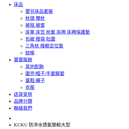
床品
嬰兒床品套裝
枕頭 攬枕
被毯 被套
床單 床笠 枕套 床褥 床褥保護墊
包被 睡袋 肚圍
三角枕 睡眠定位墊
蚊帳
寶寶服飾
其他配飾
圍兜/帽子/手套腳套
童鞋/襪子
衣服
送貨安排
品牌分類
聯絡我們
KUKU 防滲水透氣墊較大型