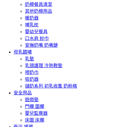
奶樽餐具清潔
其他奶樽用品
暖奶器
哺乳枕
嬰幼兒餐具
口水肩 紗巾
安撫奶嘴 奶嘴鏈
母乳餵哺
乳墊
乳頭護理 冷熱敷墊
喂奶巾
吸奶器
儲奶系列 初乳收集 奶粉格
安全用品
遊戲墊
門欄 圍欄
嬰兒監察器
床圍 床欄
衛浴 護理