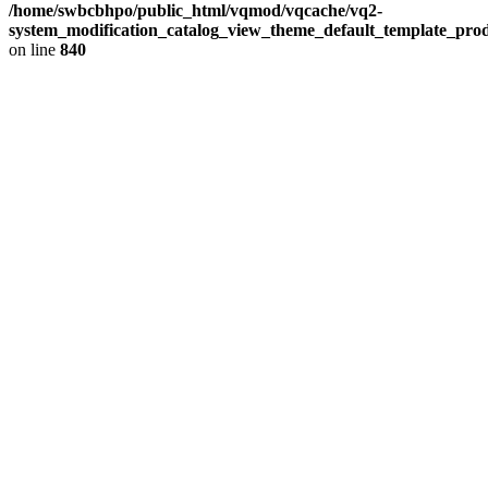
/home/swbcbhpo/public_html/vqmod/vqcache/vq2-
system_modification_catalog_view_theme_default_template_prod
on line
840