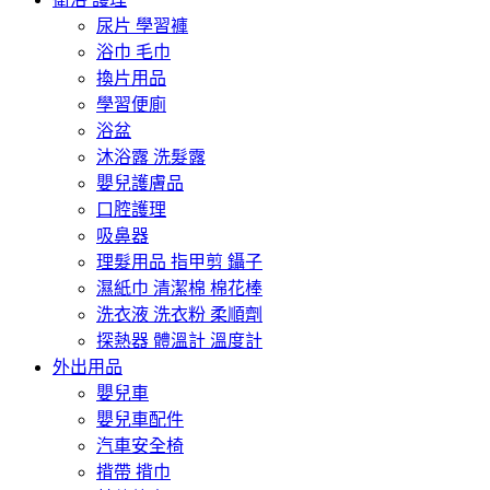
尿片 學習褲
浴巾 毛巾
換片用品
學習便廁
浴盆
沐浴露 洗髮露
嬰兒護膚品
口腔護理
吸鼻器
理髮用品 指甲剪 鑷子
濕紙巾 清潔棉 棉花棒
洗衣液 洗衣粉 柔順劑
探熱器 體溫計 溫度計
外出用品
嬰兒車
嬰兒車配件
汽車安全椅
揹帶 揹巾