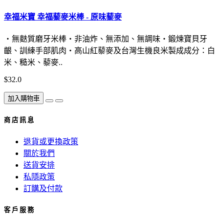
幸福米寶 幸福藜麥米棒 - 原味藜麥
・無麩質磨牙米棒・非油炸、無添加、無調味・鍛煉寶貝牙
齦、訓練手部肌肉・高山紅藜麥及台灣生機良米製成成分：白
米、糙米、藜麥..
$32.0
加入購物車
商 店 訊 息
退貨或更換政策
關於我們
送貨安排
私隱政策
訂購及付款
客 戶 服 務