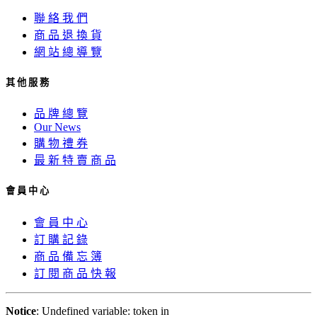
聯 絡 我 們
商 品 退 換 貨
網 站 總 導 覽
其 他 服 務
品 牌 總 覽
Our News
購 物 禮 券
最 新 特 賣 商 品
會 員 中 心
會 員 中 心
訂 購 記 錄
商 品 備 忘 簿
訂 閱 商 品 快 報
Notice
: Undefined variable: token in