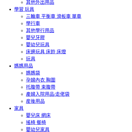
其他外出用品
學習 玩具
三輪車 平衡車 滑板車 單車
學行車
其他學行用品
嬰兒牙膠
嬰幼兒玩具
床邊玩具 床鈴 床燈
玩具
媽媽用品
媽媽袋
孕婦內衣 胸圍
托腹帶 束腹帶
產婦入院用品/走佬袋
産後用品
家具
嬰兒床 網床
搖椅 餐椅
嬰幼兒家具