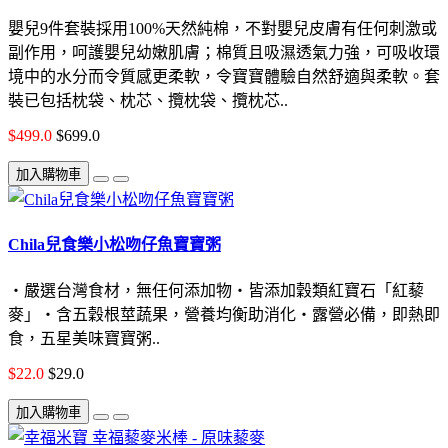
嬰兒9件套裝採用100%天然純棉，不對嬰兒皮膚有任何刺激或
副作用，呵護嬰兒幼嫩肌膚；棉質且吸濕透氣力強，可吸收環
境中的水分而令質感更柔軟，令寶寶體驗自然舒適與柔軟。套
裝已包括枕袋、枕芯、攬枕袋、攬枕芯..
$499.0
$699.0
加入購物車
Chila兒食樂小松吻仔魚寶寶粥
‧嚴選台灣食材，無任何添加物‧皆添加穀類紅寶石「紅藜
麥」‧含五穀根莖蔬果，營養均衡助消化‧露營必備，即熱即
食，五星美味寶寶粥..
$22.0
$29.0
加入購物車