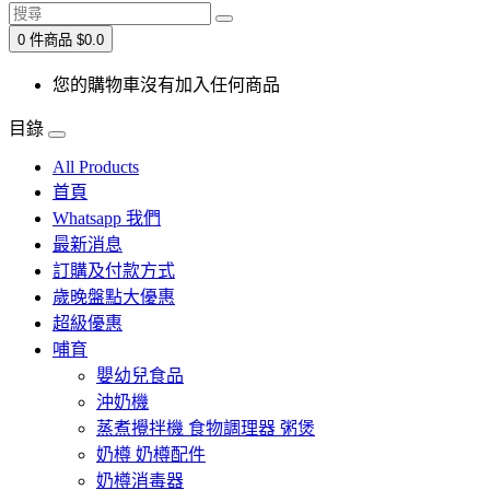
0 件商品 $0.0
您的購物車沒有加入任何商品
目錄
All Products
首頁
Whatsapp 我們
最新消息
訂購及付款方式
歲晚盤點大優惠
超級優惠
哺育
嬰幼兒食品
沖奶機
蒸煮攪拌機 食物調理器 粥煲
奶樽 奶樽配件
奶樽消毒器