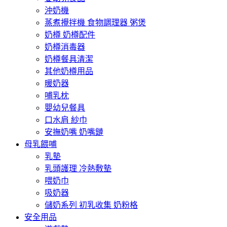
沖奶機
蒸煮攪拌機 食物調理器 粥煲
奶樽 奶樽配件
奶樽消毒器
奶樽餐具清潔
其他奶樽用品
暖奶器
哺乳枕
嬰幼兒餐具
口水肩 紗巾
安撫奶嘴 奶嘴鏈
母乳餵哺
乳墊
乳頭護理 冷熱敷墊
喂奶巾
吸奶器
儲奶系列 初乳收集 奶粉格
安全用品