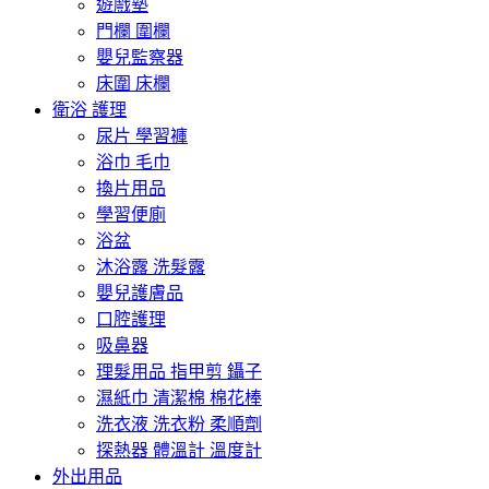
遊戲墊
門欄 圍欄
嬰兒監察器
床圍 床欄
衛浴 護理
尿片 學習褲
浴巾 毛巾
換片用品
學習便廁
浴盆
沐浴露 洗髮露
嬰兒護膚品
口腔護理
吸鼻器
理髮用品 指甲剪 鑷子
濕紙巾 清潔棉 棉花棒
洗衣液 洗衣粉 柔順劑
探熱器 體溫計 溫度計
外出用品