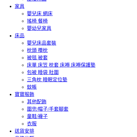
家具
嬰兒床 網床
搖椅 餐椅
嬰幼兒家具
床品
嬰兒床品套裝
枕頭 攬枕
被毯 被套
床單 床笠 枕套 床褥 床褥保護墊
包被 睡袋 肚圍
三角枕 睡眠定位墊
蚊帳
寶寶服飾
其他配飾
圍兜/帽子/手套腳套
童鞋/襪子
衣服
送貨安排