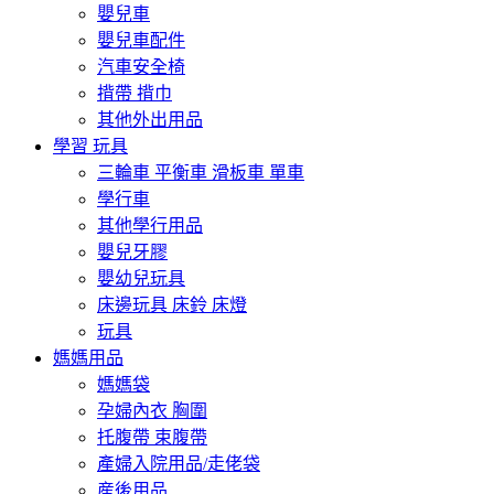
嬰兒車
嬰兒車配件
汽車安全椅
揹帶 揹巾
其他外出用品
學習 玩具
三輪車 平衡車 滑板車 單車
學行車
其他學行用品
嬰兒牙膠
嬰幼兒玩具
床邊玩具 床鈴 床燈
玩具
媽媽用品
媽媽袋
孕婦內衣 胸圍
托腹帶 束腹帶
產婦入院用品/走佬袋
産後用品