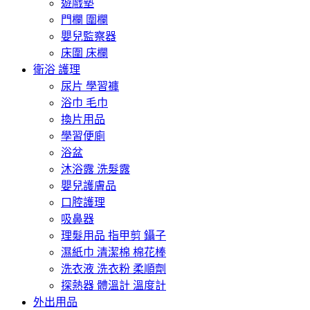
遊戲墊
門欄 圍欄
嬰兒監察器
床圍 床欄
衛浴 護理
尿片 學習褲
浴巾 毛巾
換片用品
學習便廁
浴盆
沐浴露 洗髮露
嬰兒護膚品
口腔護理
吸鼻器
理髮用品 指甲剪 鑷子
濕紙巾 清潔棉 棉花棒
洗衣液 洗衣粉 柔順劑
探熱器 體溫計 溫度計
外出用品