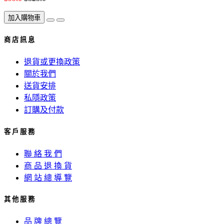
加入購物車
商 店 訊 息
退貨或更換政策
關於我們
送貨安排
私隱政策
訂購及付款
客 戶 服 務
聯 絡 我 們
商 品 退 換 貨
網 站 總 導 覽
其 他 服 務
品 牌 總 覽