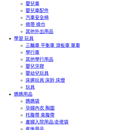
嬰兒車
嬰兒車配件
汽車安全椅
揹帶 揹巾
其他外出用品
學習 玩具
三輪車 平衡車 滑板車 單車
學行車
其他學行用品
嬰兒牙膠
嬰幼兒玩具
床邊玩具 床鈴 床燈
玩具
媽媽用品
媽媽袋
孕婦內衣 胸圍
托腹帶 束腹帶
產婦入院用品/走佬袋
産後用品