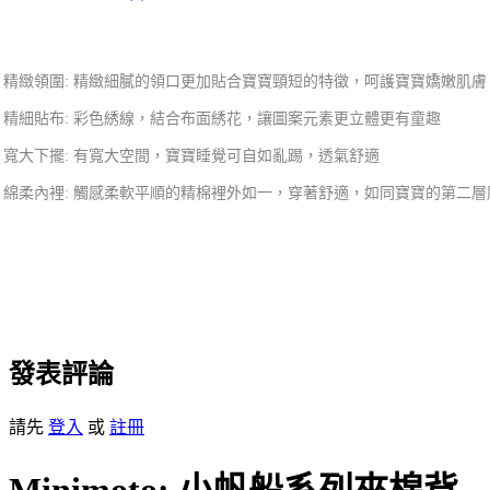
精緻領圍: 精緻細膩的領口更加貼合寶寶頸短的特徵，呵護寶寶嬌嫩肌膚
精細貼布: 彩色綉線，結合布面綉花，讓圖案元素更立體更有童趣
寬大下擺: 有寬大空間，寶寶睡覺可自如亂踢，透氣舒適
綿柔內裡: 觸感柔軟平順的精棉裡外如一，穿著舒適，如同寶寶的第二層
發表評論
請先
登入
或
註冊