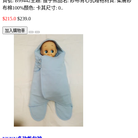
貨號: B99442主題: 狸子熊品名: 紗布背心式睡袍材質: 柔膚紗
布棉100%顏色: 卡其尺寸: 0..
$215.0
$239.0
加入購物車