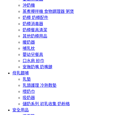
沖奶機
蒸煮攪拌機 食物調理器 粥煲
奶樽 奶樽配件
奶樽消毒器
奶樽餐具清潔
其他奶樽用品
暖奶器
哺乳枕
嬰幼兒餐具
口水肩 紗巾
安撫奶嘴 奶嘴鏈
母乳餵哺
乳墊
乳頭護理 冷熱敷墊
喂奶巾
吸奶器
儲奶系列 初乳收集 奶粉格
安全用品