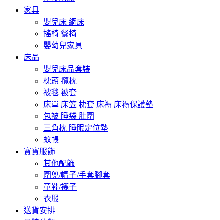
家具
嬰兒床 網床
搖椅 餐椅
嬰幼兒家具
床品
嬰兒床品套裝
枕頭 攬枕
被毯 被套
床單 床笠 枕套 床褥 床褥保護墊
包被 睡袋 肚圍
三角枕 睡眠定位墊
蚊帳
寶寶服飾
其他配飾
圍兜/帽子/手套腳套
童鞋/襪子
衣服
送貨安排