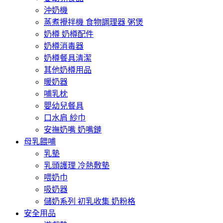
沖奶機
蒸煮攪拌機 食物調理器 粥煲
奶樽 奶樽配件
奶樽消毒器
奶樽餐具清潔
其他奶樽用品
暖奶器
哺乳枕
嬰幼兒餐具
口水肩 紗巾
安撫奶嘴 奶嘴鏈
母乳餵哺
乳墊
乳頭護理 冷熱敷墊
喂奶巾
吸奶器
儲奶系列 初乳收集 奶粉格
安全用品