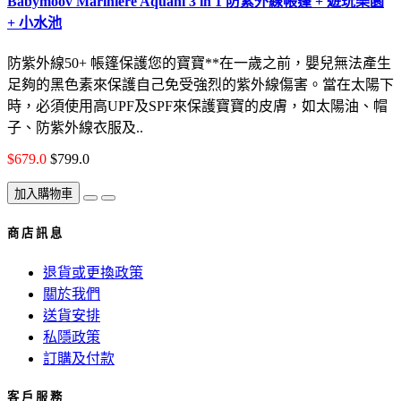
Babymoov Mariniere Aquani 3 in 1 防紫外線帳篷 + 遊玩樂園
+ 小水池
防紫外線50+ 帳篷保護您的寶寶**在一歲之前，嬰兒無法產生
足夠的黑色素來保護自己免受強烈的紫外線傷害。當在太陽下
時，必須使用高UPF及SPF來保護寶寶的皮膚，如太陽油、帽
子、防紫外線衣服及..
$679.0
$799.0
加入購物車
商 店 訊 息
退貨或更換政策
關於我們
送貨安排
私隱政策
訂購及付款
客 戶 服 務