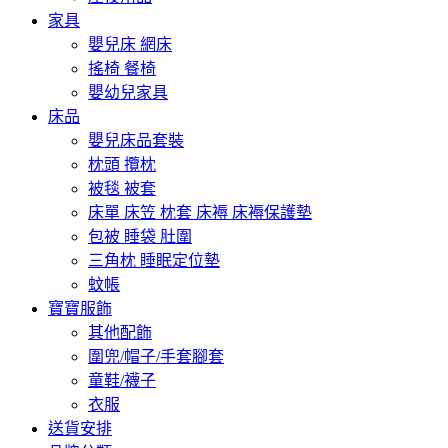
家具
嬰兒床 網床
搖椅 餐椅
嬰幼兒家具
床品
嬰兒床品套裝
枕頭 攬枕
被毯 被套
床單 床笠 枕套 床褥 床褥保護墊
包被 睡袋 肚圍
三角枕 睡眠定位墊
蚊帳
寶寶服飾
其他配飾
圍兜/帽子/手套腳套
童鞋/襪子
衣服
送貨安排