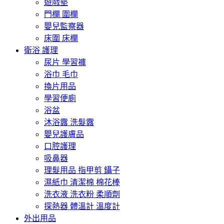
遊戲墊
門欄 圍欄
嬰兒監察器
床圍 床欄
衛浴 護理
尿片 學習褲
浴巾 毛巾
換片用品
學習便廁
浴盆
沐浴露 洗髮露
嬰兒護膚品
口腔護理
吸鼻器
理髮用品 指甲剪 鑷子
濕紙巾 清潔棉 棉花棒
洗衣液 洗衣粉 柔順劑
探熱器 體溫計 溫度計
外出用品