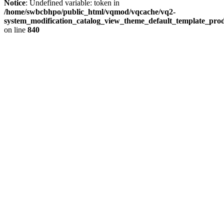
Notice
: Undefined variable: token in
/home/swbcbhpo/public_html/vqmod/vqcache/vq2-
system_modification_catalog_view_theme_default_template_prod
on line
840