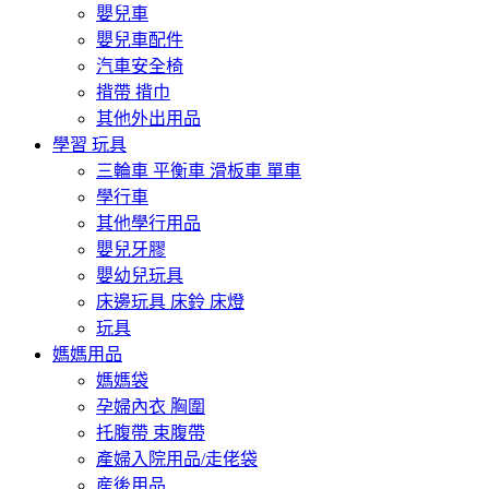
嬰兒車
嬰兒車配件
汽車安全椅
揹帶 揹巾
其他外出用品
學習 玩具
三輪車 平衡車 滑板車 單車
學行車
其他學行用品
嬰兒牙膠
嬰幼兒玩具
床邊玩具 床鈴 床燈
玩具
媽媽用品
媽媽袋
孕婦內衣 胸圍
托腹帶 束腹帶
產婦入院用品/走佬袋
産後用品