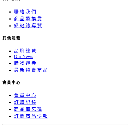
聯 絡 我 們
商 品 退 換 貨
網 站 總 導 覽
其 他 服 務
品 牌 總 覽
Our News
購 物 禮 券
最 新 特 賣 商 品
會 員 中 心
會 員 中 心
訂 購 記 錄
商 品 備 忘 簿
訂 閱 商 品 快 報