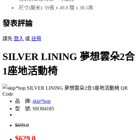
尺寸(厘米): 59長 x 49.8 闊 x 38.1高
發表評論
請先
登入
或
註冊
SILVER LINING 夢想雲朵2合
1座地活動椅
品 牌:
skip*hop
型 號: SH304185
$699.0
$629.0