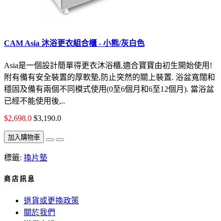
CAM Asia 沐浴更衣組合櫃 - 小熊/灰白色
Asia是一個設計簡單得更衣沐浴櫃,適合寶寶由初生開始使用!
附有備有安全裝置的厚軟墊,防止突然的關上裝置. 浴盆寬闊和
穩固及備有兩個不同模式使用(0至6個月和6至12個月). 當浴盆
已經不能使用後,..
$2,698.0
$3,190.0
加入購物車
標籤:
換片墊
商 店 訊 息
退貨或更換政策
關於我們