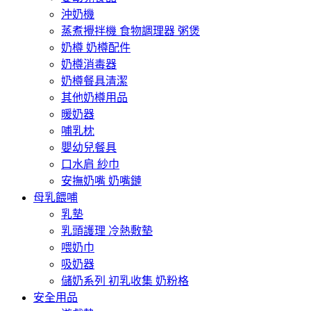
沖奶機
蒸煮攪拌機 食物調理器 粥煲
奶樽 奶樽配件
奶樽消毒器
奶樽餐具清潔
其他奶樽用品
暖奶器
哺乳枕
嬰幼兒餐具
口水肩 紗巾
安撫奶嘴 奶嘴鏈
母乳餵哺
乳墊
乳頭護理 冷熱敷墊
喂奶巾
吸奶器
儲奶系列 初乳收集 奶粉格
安全用品