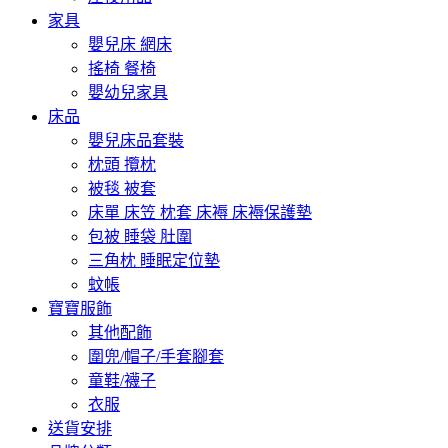
家具
嬰兒床 網床
搖椅 餐椅
嬰幼兒家具
床品
嬰兒床品套裝
枕頭 攬枕
被毯 被套
床單 床笠 枕套 床褥 床褥保護墊
包被 睡袋 肚圍
三角枕 睡眠定位墊
蚊帳
寶寶服飾
其他配飾
圍兜/帽子/手套腳套
童鞋/襪子
衣服
送貨安排