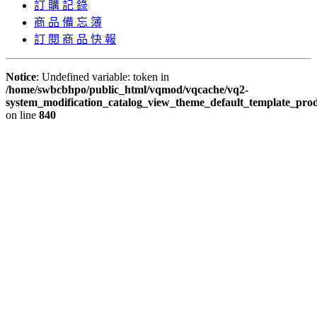
訂 購 記 錄
商 品 備 忘 簿
訂 閱 商 品 快 報
Notice
: Undefined variable: token in
/home/swbcbhpo/public_html/vqmod/vqcache/vq2-
system_modification_catalog_view_theme_default_template_prod
on line
840