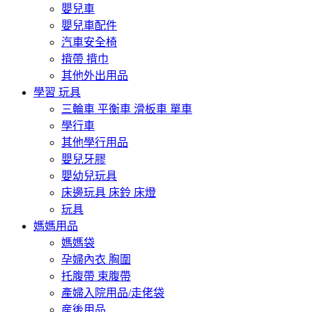
嬰兒車
嬰兒車配件
汽車安全椅
揹帶 揹巾
其他外出用品
學習 玩具
三輪車 平衡車 滑板車 單車
學行車
其他學行用品
嬰兒牙膠
嬰幼兒玩具
床邊玩具 床鈴 床燈
玩具
媽媽用品
媽媽袋
孕婦內衣 胸圍
托腹帶 束腹帶
產婦入院用品/走佬袋
産後用品