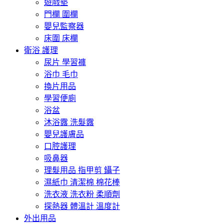
遊戲墊
門欄 圍欄
嬰兒監察器
床圍 床欄
衛浴 護理
尿片 學習褲
浴巾 毛巾
換片用品
學習便廁
浴盆
沐浴露 洗髮露
嬰兒護膚品
口腔護理
吸鼻器
理髮用品 指甲剪 鑷子
濕紙巾 清潔棉 棉花棒
洗衣液 洗衣粉 柔順劑
探熱器 體溫計 溫度計
外出用品