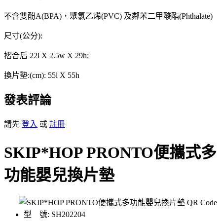
不含雙酚A(BPA)，聚氯乙烯(PVC) 及鄰苯二甲酸酯(Phthalate)
尺寸(公分):
摺合后 22l X 2.5w X 29h;
換片墊:(cm): 55l X 55h
發表評論
請先
登入
或
註冊
SKIP*HOP PRONTO便攜式多
功能嬰兒換片墊
型 號: SH202204