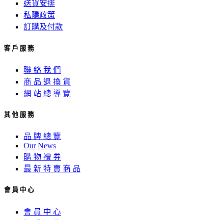
送貨安排
私隱政策
訂購及付款
客 戶 服 務
聯 絡 我 們
商 品 退 換 貨
網 站 總 導 覽
其 他 服 務
品 牌 總 覽
Our News
購 物 禮 券
最 新 特 賣 商 品
會 員 中 心
會 員 中 心