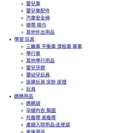
嬰兒車
嬰兒車配件
汽車安全椅
揹帶 揹巾
其他外出用品
學習 玩具
三輪車 平衡車 滑板車 單車
學行車
其他學行用品
嬰兒牙膠
嬰幼兒玩具
床邊玩具 床鈴 床燈
玩具
媽媽用品
媽媽袋
孕婦內衣 胸圍
托腹帶 束腹帶
產婦入院用品/走佬袋
産後用品