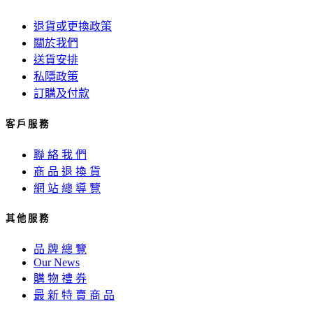
退貨或更換政策
關於我們
送貨安排
私隱政策
訂購及付款
客 戶 服 務
聯 絡 我 們
商 品 退 換 貨
網 站 總 導 覽
其 他 服 務
品 牌 總 覽
Our News
購 物 禮 券
最 新 特 賣 商 品