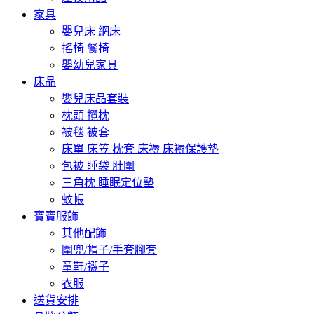
家具
嬰兒床 網床
搖椅 餐椅
嬰幼兒家具
床品
嬰兒床品套裝
枕頭 攬枕
被毯 被套
床單 床笠 枕套 床褥 床褥保護墊
包被 睡袋 肚圍
三角枕 睡眠定位墊
蚊帳
寶寶服飾
其他配飾
圍兜/帽子/手套腳套
童鞋/襪子
衣服
送貨安排