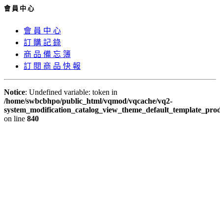
會 員 中 心
會 員 中 心
訂 購 記 錄
商 品 備 忘 簿
訂 閱 商 品 快 報
Notice
: Undefined variable: token in
/home/swbcbhpo/public_html/vqmod/vqcache/vq2-
system_modification_catalog_view_theme_default_template_prod
on line
840