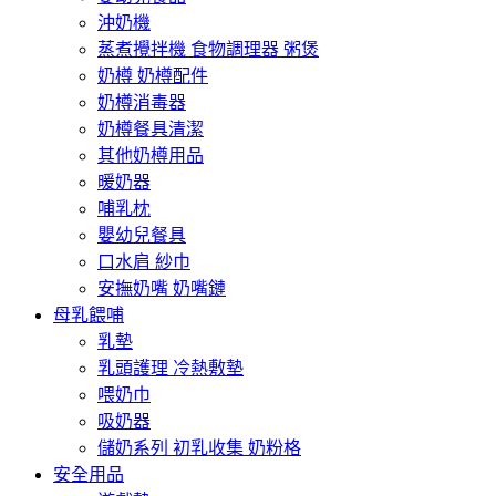
沖奶機
蒸煮攪拌機 食物調理器 粥煲
奶樽 奶樽配件
奶樽消毒器
奶樽餐具清潔
其他奶樽用品
暖奶器
哺乳枕
嬰幼兒餐具
口水肩 紗巾
安撫奶嘴 奶嘴鏈
母乳餵哺
乳墊
乳頭護理 冷熱敷墊
喂奶巾
吸奶器
儲奶系列 初乳收集 奶粉格
安全用品