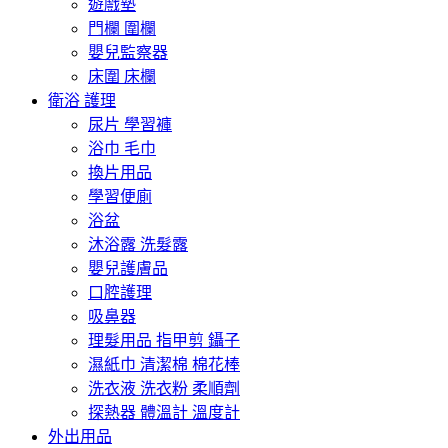
遊戲墊
門欄 圍欄
嬰兒監察器
床圍 床欄
衛浴 護理
尿片 學習褲
浴巾 毛巾
換片用品
學習便廁
浴盆
沐浴露 洗髮露
嬰兒護膚品
口腔護理
吸鼻器
理髮用品 指甲剪 鑷子
濕紙巾 清潔棉 棉花棒
洗衣液 洗衣粉 柔順劑
探熱器 體溫計 溫度計
外出用品