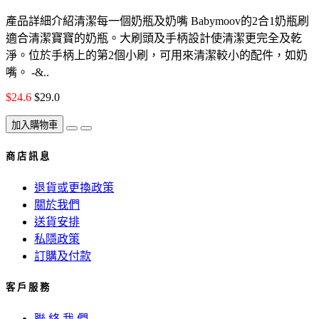
產品詳細介紹清潔每一個奶瓶及奶嘴 Babymoov的2合1奶瓶刷
適合清潔寶寶的奶瓶。大刷頭及手柄設計使清潔更完全及乾
淨。位於手柄上的第2個小刷，可用來清潔較小的配件，如奶
嘴。 -&..
$24.6
$29.0
加入購物車
商 店 訊 息
退貨或更換政策
關於我們
送貨安排
私隱政策
訂購及付款
客 戶 服 務
聯 絡 我 們