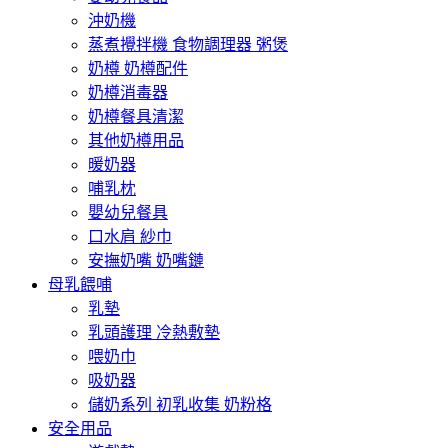
沖奶機
蒸煮攪拌機 食物調理器 粥煲
奶樽 奶樽配件
奶樽消毒器
奶樽餐具清潔
其他奶樽用品
暖奶器
哺乳枕
嬰幼兒餐具
口水肩 紗巾
安撫奶嘴 奶嘴鏈
母乳餵哺
乳墊
乳頭護理 冷熱敷墊
喂奶巾
吸奶器
儲奶系列 初乳收集 奶粉格
安全用品