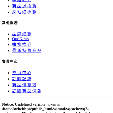
商 品 退 換 貨
網 站 總 導 覽
其 他 服 務
品 牌 總 覽
Our News
購 物 禮 券
最 新 特 賣 商 品
會 員 中 心
會 員 中 心
訂 購 記 錄
商 品 備 忘 簿
訂 閱 商 品 快 報
Notice
: Undefined variable: token in
/home/swbcbhpo/public_html/vqmod/vqcache/vq2-