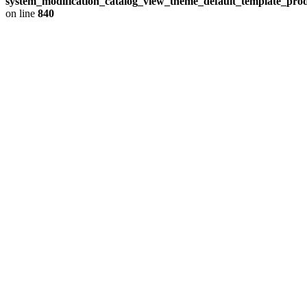
system_modification_catalog_view_theme_default_template_prod
on line
840