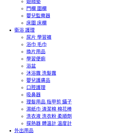
遊戲墊
門欄 圍欄
嬰兒監察器
床圍 床欄
衛浴 護理
尿片 學習褲
浴巾 毛巾
換片用品
學習便廁
浴盆
沐浴露 洗髮露
嬰兒護膚品
口腔護理
吸鼻器
理髮用品 指甲剪 鑷子
濕紙巾 清潔棉 棉花棒
洗衣液 洗衣粉 柔順劑
探熱器 體溫計 溫度計
外出用品