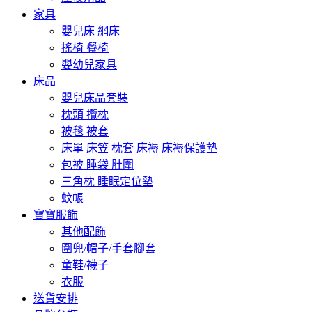
家具
嬰兒床 網床
搖椅 餐椅
嬰幼兒家具
床品
嬰兒床品套裝
枕頭 攬枕
被毯 被套
床單 床笠 枕套 床褥 床褥保護墊
包被 睡袋 肚圍
三角枕 睡眠定位墊
蚊帳
寶寶服飾
其他配飾
圍兜/帽子/手套腳套
童鞋/襪子
衣服
送貨安排