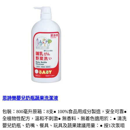
思詩樂嬰兒奶瓶蔬果洗潔液
包裝：800毫升原箱：8支● 100%食品用成分製造，安全可靠●
全植物性配方，溫和不刺激● 無香料、無着色適用於：● 清洗
嬰兒奶瓶、奶嘴、餐具、玩具及蔬果建議用量：● 按1次泵咀