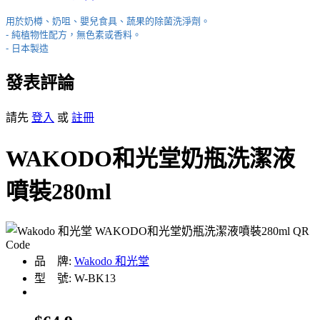
用於奶樽、奶咀、嬰兒食具、蔬果的除菌洗淨劑。
- 純植物性配方，無色素或香料。
- 日本製造
發表評論
請先
登入
或
註冊
WAKODO和光堂奶瓶洗潔液
噴裝280ml
品 牌:
Wakodo 和光堂
型 號: W-BK13