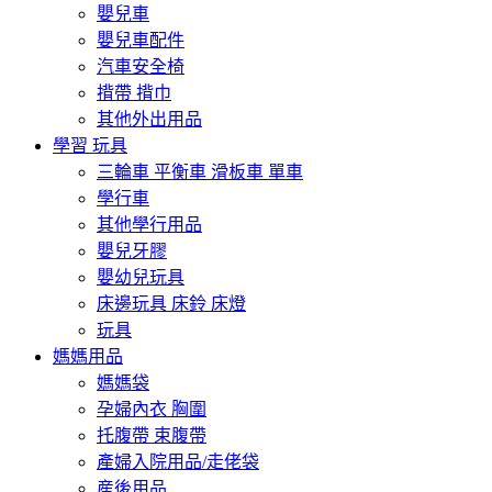
嬰兒車
嬰兒車配件
汽車安全椅
揹帶 揹巾
其他外出用品
學習 玩具
三輪車 平衡車 滑板車 單車
學行車
其他學行用品
嬰兒牙膠
嬰幼兒玩具
床邊玩具 床鈴 床燈
玩具
媽媽用品
媽媽袋
孕婦內衣 胸圍
托腹帶 束腹帶
產婦入院用品/走佬袋
産後用品