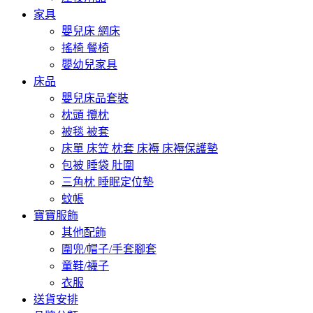
家具
嬰兒床 網床
搖椅 餐椅
嬰幼兒家具
床品
嬰兒床品套裝
枕頭 攬枕
被毯 被套
床單 床笠 枕套 床褥 床褥保護墊
包被 睡袋 肚圍
三角枕 睡眠定位墊
蚊帳
寶寶服飾
其他配飾
圍兜/帽子/手套腳套
童鞋/襪子
衣服
送貨安排