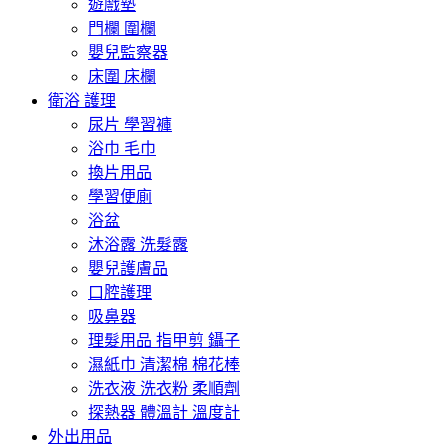
遊戲墊
門欄 圍欄
嬰兒監察器
床圍 床欄
衛浴 護理
尿片 學習褲
浴巾 毛巾
換片用品
學習便廁
浴盆
沐浴露 洗髮露
嬰兒護膚品
口腔護理
吸鼻器
理髮用品 指甲剪 鑷子
濕紙巾 清潔棉 棉花棒
洗衣液 洗衣粉 柔順劑
探熱器 體溫計 溫度計
外出用品