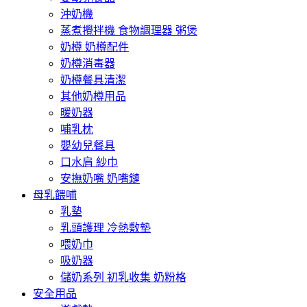
沖奶機
蒸煮攪拌機 食物調理器 粥煲
奶樽 奶樽配件
奶樽消毒器
奶樽餐具清潔
其他奶樽用品
暖奶器
哺乳枕
嬰幼兒餐具
口水肩 紗巾
安撫奶嘴 奶嘴鏈
母乳餵哺
乳墊
乳頭護理 冷熱敷墊
喂奶巾
吸奶器
儲奶系列 初乳收集 奶粉格
安全用品