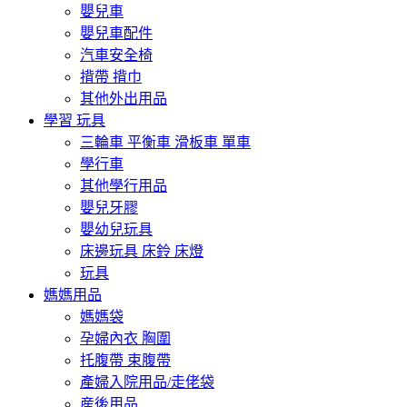
嬰兒車
嬰兒車配件
汽車安全椅
揹帶 揹巾
其他外出用品
學習 玩具
三輪車 平衡車 滑板車 單車
學行車
其他學行用品
嬰兒牙膠
嬰幼兒玩具
床邊玩具 床鈴 床燈
玩具
媽媽用品
媽媽袋
孕婦內衣 胸圍
托腹帶 束腹帶
產婦入院用品/走佬袋
産後用品