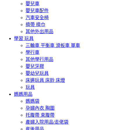
嬰兒車
嬰兒車配件
汽車安全椅
揹帶 揹巾
其他外出用品
學習 玩具
三輪車 平衡車 滑板車 單車
學行車
其他學行用品
嬰兒牙膠
嬰幼兒玩具
床邊玩具 床鈴 床燈
玩具
媽媽用品
媽媽袋
孕婦內衣 胸圍
托腹帶 束腹帶
產婦入院用品/走佬袋
産後用品