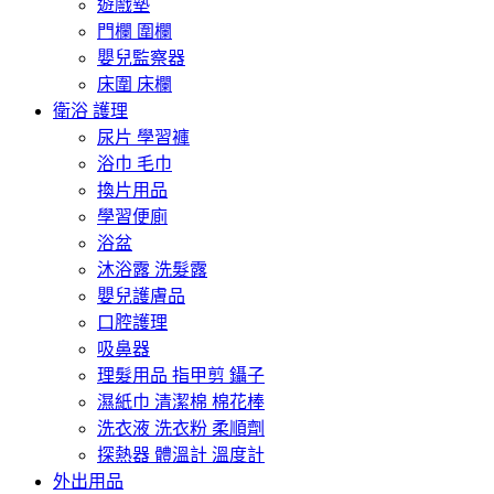
遊戲墊
門欄 圍欄
嬰兒監察器
床圍 床欄
衛浴 護理
尿片 學習褲
浴巾 毛巾
換片用品
學習便廁
浴盆
沐浴露 洗髮露
嬰兒護膚品
口腔護理
吸鼻器
理髮用品 指甲剪 鑷子
濕紙巾 清潔棉 棉花棒
洗衣液 洗衣粉 柔順劑
探熱器 體溫計 溫度計
外出用品