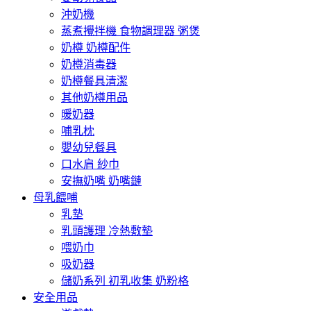
沖奶機
蒸煮攪拌機 食物調理器 粥煲
奶樽 奶樽配件
奶樽消毒器
奶樽餐具清潔
其他奶樽用品
暖奶器
哺乳枕
嬰幼兒餐具
口水肩 紗巾
安撫奶嘴 奶嘴鏈
母乳餵哺
乳墊
乳頭護理 冷熱敷墊
喂奶巾
吸奶器
儲奶系列 初乳收集 奶粉格
安全用品