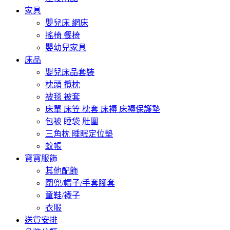
家具
嬰兒床 網床
搖椅 餐椅
嬰幼兒家具
床品
嬰兒床品套裝
枕頭 攬枕
被毯 被套
床單 床笠 枕套 床褥 床褥保護墊
包被 睡袋 肚圍
三角枕 睡眠定位墊
蚊帳
寶寶服飾
其他配飾
圍兜/帽子/手套腳套
童鞋/襪子
衣服
送貨安排