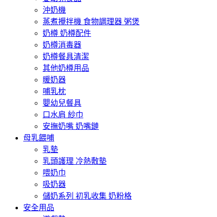
沖奶機
蒸煮攪拌機 食物調理器 粥煲
奶樽 奶樽配件
奶樽消毒器
奶樽餐具清潔
其他奶樽用品
暖奶器
哺乳枕
嬰幼兒餐具
口水肩 紗巾
安撫奶嘴 奶嘴鏈
母乳餵哺
乳墊
乳頭護理 冷熱敷墊
喂奶巾
吸奶器
儲奶系列 初乳收集 奶粉格
安全用品