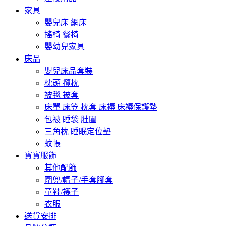
家具
嬰兒床 網床
搖椅 餐椅
嬰幼兒家具
床品
嬰兒床品套裝
枕頭 攬枕
被毯 被套
床單 床笠 枕套 床褥 床褥保護墊
包被 睡袋 肚圍
三角枕 睡眠定位墊
蚊帳
寶寶服飾
其他配飾
圍兜/帽子/手套腳套
童鞋/襪子
衣服
送貨安排