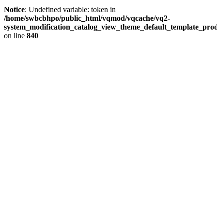
Notice
: Undefined variable: token in
/home/swbcbhpo/public_html/vqmod/vqcache/vq2-
system_modification_catalog_view_theme_default_template_prod
on line
840