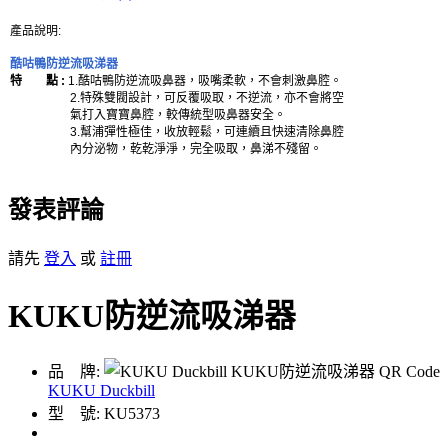
產品說明:
酷咕鴨防逆流吸涕器
特 點 :
1.酷咕鴨防逆流吸鼻器，吸嘴柔軟，不會刺激鼻腔。
2.特殊雙閥設計，可反覆吸取，不逆流，亦不會將空
氣打入寶寶鼻腔，較傳統型吸鼻器安全。
3.幫浦彈性極佳，收放輕鬆，可連續且快速清除鼻腔
內分泌物，乾乾淨淨，完全吸取，鼻涕不殘留。
發表評論
請先
登入
或
註冊
KUKU防逆流吸涕器
品 牌:
KUKU Duckbill
型 號: KU5373