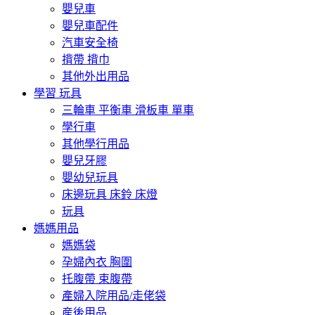
嬰兒車
嬰兒車配件
汽車安全椅
揹帶 揹巾
其他外出用品
學習 玩具
三輪車 平衡車 滑板車 單車
學行車
其他學行用品
嬰兒牙膠
嬰幼兒玩具
床邊玩具 床鈴 床燈
玩具
媽媽用品
媽媽袋
孕婦內衣 胸圍
托腹帶 束腹帶
產婦入院用品/走佬袋
産後用品