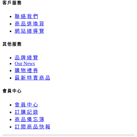
客 戶 服 務
聯 絡 我 們
商 品 退 換 貨
網 站 總 導 覽
其 他 服 務
品 牌 總 覽
Our News
購 物 禮 券
最 新 特 賣 商 品
會 員 中 心
會 員 中 心
訂 購 記 錄
商 品 備 忘 簿
訂 閱 商 品 快 報