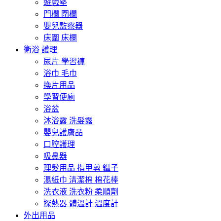
遊戲墊
門欄 圍欄
嬰兒監察器
床圍 床欄
衛浴 護理
尿片 學習褲
浴巾 毛巾
換片用品
學習便廁
浴盆
沐浴露 洗髮露
嬰兒護膚品
口腔護理
吸鼻器
理髮用品 指甲剪 鑷子
濕紙巾 清潔棉 棉花棒
洗衣液 洗衣粉 柔順劑
探熱器 體溫計 溫度計
外出用品