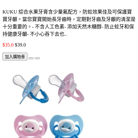
KUKU 綜合水果牙膏含少量氟配方，防蛀效果佳及可保護寶
寶牙齦。當您寶寶開始長牙齒時，定期對牙齒及牙齦的清潔是
十分重要的。- 不含人工色素- 添加天然木糖醇- 防止蛀牙和保
持健康牙齦- 不小心吞下去也..
$35.0
$39.0
加入購物車