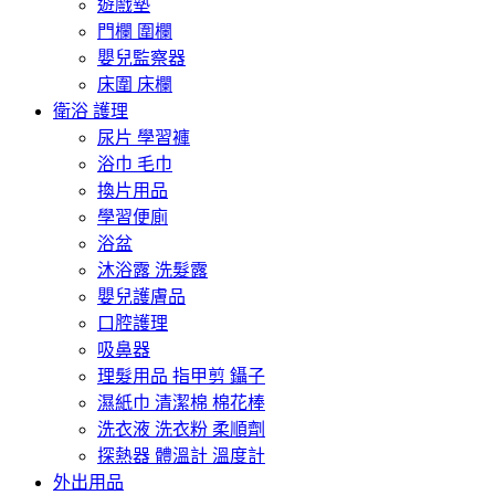
遊戲墊
門欄 圍欄
嬰兒監察器
床圍 床欄
衛浴 護理
尿片 學習褲
浴巾 毛巾
換片用品
學習便廁
浴盆
沐浴露 洗髮露
嬰兒護膚品
口腔護理
吸鼻器
理髮用品 指甲剪 鑷子
濕紙巾 清潔棉 棉花棒
洗衣液 洗衣粉 柔順劑
探熱器 體溫計 溫度計
外出用品