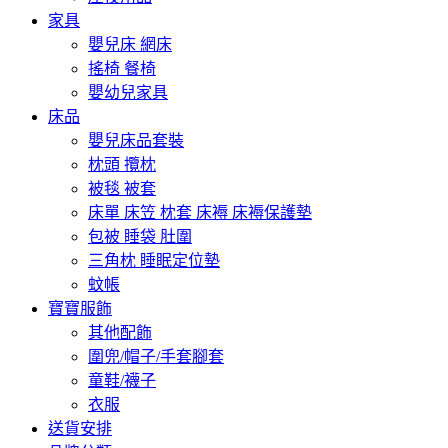
家具
嬰兒床 網床
搖椅 餐椅
嬰幼兒家具
床品
嬰兒床品套裝
枕頭 攬枕
被毯 被套
床單 床笠 枕套 床褥 床褥保護墊
包被 睡袋 肚圍
三角枕 睡眠定位墊
蚊帳
寶寶服飾
其他配飾
圍兜/帽子/手套腳套
童鞋/襪子
衣服
送貨安排