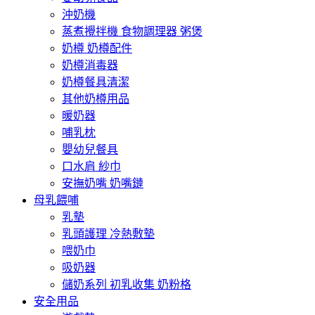
沖奶機
蒸煮攪拌機 食物調理器 粥煲
奶樽 奶樽配件
奶樽消毒器
奶樽餐具清潔
其他奶樽用品
暖奶器
哺乳枕
嬰幼兒餐具
口水肩 紗巾
安撫奶嘴 奶嘴鏈
母乳餵哺
乳墊
乳頭護理 冷熱敷墊
喂奶巾
吸奶器
儲奶系列 初乳收集 奶粉格
安全用品