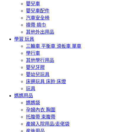
嬰兒車
嬰兒車配件
汽車安全椅
揹帶 揹巾
其他外出用品
學習 玩具
三輪車 平衡車 滑板車 單車
學行車
其他學行用品
嬰兒牙膠
嬰幼兒玩具
床邊玩具 床鈴 床燈
玩具
媽媽用品
媽媽袋
孕婦內衣 胸圍
托腹帶 束腹帶
產婦入院用品/走佬袋
産後用品