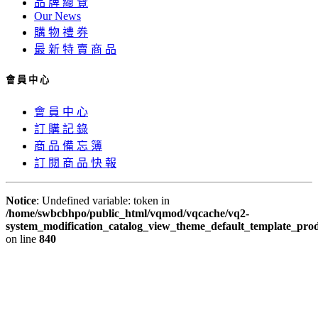
品 牌 總 覽
Our News
購 物 禮 券
最 新 特 賣 商 品
會 員 中 心
會 員 中 心
訂 購 記 錄
商 品 備 忘 簿
訂 閱 商 品 快 報
Notice
: Undefined variable: token in
/home/swbcbhpo/public_html/vqmod/vqcache/vq2-
system_modification_catalog_view_theme_default_template_prod
on line
840