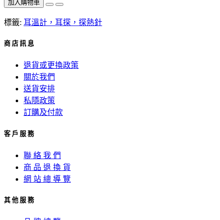
加入購物車
標籤:
耳溫計，耳探，探熱針
商 店 訊 息
退貨或更換政策
關於我們
送貨安排
私隱政策
訂購及付款
客 戶 服 務
聯 絡 我 們
商 品 退 換 貨
網 站 總 導 覽
其 他 服 務