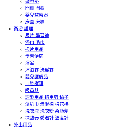
遊戲墊
門欄 圍欄
嬰兒監察器
床圍 床欄
衛浴 護理
尿片 學習褲
浴巾 毛巾
換片用品
學習便廁
浴盆
沐浴露 洗髮露
嬰兒護膚品
口腔護理
吸鼻器
理髮用品 指甲剪 鑷子
濕紙巾 清潔棉 棉花棒
洗衣液 洗衣粉 柔順劑
探熱器 體溫計 溫度計
外出用品