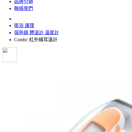
品牌分類
聯絡我們
衛浴 護理
探熱器 體溫計 溫度計
Combi: 紅外線耳溫計