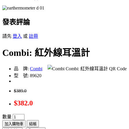
發表評論
請先
登入
或
註冊
Combi: 紅外線耳溫計
品 牌:
Combi
型 號: 89620
$389.0
$382.0
數量
加入購物車
結帳