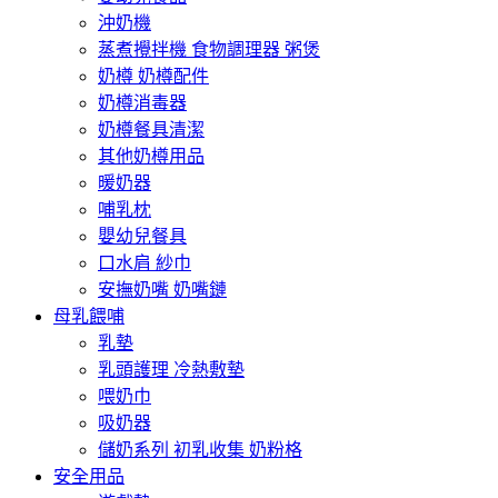
沖奶機
蒸煮攪拌機 食物調理器 粥煲
奶樽 奶樽配件
奶樽消毒器
奶樽餐具清潔
其他奶樽用品
暖奶器
哺乳枕
嬰幼兒餐具
口水肩 紗巾
安撫奶嘴 奶嘴鏈
母乳餵哺
乳墊
乳頭護理 冷熱敷墊
喂奶巾
吸奶器
儲奶系列 初乳收集 奶粉格
安全用品