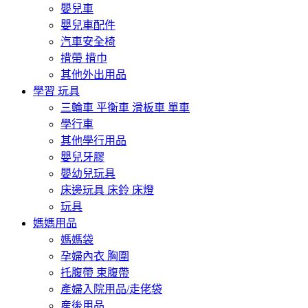
嬰兒車
嬰兒車配件
汽車安全椅
揹帶 揹巾
其他外出用品
學習 玩具
三輪車 平衡車 滑板車 單車
學行車
其他學行用品
嬰兒牙膠
嬰幼兒玩具
床邊玩具 床鈴 床燈
玩具
媽媽用品
媽媽袋
孕婦內衣 胸圍
托腹帶 束腹帶
產婦入院用品/走佬袋
産後用品