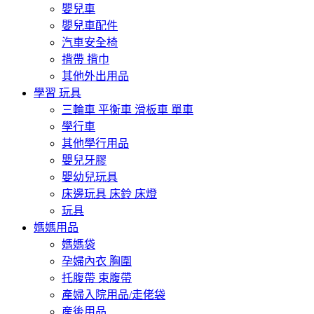
嬰兒車
嬰兒車配件
汽車安全椅
揹帶 揹巾
其他外出用品
學習 玩具
三輪車 平衡車 滑板車 單車
學行車
其他學行用品
嬰兒牙膠
嬰幼兒玩具
床邊玩具 床鈴 床燈
玩具
媽媽用品
媽媽袋
孕婦內衣 胸圍
托腹帶 束腹帶
產婦入院用品/走佬袋
産後用品