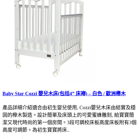
Baby Star Cozzi 嬰兒木床(包括4” 床褥) – 白色 / 歐洲櫸木
產品詳細介紹適合由初生婴兒使用, Cozzi嬰兒木床由結實及穩
固的櫸木製造。設計簡單及床頭上的可愛蜜蜂雕刻, 給寶寶簡
潔又現代時尚的第一個房間。3段可調校床板高度床板附有3個
高度可調節。為初生寶寶將床..