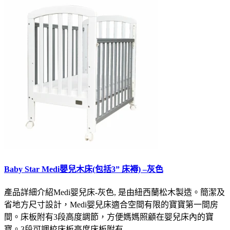
Baby Star Medi嬰兒木床(包括3” 床褥) –灰色
產品詳細介紹Medi婴兒床-灰色, 是由紐西蘭松木製造。簡潔及
省地方尺寸設計，Medi婴兒床適合空間有限的寶寶第一間房
間。床板附有3段高度調節，方便媽媽照顧在婴兒床內的寶
寶。3段可調校床板高度床板附有..