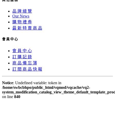
品 牌 總 覽
Our News
購 物 禮 券
最 新 特 賣 商 品
會 員 中 心
會 員 中 心
訂 購 記 錄
商 品 備 忘 簿
訂 閱 商 品 快 報
Notice
: Undefined variable: token in
/home/swbcbhpo/public_html/vqmod/vqcache/vq2-
system_modification_catalog_view_theme_default_template_prod
on line
840