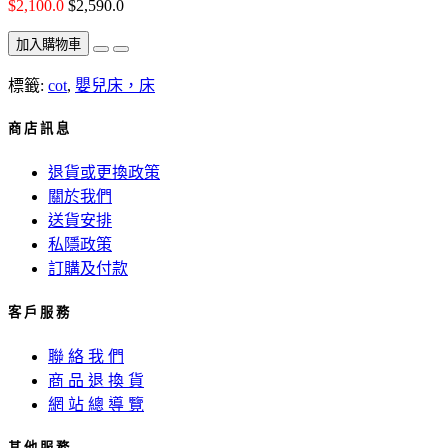
$2,100.0
$2,590.0
加入購物車
標籤:
cot
,
嬰兒床，床
商 店 訊 息
退貨或更換政策
關於我們
送貨安排
私隱政策
訂購及付款
客 戶 服 務
聯 絡 我 們
商 品 退 換 貨
網 站 總 導 覽
其 他 服 務