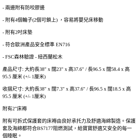
- 兩邊附有防咬膠邊
- 附有4個輪子(2個可鎖上) ，容易將嬰兒床移動
- 附有2吋床墊
- 符合歐洲產品安全標準 EN716
- FSC森林驗證 - 紐西蘭松木
產品尺寸: 大約長38" x 闊23" x 高37.6" / 長96.5 x 闊58.4 x 高
95.5 厘米 (+/- 1厘米)
收摺尺寸: 大約長38" x 闊7.3" x 高37.6" / 長96.5 x 闊18.5 x 高
95.5 厘米 (+/- 1厘米)
附有2”床褥
附有可拆式保護套的床褥由良好承托力及舒適海綿製造。保護
套及海綿都符合BS7177阻燃測試，給寶寶舒適又安全的每一
個睡眠。