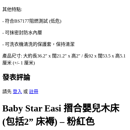
其他特點:
- 符合BS7177阻燃測試 (低危)
- 可抹密封防水內層
- 可洗衣機清洗的保護套，保持清潔
產品尺寸: 大約長36.2" x 闊21.2" x 高2" / 長92 x 闊53.5 x 高5.1
厘米 (+/- 1 厘米)
發表評論
請先
登入
或
註冊
Baby Star Easi 摺合嬰兒木床
(包括2” 床褥) – 粉紅色