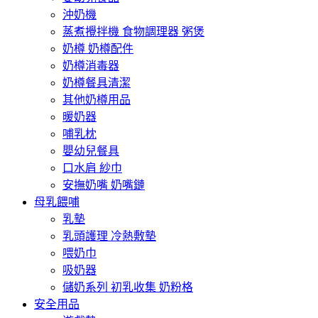
沖奶機
蒸煮攪拌機 食物調理器 粥煲
奶樽 奶樽配件
奶樽消毒器
奶樽餐具清潔
其他奶樽用品
暖奶器
哺乳枕
嬰幼兒餐具
口水肩 紗巾
安撫奶嘴 奶嘴鏈
母乳餵哺
乳墊
乳頭護理 冷熱敷墊
喂奶巾
吸奶器
儲奶系列 初乳收集 奶粉格
安全用品