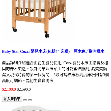
Baby Star Cozzi 嬰兒木床(包括4” 床褥) – 原木色 / 歐洲櫸木
產品詳細介紹適合由初生婴兒使用, Cozzi嬰兒木床由結實及穩
固的櫸木製造。設計簡單及床頭上的可愛蜜蜂雕刻, 給寶寶簡
潔又現代時尚的第一個房間。3段可調校床板高度床板附有3個
高度可調節。為初生寶寶將床..
$2,100.0
$2,590.0
加入購物車