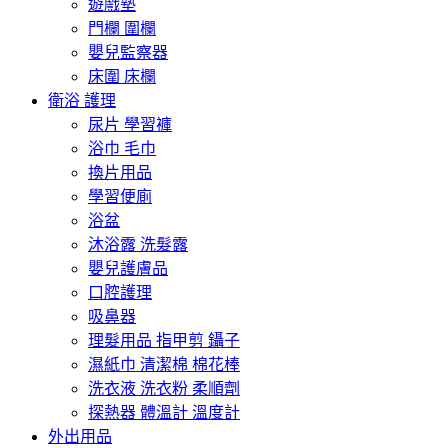
遊戲墊
門欄 圍欄
嬰兒監察器
床圍 床欄
衛浴 護理
尿片 學習褲
浴巾 毛巾
換片用品
學習便廁
浴盆
沐浴露 洗髮露
嬰兒護膚品
口腔護理
吸鼻器
理髮用品 指甲剪 鑷子
濕紙巾 清潔棉 棉花棒
洗衣液 洗衣粉 柔順劑
探熱器 體溫計 溫度計
外出用品