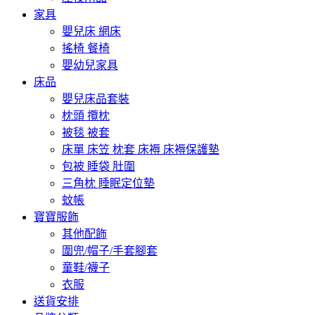
家具
嬰兒床 網床
搖椅 餐椅
嬰幼兒家具
床品
嬰兒床品套裝
枕頭 攬枕
被毯 被套
床單 床笠 枕套 床褥 床褥保護墊
包被 睡袋 肚圍
三角枕 睡眠定位墊
蚊帳
寶寶服飾
其他配飾
圍兜/帽子/手套腳套
童鞋/襪子
衣服
送貨安排