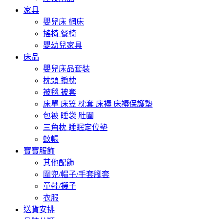
家具
嬰兒床 網床
搖椅 餐椅
嬰幼兒家具
床品
嬰兒床品套裝
枕頭 攬枕
被毯 被套
床單 床笠 枕套 床褥 床褥保護墊
包被 睡袋 肚圍
三角枕 睡眠定位墊
蚊帳
寶寶服飾
其他配飾
圍兜/帽子/手套腳套
童鞋/襪子
衣服
送貨安排