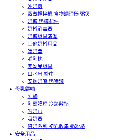
沖奶機
蒸煮攪拌機 食物調理器 粥煲
奶樽 奶樽配件
奶樽消毒器
奶樽餐具清潔
其他奶樽用品
暖奶器
哺乳枕
嬰幼兒餐具
口水肩 紗巾
安撫奶嘴 奶嘴鏈
母乳餵哺
乳墊
乳頭護理 冷熱敷墊
喂奶巾
吸奶器
儲奶系列 初乳收集 奶粉格
安全用品