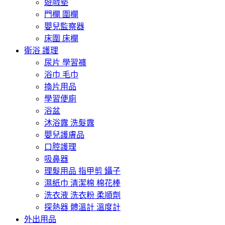
遊戲墊
門欄 圍欄
嬰兒監察器
床圍 床欄
衛浴 護理
尿片 學習褲
浴巾 毛巾
換片用品
學習便廁
浴盆
沐浴露 洗髮露
嬰兒護膚品
口腔護理
吸鼻器
理髮用品 指甲剪 鑷子
濕紙巾 清潔棉 棉花棒
洗衣液 洗衣粉 柔順劑
探熱器 體溫計 溫度計
外出用品