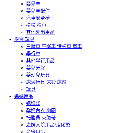
嬰兒車
嬰兒車配件
汽車安全椅
揹帶 揹巾
其他外出用品
學習 玩具
三輪車 平衡車 滑板車 單車
學行車
其他學行用品
嬰兒牙膠
嬰幼兒玩具
床邊玩具 床鈴 床燈
玩具
媽媽用品
媽媽袋
孕婦內衣 胸圍
托腹帶 束腹帶
產婦入院用品/走佬袋
産後用品