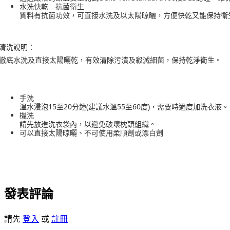
水洗快乾 抗菌衛生
質料有抗菌功效，可直接水洗及以太陽晾曬，方便快乾又能保持衛
清洗說明：
徹底水洗及直接太陽曬乾，有效清除污漬及殺滅細菌，保持乾淨衛生。
手洗
溫水浸泡15至20分鐘(建議水溫55至60度)，需要時適度加洗衣液。
機洗
請先放進洗衣袋內，以避免破壞枕頭組織。
可以直接太陽晾曬、不可使用柔順劑或漂白劑
發表評論
請先
登入
或
註冊