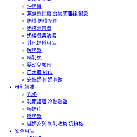
沖奶機
蒸煮攪拌機 食物調理器 粥煲
奶樽 奶樽配件
奶樽消毒器
奶樽餐具清潔
其他奶樽用品
暖奶器
哺乳枕
嬰幼兒餐具
口水肩 紗巾
安撫奶嘴 奶嘴鏈
母乳餵哺
乳墊
乳頭護理 冷熱敷墊
喂奶巾
吸奶器
儲奶系列 初乳收集 奶粉格
安全用品