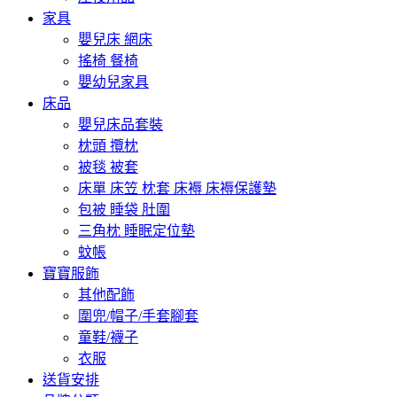
家具
嬰兒床 網床
搖椅 餐椅
嬰幼兒家具
床品
嬰兒床品套裝
枕頭 攬枕
被毯 被套
床單 床笠 枕套 床褥 床褥保護墊
包被 睡袋 肚圍
三角枕 睡眠定位墊
蚊帳
寶寶服飾
其他配飾
圍兜/帽子/手套腳套
童鞋/襪子
衣服
送貨安排