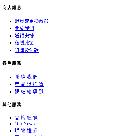
商 店 訊 息
退貨或更換政策
關於我們
送貨安排
私隱政策
訂購及付款
客 戶 服 務
聯 絡 我 們
商 品 退 換 貨
網 站 總 導 覽
其 他 服 務
品 牌 總 覽
Our News
購 物 禮 券