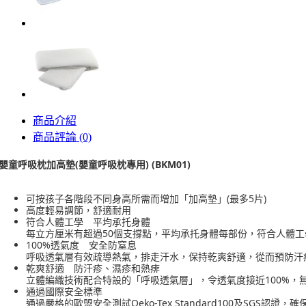
商品介紹
商品評論 (0)
嬰童呼吸枕加高墊(嬰童呼吸枕專用)
(
BKM01)
可按孩子各階段不同身高所需而增加「加高墊」(最多5片)
高度輕易調節，舒適耐用
符合人體工學 平均承托身體
每立方厘米有超過50個支撐點，平均承托身體每部份，符合人體工
100%透氣度 安全防窒息
呼吸透氣層有效疏導熱氣，排走汗水，保持乾爽舒適，從而預防汗
乾爽舒適 防汗疹、濕疹和熱痱
立體編織技術配合特設的「呼吸透氣層」，令透氣度接近100%，
通過國際安全標準
通過嚴格的歐盟安全測試Oeko-Tex Standard100及SGS認