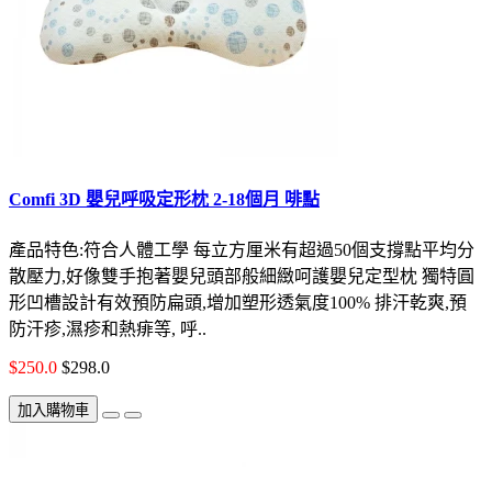
Comfi 3D 嬰兒呼吸定形枕 2-18個月 啡點
產品特色:符合人體工學 每立方厘米有超過50個支撐點平均分
散壓力,好像雙手抱著嬰兒頭部般細緻呵護嬰兒定型枕 獨特圓
形凹槽設計有效預防扁頭,增加塑形透氣度100% 排汗乾爽,預
防汗疹,濕疹和熱痱等, 呼..
$250.0
$298.0
加入購物車