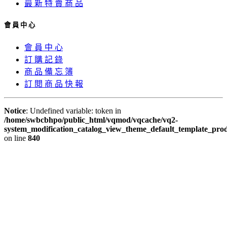
最 新 特 賣 商 品
會 員 中 心
會 員 中 心
訂 購 記 錄
商 品 備 忘 簿
訂 閱 商 品 快 報
Notice
: Undefined variable: token in
/home/swbcbhpo/public_html/vqmod/vqcache/vq2-
system_modification_catalog_view_theme_default_template_prod
on line
840