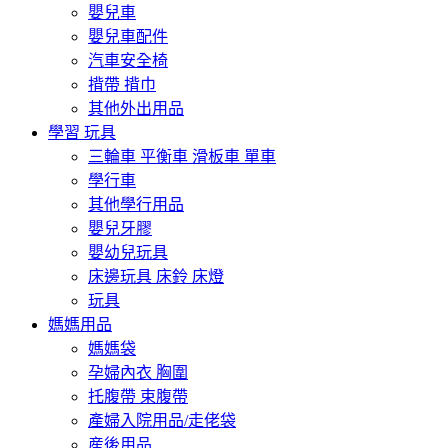
嬰兒車
嬰兒車配件
汽車安全椅
揹帶 揹巾
其他外出用品
學習 玩具
三輪車 平衡車 滑板車 單車
學行車
其他學行用品
嬰兒牙膠
嬰幼兒玩具
床邊玩具 床鈴 床燈
玩具
媽媽用品
媽媽袋
孕婦內衣 胸圍
托腹帶 束腹帶
產婦入院用品/走佬袋
産後用品