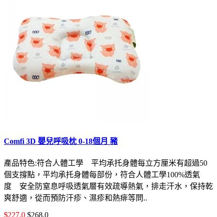
Comfi 3D 嬰兒呼吸枕 0-18個月 豬
產品特色:符合人體工學 平均承托身體每立方厘米有超過50
個支撐點，平均承托身體每部份，符合人體工學100%透氣
度 安全防窒息呼吸透氣層有效疏導熱氣，排走汗水，保持乾
爽舒適，從而預防汗疹、濕疹和熱痱等問..
$227.0
$268.0