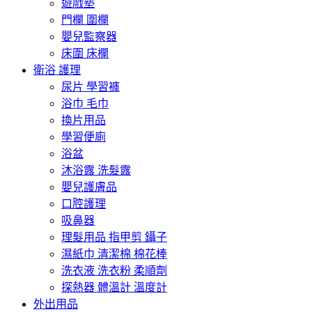
遊戲墊
門欄 圍欄
嬰兒監察器
床圍 床欄
衛浴 護理
尿片 學習褲
浴巾 毛巾
換片用品
學習便廁
浴盆
沐浴露 洗髮露
嬰兒護膚品
口腔護理
吸鼻器
理髮用品 指甲剪 鑷子
濕紙巾 清潔棉 棉花棒
洗衣液 洗衣粉 柔順劑
探熱器 體溫計 溫度計
外出用品