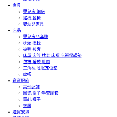
家具
嬰兒床 網床
搖椅 餐椅
嬰幼兒家具
床品
嬰兒床品套裝
枕頭 攬枕
被毯 被套
床單 床笠 枕套 床褥 床褥保護墊
包被 睡袋 肚圍
三角枕 睡眠定位墊
蚊帳
寶寶服飾
其他配飾
圍兜/帽子/手套腳套
童鞋/襪子
衣服
送貨安排