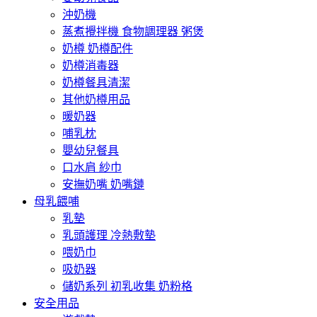
沖奶機
蒸煮攪拌機 食物調理器 粥煲
奶樽 奶樽配件
奶樽消毒器
奶樽餐具清潔
其他奶樽用品
暖奶器
哺乳枕
嬰幼兒餐具
口水肩 紗巾
安撫奶嘴 奶嘴鏈
母乳餵哺
乳墊
乳頭護理 冷熱敷墊
喂奶巾
吸奶器
儲奶系列 初乳收集 奶粉格
安全用品