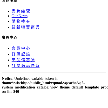
其 他 服 務
品 牌 總 覽
Our News
購 物 禮 券
最 新 特 賣 商 品
會 員 中 心
會 員 中 心
訂 購 記 錄
商 品 備 忘 簿
訂 閱 商 品 快 報
Notice
: Undefined variable: token in
/home/swbcbhpo/public_html/vqmod/vqcache/vq2-
system_modification_catalog_view_theme_default_template_prod
on line
840