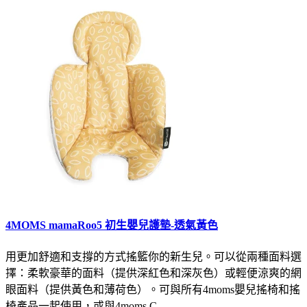
4MOMS mamaRoo5 初生嬰兒護墊-透氣黃色
用更加舒適和支撐的方式搖籃你的新生兒。可以從兩種面料選
擇：柔軟豪華的面料（提供深紅色和深灰色）或輕便涼爽的網
眼面料（提供黃色和薄荷色）。可與所有4moms嬰兒搖椅和搖
椅產品一起使用，或與4moms C..