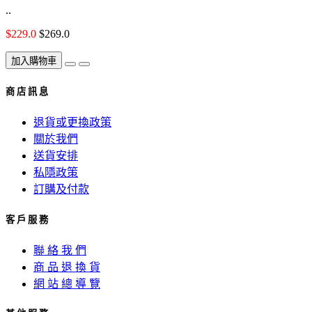
..
$229.0
$269.0
加入購物車
商 店 訊 息
退貨或更換政策
關於我們
送貨安排
私隱政策
訂購及付款
客 戶 服 務
聯 絡 我 們
商 品 退 換 貨
網 站 總 導 覽