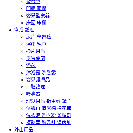
遊戲墊
門欄 圍欄
嬰兒監察器
床圍 床欄
衛浴 護理
尿片 學習褲
浴巾 毛巾
換片用品
學習便廁
浴盆
沐浴露 洗髮露
嬰兒護膚品
口腔護理
吸鼻器
理髮用品 指甲剪 鑷子
濕紙巾 清潔棉 棉花棒
洗衣液 洗衣粉 柔順劑
探熱器 體溫計 溫度計
外出用品