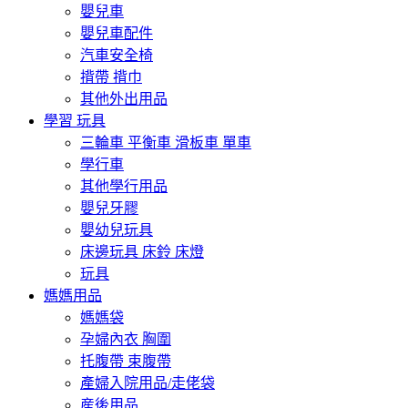
嬰兒車
嬰兒車配件
汽車安全椅
揹帶 揹巾
其他外出用品
學習 玩具
三輪車 平衡車 滑板車 單車
學行車
其他學行用品
嬰兒牙膠
嬰幼兒玩具
床邊玩具 床鈴 床燈
玩具
媽媽用品
媽媽袋
孕婦內衣 胸圍
托腹帶 束腹帶
產婦入院用品/走佬袋
産後用品