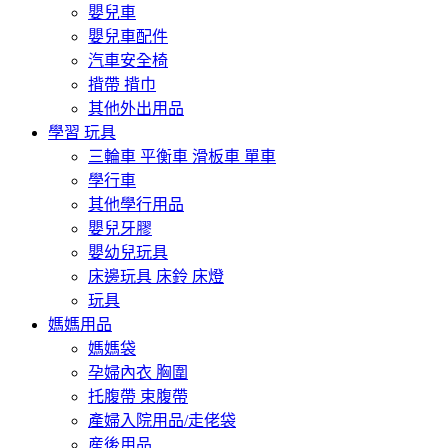
嬰兒車
嬰兒車配件
汽車安全椅
揹帶 揹巾
其他外出用品
學習 玩具
三輪車 平衡車 滑板車 單車
學行車
其他學行用品
嬰兒牙膠
嬰幼兒玩具
床邊玩具 床鈴 床燈
玩具
媽媽用品
媽媽袋
孕婦內衣 胸圍
托腹帶 束腹帶
產婦入院用品/走佬袋
産後用品