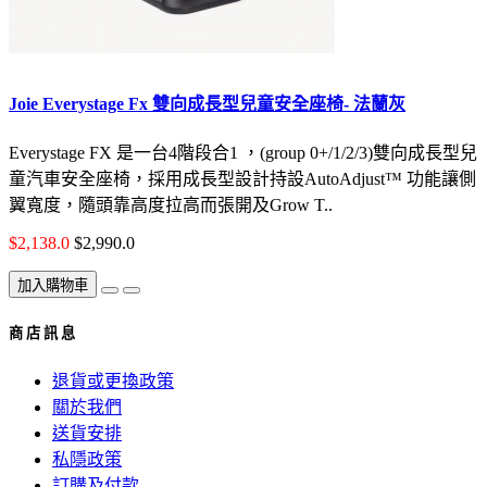
Joie Everystage Fx 雙向成長型兒童安全座椅- 法蘭灰
Everystage FX 是一台4階段合1 ，(group 0+/1/2/3)雙向成長型兒
童汽車安全座椅，採用成長型設計持設AutoAdjust™ 功能讓側
翼寬度，隨頭靠高度拉高而張開及Grow T..
$2,138.0
$2,990.0
加入購物車
商 店 訊 息
退貨或更換政策
關於我們
送貨安排
私隱政策
訂購及付款