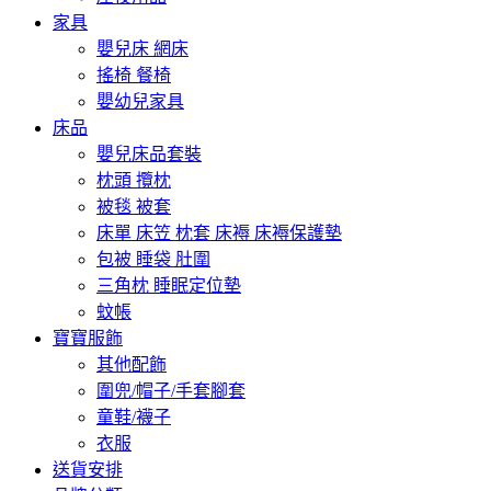
家具
嬰兒床 網床
搖椅 餐椅
嬰幼兒家具
床品
嬰兒床品套裝
枕頭 攬枕
被毯 被套
床單 床笠 枕套 床褥 床褥保護墊
包被 睡袋 肚圍
三角枕 睡眠定位墊
蚊帳
寶寶服飾
其他配飾
圍兜/帽子/手套腳套
童鞋/襪子
衣服
送貨安排