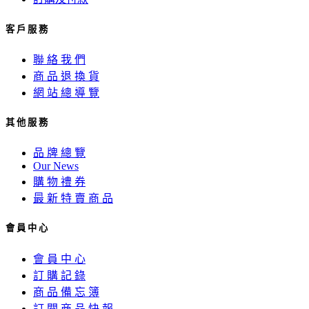
客 戶 服 務
聯 絡 我 們
商 品 退 換 貨
網 站 總 導 覽
其 他 服 務
品 牌 總 覽
Our News
購 物 禮 券
最 新 特 賣 商 品
會 員 中 心
會 員 中 心
訂 購 記 錄
商 品 備 忘 簿
訂 閱 商 品 快 報