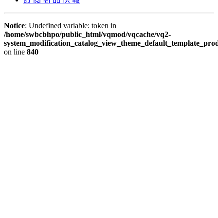
Notice
: Undefined variable: token in
/home/swbcbhpo/public_html/vqmod/vqcache/vq2-
system_modification_catalog_view_theme_default_template_prod
on line
840