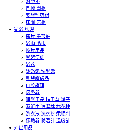
遊戲墊
門欄 圍欄
嬰兒監察器
床圍 床欄
衛浴 護理
尿片 學習褲
浴巾 毛巾
換片用品
學習便廁
浴盆
沐浴露 洗髮露
嬰兒護膚品
口腔護理
吸鼻器
理髮用品 指甲剪 鑷子
濕紙巾 清潔棉 棉花棒
洗衣液 洗衣粉 柔順劑
探熱器 體溫計 溫度計
外出用品