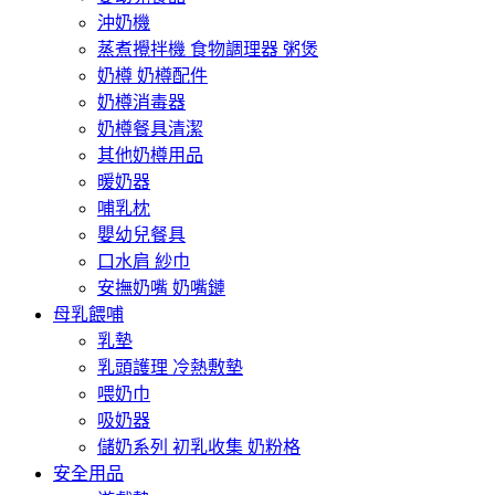
沖奶機
蒸煮攪拌機 食物調理器 粥煲
奶樽 奶樽配件
奶樽消毒器
奶樽餐具清潔
其他奶樽用品
暖奶器
哺乳枕
嬰幼兒餐具
口水肩 紗巾
安撫奶嘴 奶嘴鏈
母乳餵哺
乳墊
乳頭護理 冷熱敷墊
喂奶巾
吸奶器
儲奶系列 初乳收集 奶粉格
安全用品