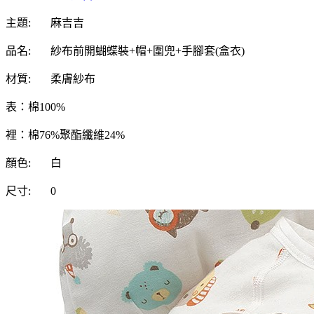
主題:
麻吉吉
品名:
紗布前開蝴蝶裝+帽+圍兜+手腳套(盒衣)
材質:
柔膚紗布
表：棉100%
裡：棉76%聚酯纖維24%
顏色:
白
尺寸:
0