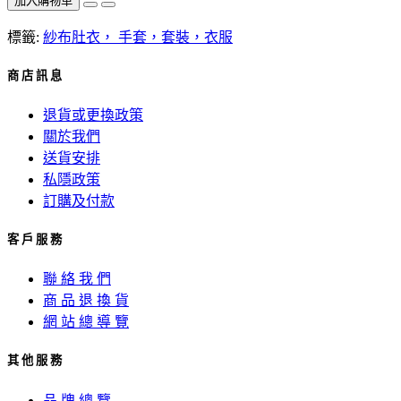
加入購物車
標籤:
紗布肚衣， 手套，套裝，衣服
商 店 訊 息
退貨或更換政策
關於我們
送貨安排
私隱政策
訂購及付款
客 戶 服 務
聯 絡 我 們
商 品 退 換 貨
網 站 總 導 覽
其 他 服 務
品 牌 總 覽