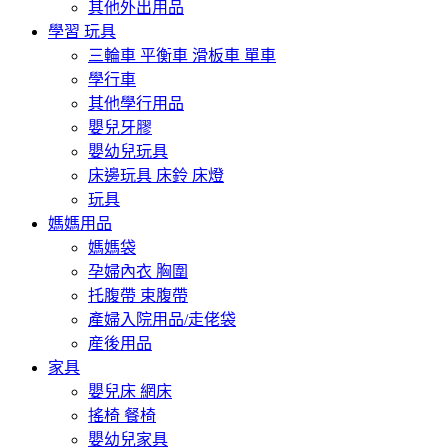
其他外出用品
學習 玩具
三輪車 平衡車 滑板車 單車
學行車
其他學行用品
嬰兒牙膠
嬰幼兒玩具
床邊玩具 床鈴 床燈
玩具
媽媽用品
媽媽袋
孕婦內衣 胸圍
托腹帶 束腹帶
產婦入院用品/走佬袋
産後用品
家具
嬰兒床 網床
搖椅 餐椅
嬰幼兒家具