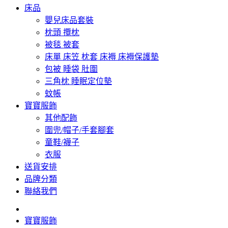
床品
嬰兒床品套裝
枕頭 攬枕
被毯 被套
床單 床笠 枕套 床褥 床褥保護墊
包被 睡袋 肚圍
三角枕 睡眠定位墊
蚊帳
寶寶服飾
其他配飾
圍兜/帽子/手套腳套
童鞋/襪子
衣服
送貨安排
品牌分類
聯絡我們
寶寶服飾