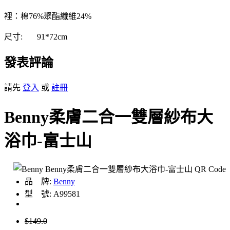
裡：棉76%聚酯纖維24%
尺寸:
91*72cm
發表評論
請先
登入
或
註冊
Benny柔膚二合一雙層紗布大
浴巾-富士山
品 牌:
Benny
型 號: A99581
$149.0