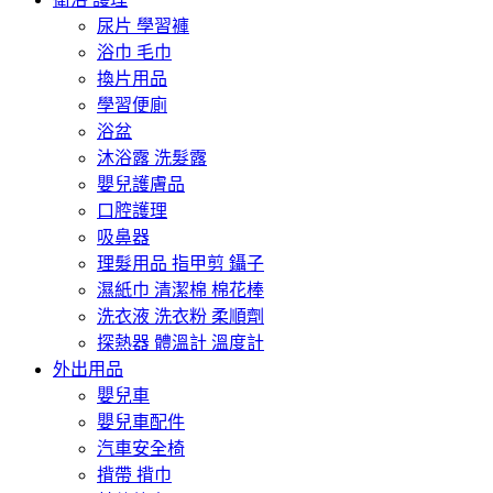
尿片 學習褲
浴巾 毛巾
換片用品
學習便廁
浴盆
沐浴露 洗髮露
嬰兒護膚品
口腔護理
吸鼻器
理髮用品 指甲剪 鑷子
濕紙巾 清潔棉 棉花棒
洗衣液 洗衣粉 柔順劑
探熱器 體溫計 溫度計
外出用品
嬰兒車
嬰兒車配件
汽車安全椅
揹帶 揹巾