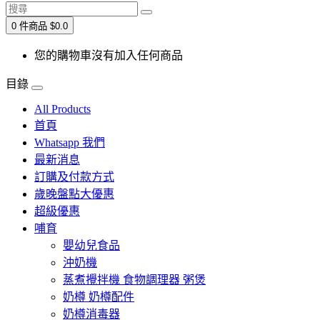
0 件商品 $0.0
您的購物車沒有加入任何商品
目錄
All Products
首頁
Whatsapp 我們
最新消息
訂購及付款方式
歲晚盤點大優惠
超級優惠
哺育
嬰幼兒食品
沖奶機
蒸煮攪拌機 食物調理器 粥煲
奶樽 奶樽配件
奶樽消毒器