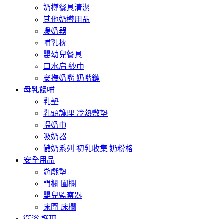
奶樽餐具清潔
其他奶樽用品
暖奶器
哺乳枕
嬰幼兒餐具
口水肩 紗巾
安撫奶嘴 奶嘴鏈
母乳餵哺
乳墊
乳頭護理 冷熱敷墊
喂奶巾
吸奶器
儲奶系列 初乳收集 奶粉格
安全用品
遊戲墊
門欄 圍欄
嬰兒監察器
床圍 床欄
衛浴 護理