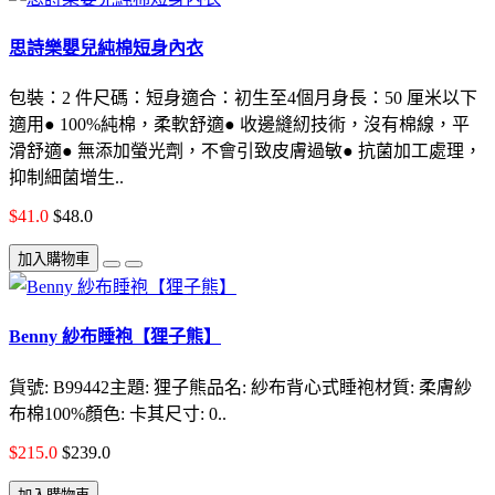
思詩樂嬰兒純棉短身內衣
包裝：2 件尺碼：短身適合：初生至4個月身長：50 厘米以下
適用● 100%純棉，柔軟舒適● 收邊縫紉技術，沒有棉線，平
滑舒適● 無添加螢光劑，不會引致皮膚過敏● 抗菌加工處理，
抑制細菌增生..
$41.0
$48.0
加入購物車
Benny 紗布睡袍【狸子熊】
貨號: B99442主題: 狸子熊品名: 紗布背心式睡袍材質: 柔膚紗
布棉100%顏色: 卡其尺寸: 0..
$215.0
$239.0