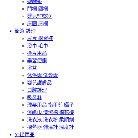
遊戲墊
門欄 圍欄
嬰兒監察器
床圍 床欄
衛浴 護理
尿片 學習褲
浴巾 毛巾
換片用品
學習便廁
浴盆
沐浴露 洗髮露
嬰兒護膚品
口腔護理
吸鼻器
理髮用品 指甲剪 鑷子
濕紙巾 清潔棉 棉花棒
洗衣液 洗衣粉 柔順劑
探熱器 體溫計 溫度計
外出用品