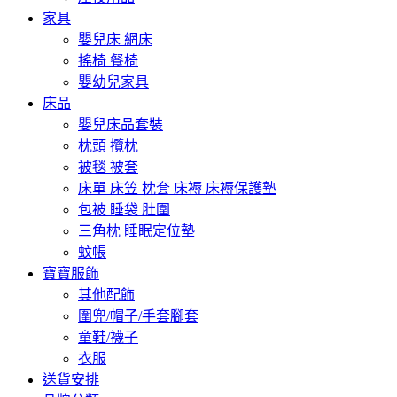
家具
嬰兒床 網床
搖椅 餐椅
嬰幼兒家具
床品
嬰兒床品套裝
枕頭 攬枕
被毯 被套
床單 床笠 枕套 床褥 床褥保護墊
包被 睡袋 肚圍
三角枕 睡眠定位墊
蚊帳
寶寶服飾
其他配飾
圍兜/帽子/手套腳套
童鞋/襪子
衣服
送貨安排