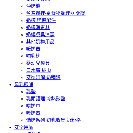
沖奶機
蒸煮攪拌機 食物調理器 粥煲
奶樽 奶樽配件
奶樽消毒器
奶樽餐具清潔
其他奶樽用品
暖奶器
哺乳枕
嬰幼兒餐具
口水肩 紗巾
安撫奶嘴 奶嘴鏈
母乳餵哺
乳墊
乳頭護理 冷熱敷墊
喂奶巾
吸奶器
儲奶系列 初乳收集 奶粉格
安全用品