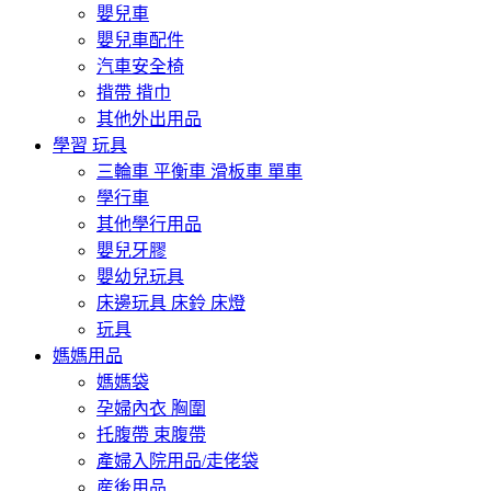
嬰兒車
嬰兒車配件
汽車安全椅
揹帶 揹巾
其他外出用品
學習 玩具
三輪車 平衡車 滑板車 單車
學行車
其他學行用品
嬰兒牙膠
嬰幼兒玩具
床邊玩具 床鈴 床燈
玩具
媽媽用品
媽媽袋
孕婦內衣 胸圍
托腹帶 束腹帶
產婦入院用品/走佬袋
産後用品