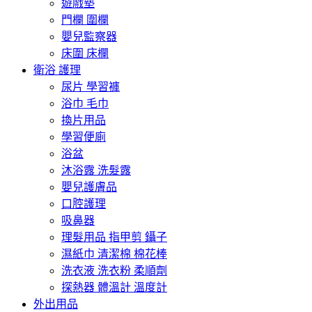
遊戲墊
門欄 圍欄
嬰兒監察器
床圍 床欄
衛浴 護理
尿片 學習褲
浴巾 毛巾
換片用品
學習便廁
浴盆
沐浴露 洗髮露
嬰兒護膚品
口腔護理
吸鼻器
理髮用品 指甲剪 鑷子
濕紙巾 清潔棉 棉花棒
洗衣液 洗衣粉 柔順劑
探熱器 體溫計 溫度計
外出用品