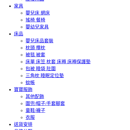
家具
嬰兒床 網床
搖椅 餐椅
嬰幼兒家具
床品
嬰兒床品套裝
枕頭 攬枕
被毯 被套
床單 床笠 枕套 床褥 床褥保護墊
包被 睡袋 肚圍
三角枕 睡眠定位墊
蚊帳
寶寶服飾
其他配飾
圍兜/帽子/手套腳套
童鞋/襪子
衣服
送貨安排