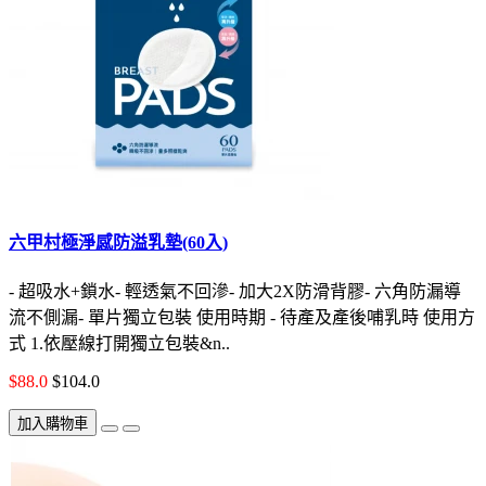
六甲村極淨感防溢乳墊(60入)
- 超吸水+鎖水- 輕透氣不回滲- 加大2X防滑背膠- 六角防漏導
流不側漏- 單片獨立包裝 使用時期 - 待產及產後哺乳時 使用方
式 1.依壓線打開獨立包裝&n..
$88.0
$104.0
加入購物車