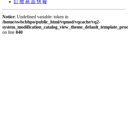
訂 閱 商 品 快 報
Notice
: Undefined variable: token in
/home/swbcbhpo/public_html/vqmod/vqcache/vq2-
system_modification_catalog_view_theme_default_template_prod
on line
840