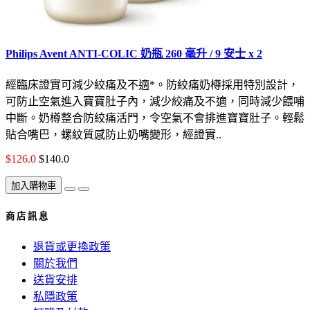
Philips Avent ANTI-COLIC 奶瓶 260 毫升 / 9 安士 x 2
經臨床證實可減少絞痛及不適*。防絞痛奶樽採用特別設計，
可防止空氣進入寶寶肚子內，減少絞痛及不適，同時減少餵哺
中斷。奶樽整合防絞痛活門，令空氣不會排進寶寶肚子。輕鬆
貼合嘴巴，螺紋質感防止奶嘴變形，經證實..
$126.0
$140.0
加入購物車
商 店 訊 息
退貨或更換政策
關於我們
送貨安排
私隱政策