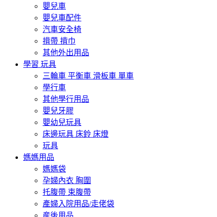
嬰兒車
嬰兒車配件
汽車安全椅
揹帶 揹巾
其他外出用品
學習 玩具
三輪車 平衡車 滑板車 單車
學行車
其他學行用品
嬰兒牙膠
嬰幼兒玩具
床邊玩具 床鈴 床燈
玩具
媽媽用品
媽媽袋
孕婦內衣 胸圍
托腹帶 束腹帶
產婦入院用品/走佬袋
産後用品