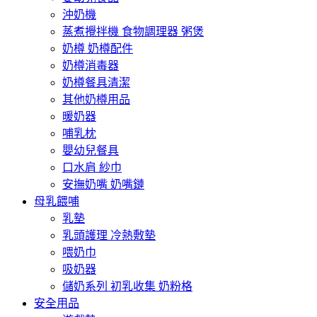
沖奶機
蒸煮攪拌機 食物調理器 粥煲
奶樽 奶樽配件
奶樽消毒器
奶樽餐具清潔
其他奶樽用品
暖奶器
哺乳枕
嬰幼兒餐具
口水肩 紗巾
安撫奶嘴 奶嘴鏈
母乳餵哺
乳墊
乳頭護理 冷熱敷墊
喂奶巾
吸奶器
儲奶系列 初乳收集 奶粉格
安全用品