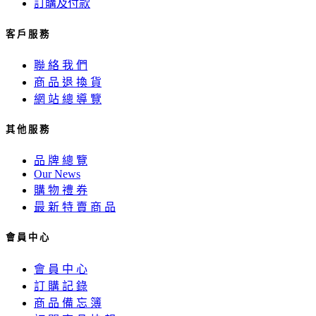
訂購及付款
客 戶 服 務
聯 絡 我 們
商 品 退 換 貨
網 站 總 導 覽
其 他 服 務
品 牌 總 覽
Our News
購 物 禮 券
最 新 特 賣 商 品
會 員 中 心
會 員 中 心
訂 購 記 錄
商 品 備 忘 簿