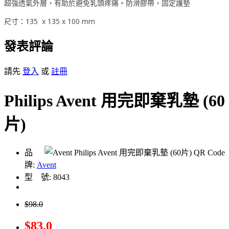
超強透氣外層，有助於避免乳頭疼痛。防滑膠帶，固定護墊
尺寸：135 x 135 x 100 mm
發表評論
請先
登入
或
註冊
Philips Avent 用完即棄乳墊 (60
片)
品
牌:
Avent
型 號: 8043
$98.0
$83.0