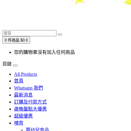
0 件商品 $0.0
您的購物車沒有加入任何商品
目錄
All Products
首頁
Whatsapp 我們
最新消息
訂購及付款方式
歲晚盤點大優惠
超級優惠
哺育
嬰幼兒食品