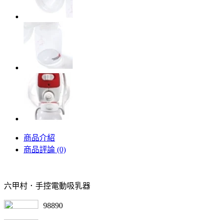
商品介紹
商品評論 (0)
六甲村．手控電動吸乳器
98890