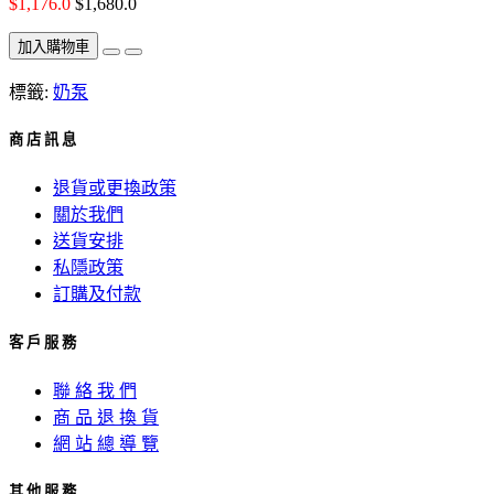
$1,176.0
$1,680.0
加入購物車
標籤:
奶泵
商 店 訊 息
退貨或更換政策
關於我們
送貨安排
私隱政策
訂購及付款
客 戶 服 務
聯 絡 我 們
商 品 退 換 貨
網 站 總 導 覽
其 他 服 務