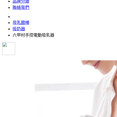
品牌分類
聯絡我們
母乳餵哺
吸奶器
六甲村手控電動吸乳器