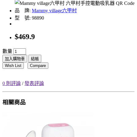
品 牌:
Mammy village六甲村
型 號: 98890
$469.9
數量
加入購物車
結帳
Wish List
Compare
0 則評論
/
發表評論
相關商品