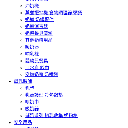
沖奶機
蒸煮攪拌機 食物調理器 粥煲
奶樽 奶樽配件
奶樽消毒器
奶樽餐具清潔
其他奶樽用品
暖奶器
哺乳枕
嬰幼兒餐具
口水肩 紗巾
安撫奶嘴 奶嘴鏈
母乳餵哺
乳墊
乳頭護理 冷熱敷墊
喂奶巾
吸奶器
儲奶系列 初乳收集 奶粉格
安全用品