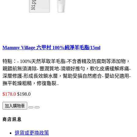
Mammy Village 六甲村 100%純淨羊毛脂/15ml
特點：- 100%天然萃取羊毛脂-不含香精及防腐劑等添加物，
親餵前無須清除- 豐潤質地-滑順好推勻，軟化皮膚緩解疼痛-
深層修護-形成長效鎖水層，幫助受損自然癒合- 嬰幼兒適用-
撫平乾燥粗糙，修復龜裂..
$178.0
$198.0
加入購物車
商 店 訊 息
退貨或更換政策