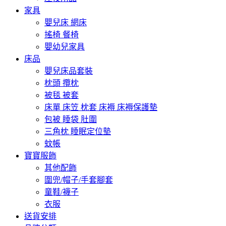
家具
嬰兒床 網床
搖椅 餐椅
嬰幼兒家具
床品
嬰兒床品套裝
枕頭 攬枕
被毯 被套
床單 床笠 枕套 床褥 床褥保護墊
包被 睡袋 肚圍
三角枕 睡眠定位墊
蚊帳
寶寶服飾
其他配飾
圍兜/帽子/手套腳套
童鞋/襪子
衣服
送貨安排