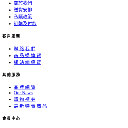
關於我們
送貨安排
私隱政策
訂購及付款
客 戶 服 務
聯 絡 我 們
商 品 退 換 貨
網 站 總 導 覽
其 他 服 務
品 牌 總 覽
Our News
購 物 禮 券
最 新 特 賣 商 品
會 員 中 心