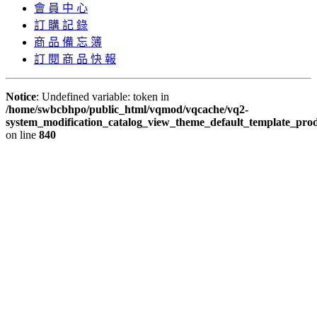
會 員 中 心
訂 購 記 錄
商 品 備 忘 簿
訂 閱 商 品 快 報
Notice
: Undefined variable: token in
/home/swbcbhpo/public_html/vqmod/vqcache/vq2-
system_modification_catalog_view_theme_default_template_prod
on line
840