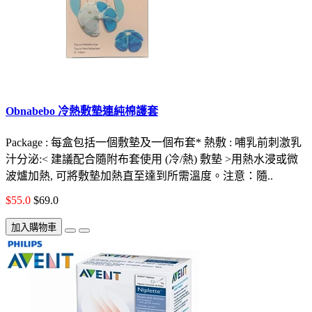
Obnabebo 冷熱敷墊連純棉護套
Package : 每盒包括一個敷墊及一個布套* 熱敷 : 哺乳前刺激乳
汁分泌:< 建議配合隨附布套使用 (冷/熱) 敷墊 >用熱水浸或微
波爐加熱, 可將敷墊加熱直至達到所需溫度。注意：隨..
$55.0
$69.0
加入購物車