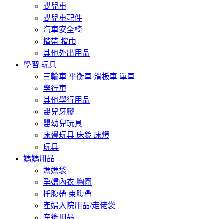
嬰兒車
嬰兒車配件
汽車安全椅
揹帶 揹巾
其他外出用品
學習 玩具
三輪車 平衡車 滑板車 單車
學行車
其他學行用品
嬰兒牙膠
嬰幼兒玩具
床邊玩具 床鈴 床燈
玩具
媽媽用品
媽媽袋
孕婦內衣 胸圍
托腹帶 束腹帶
產婦入院用品/走佬袋
産後用品