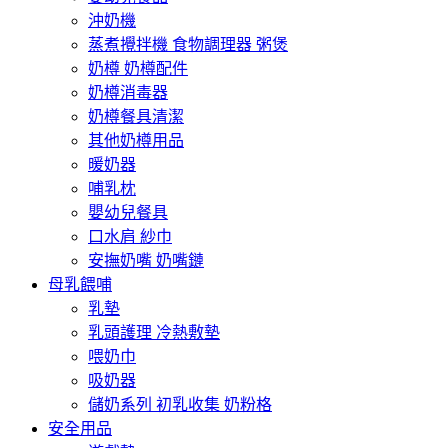
沖奶機
蒸煮攪拌機 食物調理器 粥煲
奶樽 奶樽配件
奶樽消毒器
奶樽餐具清潔
其他奶樽用品
暖奶器
哺乳枕
嬰幼兒餐具
口水肩 紗巾
安撫奶嘴 奶嘴鏈
母乳餵哺
乳墊
乳頭護理 冷熱敷墊
喂奶巾
吸奶器
儲奶系列 初乳收集 奶粉格
安全用品