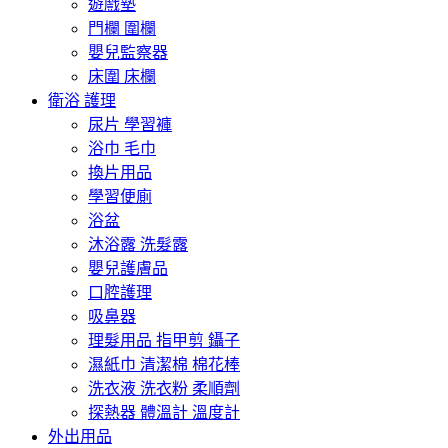
遊戲墊
門欄 圍欄
嬰兒監察器
床圍 床欄
衛浴 護理
尿片 學習褲
浴巾 毛巾
換片用品
學習便廁
浴盆
沐浴露 洗髮露
嬰兒護膚品
口腔護理
吸鼻器
理髮用品 指甲剪 鑷子
濕紙巾 清潔棉 棉花棒
洗衣液 洗衣粉 柔順劑
探熱器 體溫計 溫度計
外出用品