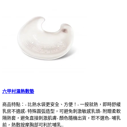
六甲村濕熱敷墊
商品特點：- 比熱水袋更安全、方便！- 一按就熱，即時舒緩
乳房不適感- 特殊圓弧造型，可避免刺激敏感乳頭- 附贈柔軟
隔熱套，避免直接刺激肌膚- 顏色隨機出貨，恕不選色- 哺乳
前，熱敷按摩胸部可利於哺乳..