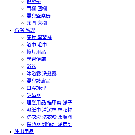
遊戲墊
門欄 圍欄
嬰兒監察器
床圍 床欄
衛浴 護理
尿片 學習褲
浴巾 毛巾
換片用品
學習便廁
浴盆
沐浴露 洗髮露
嬰兒護膚品
口腔護理
吸鼻器
理髮用品 指甲剪 鑷子
濕紙巾 清潔棉 棉花棒
洗衣液 洗衣粉 柔順劑
探熱器 體溫計 溫度計
外出用品