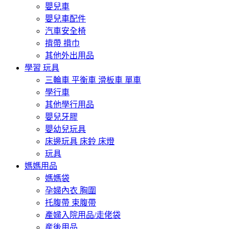
嬰兒車
嬰兒車配件
汽車安全椅
揹帶 揹巾
其他外出用品
學習 玩具
三輪車 平衡車 滑板車 單車
學行車
其他學行用品
嬰兒牙膠
嬰幼兒玩具
床邊玩具 床鈴 床燈
玩具
媽媽用品
媽媽袋
孕婦內衣 胸圍
托腹帶 束腹帶
產婦入院用品/走佬袋
産後用品