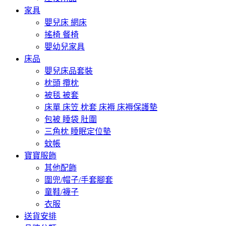
家具
嬰兒床 網床
搖椅 餐椅
嬰幼兒家具
床品
嬰兒床品套裝
枕頭 攬枕
被毯 被套
床單 床笠 枕套 床褥 床褥保護墊
包被 睡袋 肚圍
三角枕 睡眠定位墊
蚊帳
寶寶服飾
其他配飾
圍兜/帽子/手套腳套
童鞋/襪子
衣服
送貨安排