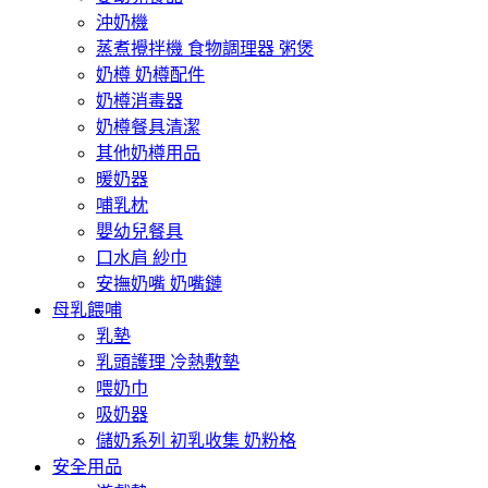
沖奶機
蒸煮攪拌機 食物調理器 粥煲
奶樽 奶樽配件
奶樽消毒器
奶樽餐具清潔
其他奶樽用品
暖奶器
哺乳枕
嬰幼兒餐具
口水肩 紗巾
安撫奶嘴 奶嘴鏈
母乳餵哺
乳墊
乳頭護理 冷熱敷墊
喂奶巾
吸奶器
儲奶系列 初乳收集 奶粉格
安全用品