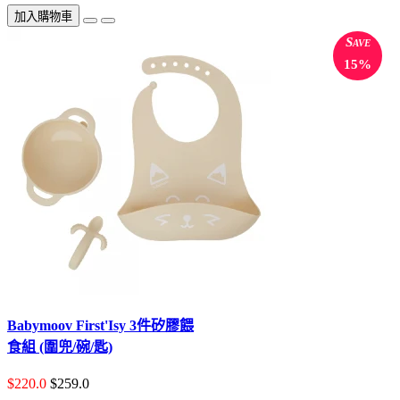
加入購物車
Save
15%
Babymoov First'Isy 3件矽膠餵
食組 (圍兜/碗/匙)
$220.0
$259.0