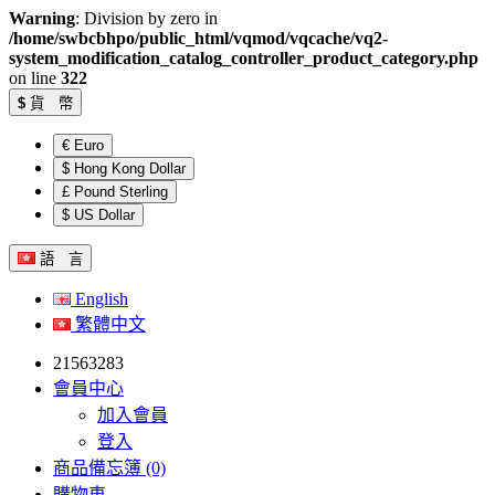
Warning
: Division by zero in
/home/swbcbhpo/public_html/vqmod/vqcache/vq2-
system_modification_catalog_controller_product_category.php
on line
322
$
貨 幣
€ Euro
$ Hong Kong Dollar
£ Pound Sterling
$ US Dollar
語 言
English
繁體中文
21563283
會員中心
加入會員
登入
商品備忘簿 (0)
購物車