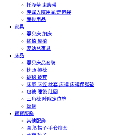
托腹帶 束腹帶
產婦入院用品/走佬袋
産後用品
家具
嬰兒床 網床
搖椅 餐椅
嬰幼兒家具
床品
嬰兒床品套裝
枕頭 攬枕
被毯 被套
床單 床笠 枕套 床褥 床褥保護墊
包被 睡袋 肚圍
三角枕 睡眠定位墊
蚊帳
寶寶服飾
其他配飾
圍兜/帽子/手套腳套