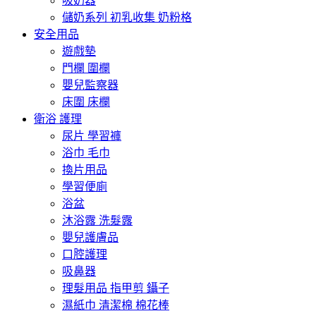
吸奶器
儲奶系列 初乳收集 奶粉格
安全用品
遊戲墊
門欄 圍欄
嬰兒監察器
床圍 床欄
衛浴 護理
尿片 學習褲
浴巾 毛巾
換片用品
學習便廁
浴盆
沐浴露 洗髮露
嬰兒護膚品
口腔護理
吸鼻器
理髮用品 指甲剪 鑷子
濕紙巾 清潔棉 棉花棒