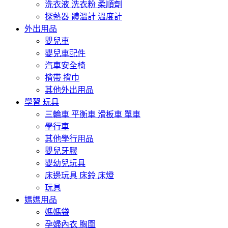
洗衣液 洗衣粉 柔順劑
探熱器 體溫計 溫度計
外出用品
嬰兒車
嬰兒車配件
汽車安全椅
揹帶 揹巾
其他外出用品
學習 玩具
三輪車 平衡車 滑板車 單車
學行車
其他學行用品
嬰兒牙膠
嬰幼兒玩具
床邊玩具 床鈴 床燈
玩具
媽媽用品
媽媽袋
孕婦內衣 胸圍