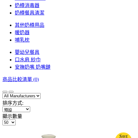
奶樽消毒器
奶樽餐具清潔
其他奶樽用品
暖奶器
哺乳枕
嬰幼兒餐具
口水肩 紗巾
安撫奶嘴 奶嘴鏈
商品比較清單 (0)
排序方式:
顯示數量
Save