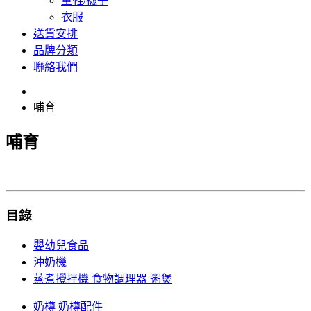
童鞋/襪子
衣服
送貨安排
品牌分類
聯絡我們
哺育
哺育
目錄
嬰幼兒食品
沖奶機
蒸煮攪拌機 食物調理器 粥煲
奶樽 奶樽配件