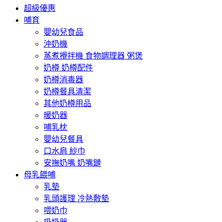
超級優惠
哺育
嬰幼兒食品
沖奶機
蒸煮攪拌機 食物調理器 粥煲
奶樽 奶樽配件
奶樽消毒器
奶樽餐具清潔
其他奶樽用品
暖奶器
哺乳枕
嬰幼兒餐具
口水肩 紗巾
安撫奶嘴 奶嘴鏈
母乳餵哺
乳墊
乳頭護理 冷熱敷墊
喂奶巾