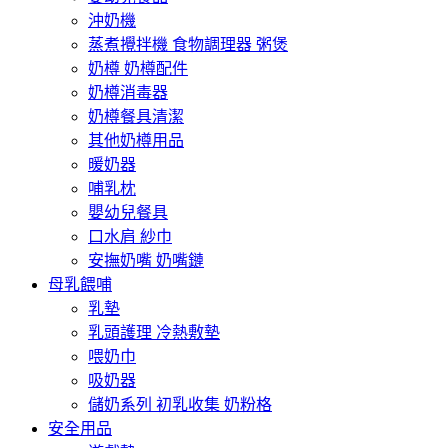
沖奶機
蒸煮攪拌機 食物調理器 粥煲
奶樽 奶樽配件
奶樽消毒器
奶樽餐具清潔
其他奶樽用品
暖奶器
哺乳枕
嬰幼兒餐具
口水肩 紗巾
安撫奶嘴 奶嘴鏈
母乳餵哺
乳墊
乳頭護理 冷熱敷墊
喂奶巾
吸奶器
儲奶系列 初乳收集 奶粉格
安全用品