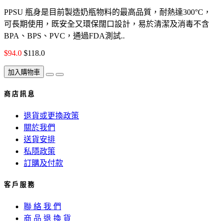
PPSU 瓶身是目前製造奶瓶物料的最高品質，耐熱達300°C，
可長期使用，既安全又環保闊口設計，易於清潔及消毒不含
BPA、BPS、PVC，通過FDA測試..
$94.0
$118.0
加入購物車
商 店 訊 息
退貨或更換政策
關於我們
送貨安排
私隱政策
訂購及付款
客 戶 服 務
聯 絡 我 們
商 品 退 換 貨