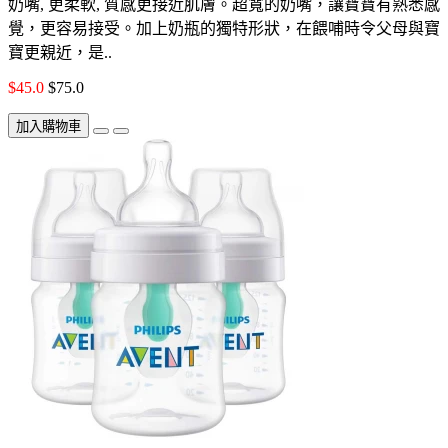
奶嘴, 更柔軟, 質感更接近肌膚。超寬的奶嘴，讓寶寶有熟悉感
覺，更容易接受。加上奶瓶的獨特形狀，在餵哺時令父母與寶
寶更親近，是..
$45.0
$75.0
加入購物車