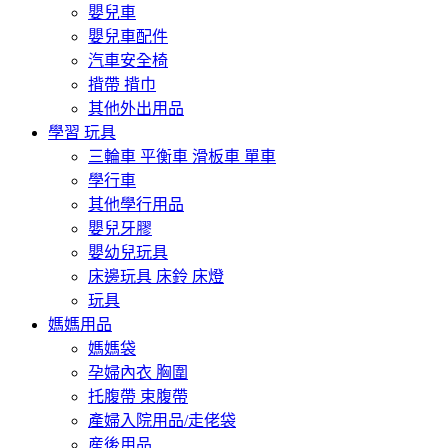
嬰兒車
嬰兒車配件
汽車安全椅
揹帶 揹巾
其他外出用品
學習 玩具
三輪車 平衡車 滑板車 單車
學行車
其他學行用品
嬰兒牙膠
嬰幼兒玩具
床邊玩具 床鈴 床燈
玩具
媽媽用品
媽媽袋
孕婦內衣 胸圍
托腹帶 束腹帶
產婦入院用品/走佬袋
産後用品