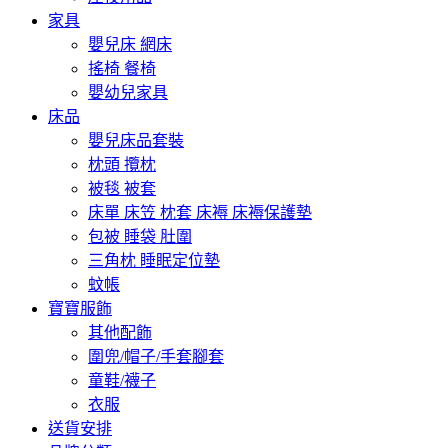
家具
嬰兒床 網床
搖椅 餐椅
嬰幼兒家具
床品
嬰兒床品套裝
枕頭 攬枕
被毯 被套
床單 床笠 枕套 床褥 床褥保護墊
包被 睡袋 肚圍
三角枕 睡眠定位墊
蚊帳
寶寶服飾
其他配飾
圍兜/帽子/手套腳套
童鞋/襪子
衣服
送貨安排