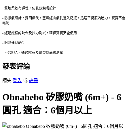
- 質地柔軟有彈性，仿乳頭親膚設計
- 防脹氣設計，雙回氣伐，空氣經由氣孔進入奶瓶，迅速平衡瓶內壓力，寶寶不會
嘔奶
- 經過嚴格的咬合及拉力測試，確保寶寶安全使用
- 耐熱達180°C
- 不含BPA，通過FDA及歐盟食品級測試
發表評論
請先
登入
或
註冊
Obnabebo 矽膠奶嘴 (6m+) - 6
圓孔 適合：6個月以上