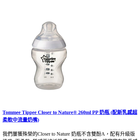
Tommee Tippee Closer to Nature® 260ml PP 奶瓶 (配新乳感超
柔軟中流量奶嘴)
我們屢獲殊榮的Closer to Nature 奶瓶不含雙酚A，配有升級版