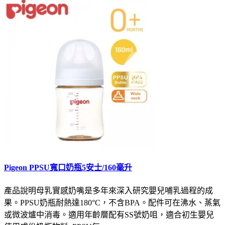
Pigeon PPSU寬口奶瓶5安士/160毫升
產品說明母乳實感奶嘴是多年來深入研究嬰兒哺乳過程的成
果。PPSU奶瓶耐熱達180°C，不含BPA。配件可在沸水、蒸氣
或微波爐中消毒。適用年齡層配有SS號奶咀，適合初生嬰兒