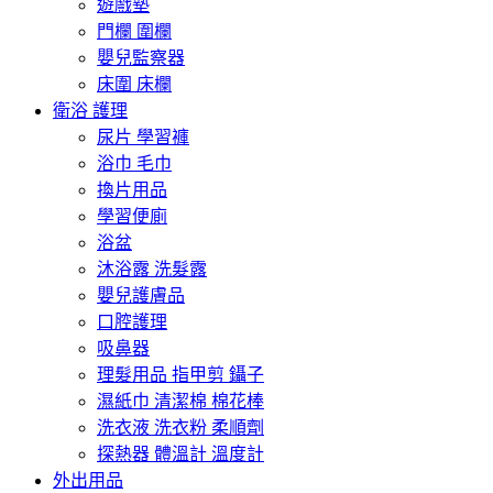
遊戲墊
門欄 圍欄
嬰兒監察器
床圍 床欄
衛浴 護理
尿片 學習褲
浴巾 毛巾
換片用品
學習便廁
浴盆
沐浴露 洗髮露
嬰兒護膚品
口腔護理
吸鼻器
理髮用品 指甲剪 鑷子
濕紙巾 清潔棉 棉花棒
洗衣液 洗衣粉 柔順劑
探熱器 體溫計 溫度計
外出用品