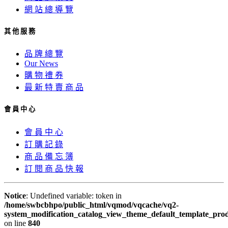
網 站 總 導 覽
其 他 服 務
品 牌 總 覽
Our News
購 物 禮 券
最 新 特 賣 商 品
會 員 中 心
會 員 中 心
訂 購 記 錄
商 品 備 忘 簿
訂 閱 商 品 快 報
Notice
: Undefined variable: token in
/home/swbcbhpo/public_html/vqmod/vqcache/vq2-
system_modification_catalog_view_theme_default_template_prod
on line
840