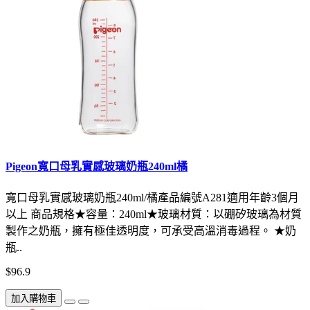
Pigeon寬口母乳實感玻璃奶瓶240ml橘
寬口母乳實感玻璃奶瓶240ml/橘產品編號A281適用年齡3個月
以上 商品規格★容量：240ml★玻璃材質：以硼矽玻璃為材質
製作之奶瓶，擁有極佳透明度，可承受高溫消毒過程。 ★奶
瓶..
$96.9
加入購物車