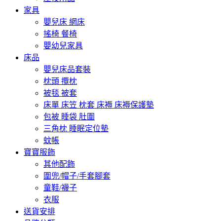
家具
嬰兒床 網床
搖椅 餐椅
嬰幼兒家具
床品
嬰兒床品套裝
枕頭 攬枕
被毯 被套
床單 床笠 枕套 床褥 床褥保護墊
包被 睡袋 肚圍
三角枕 睡眠定位墊
蚊帳
寶寶服飾
其他配飾
圍兜/帽子/手套腳套
童鞋/襪子
衣服
送貨安排