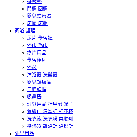
遊戲墊
門欄 圍欄
嬰兒監察器
床圍 床欄
衛浴 護理
尿片 學習褲
浴巾 毛巾
換片用品
學習便廁
浴盆
沐浴露 洗髮露
嬰兒護膚品
口腔護理
吸鼻器
理髮用品 指甲剪 鑷子
濕紙巾 清潔棉 棉花棒
洗衣液 洗衣粉 柔順劑
探熱器 體溫計 溫度計
外出用品