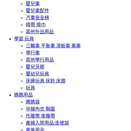
嬰兒車
嬰兒車配件
汽車安全椅
揹帶 揹巾
其他外出用品
學習 玩具
三輪車 平衡車 滑板車 單車
學行車
其他學行用品
嬰兒牙膠
嬰幼兒玩具
床邊玩具 床鈴 床燈
玩具
媽媽用品
媽媽袋
孕婦內衣 胸圍
托腹帶 束腹帶
產婦入院用品/走佬袋
産後用品