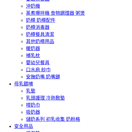
沖奶機
蒸煮攪拌機 食物調理器 粥煲
奶樽 奶樽配件
奶樽消毒器
奶樽餐具清潔
其他奶樽用品
暖奶器
哺乳枕
嬰幼兒餐具
口水肩 紗巾
安撫奶嘴 奶嘴鏈
母乳餵哺
乳墊
乳頭護理 冷熱敷墊
喂奶巾
吸奶器
儲奶系列 初乳收集 奶粉格
安全用品