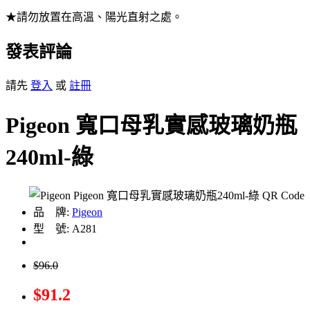
★請勿放置在高溫、陽光直射之處。
發表評論
請先
登入
或
註冊
Pigeon 寬口母乳實感玻璃奶瓶
240ml-綠
品 牌:
Pigeon
型 號: A281
$96.0
$91.2