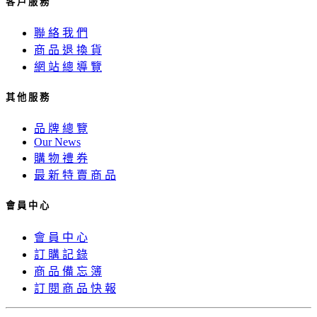
客 戶 服 務
聯 絡 我 們
商 品 退 換 貨
網 站 總 導 覽
其 他 服 務
品 牌 總 覽
Our News
購 物 禮 券
最 新 特 賣 商 品
會 員 中 心
會 員 中 心
訂 購 記 錄
商 品 備 忘 簿
訂 閱 商 品 快 報