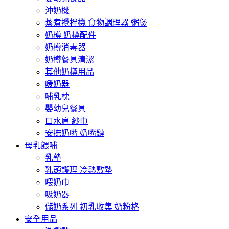
沖奶機
蒸煮攪拌機 食物調理器 粥煲
奶樽 奶樽配件
奶樽消毒器
奶樽餐具清潔
其他奶樽用品
暖奶器
哺乳枕
嬰幼兒餐具
口水肩 紗巾
安撫奶嘴 奶嘴鏈
母乳餵哺
乳墊
乳頭護理 冷熱敷墊
喂奶巾
吸奶器
儲奶系列 初乳收集 奶粉格
安全用品