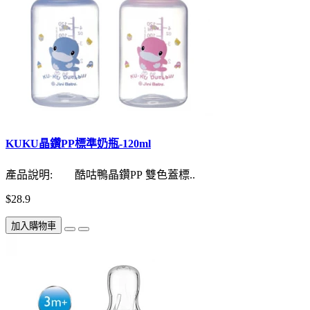
KUKU晶鑽PP標準奶瓶-120ml
產品說明: 酷咕鴨晶鑽PP 雙色蓋標..
$28.9
加入購物車