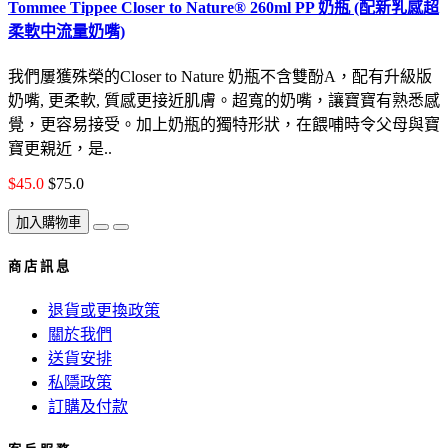
Tommee Tippee Closer to Nature® 260ml PP 奶瓶 (配新乳感超
柔軟中流量奶嘴)
我們屢獲殊榮的Closer to Nature 奶瓶不含雙酚A，配有升級版
奶嘴, 更柔軟, 質感更接近肌膚。超寬的奶嘴，讓寶寶有熟悉感
覺，更容易接受。加上奶瓶的獨特形狀，在餵哺時令父母與寶
寶更親近，是..
$45.0
$75.0
加入購物車
商 店 訊 息
退貨或更換政策
關於我們
送貨安排
私隱政策
訂購及付款