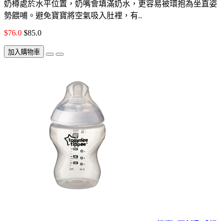
奶樽處於水平位置，奶嘴會填滿奶水，更容易被環抱為坐直姿
勢餵哺。避免寶寶將空氣吸入肚裡，有..
$76.0
$85.0
加入購物車