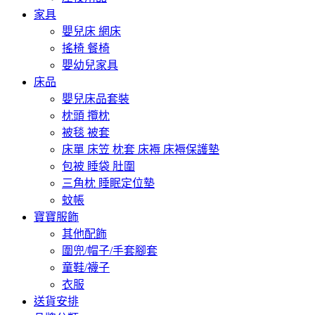
家具
嬰兒床 網床
搖椅 餐椅
嬰幼兒家具
床品
嬰兒床品套裝
枕頭 攬枕
被毯 被套
床單 床笠 枕套 床褥 床褥保護墊
包被 睡袋 肚圍
三角枕 睡眠定位墊
蚊帳
寶寶服飾
其他配飾
圍兜/帽子/手套腳套
童鞋/襪子
衣服
送貨安排