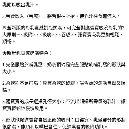
乳頭以吸出乳汁。
3.吞食飲入（吞嚥）：將舌根往上抬，使乳汁往食道流入。
※全新版的母乳實感奶瓶奶嘴，可完全對應寶寶吸吮母乳的3
大原則－<吸附>、<吸吮>、<吞嚥>，讓寶寶吸乳更加輕鬆、
順暢。
★新母乳實感奶嘴特色：
1.完全服貼於哺乳窩：奶嘴頂端是完全服貼於哺乳窩的形狀與
大小。
2.柔軟卻不易扁塌：厚質柔軟的矽膠，讓舌頭的運動自然又順
暢。
3.隨寶寶的成長選擇孔徑大小：不流出超過所需量的乳汁，讓
寶寶輕鬆地慢慢飲用。
4.形狀能促進寶寶自然正確的吸附：口徑寬、乳暈部分的形狀
很簡潔，能順利以嘴巴含住，促進嘴唇的吸附功能。