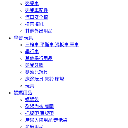
嬰兒車
嬰兒車配件
汽車安全椅
揹帶 揹巾
其他外出用品
學習 玩具
三輪車 平衡車 滑板車 單車
學行車
其他學行用品
嬰兒牙膠
嬰幼兒玩具
床邊玩具 床鈴 床燈
玩具
媽媽用品
媽媽袋
孕婦內衣 胸圍
托腹帶 束腹帶
產婦入院用品/走佬袋
産後用品