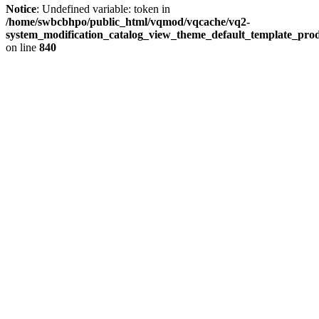
Notice
: Undefined variable: token in
/home/swbcbhpo/public_html/vqmod/vqcache/vq2-
system_modification_catalog_view_theme_default_template_prod
on line
840