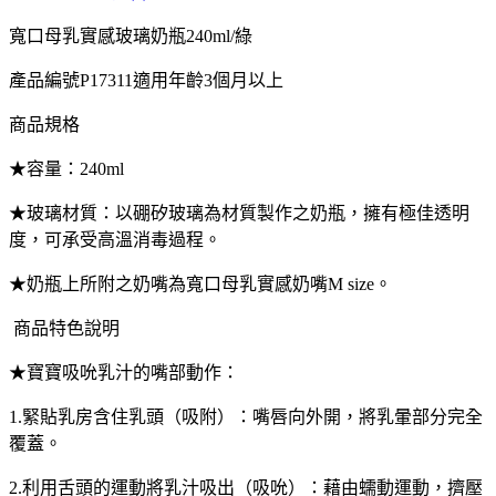
寬口母乳實感玻璃奶瓶240ml/綠
產品編號P17311適用年齡3個月以上
商品規格
★容量：240ml
★玻璃材質：以硼矽玻璃為材質製作之奶瓶，擁有極佳透明
度，可承受高溫消毒過程。
★奶瓶上所附之奶嘴為寬口母乳實感奶嘴M size。
商品特色說明
★寶寶吸吮乳汁的嘴部動作：
1.緊貼乳房含住乳頭（吸附）：嘴唇向外開，將乳暈部分完全
覆蓋。
2.利用舌頭的運動將乳汁吸出（吸吮）：藉由蠕動運動，擠壓