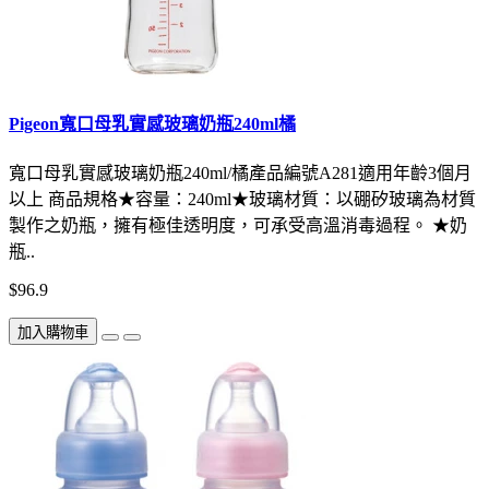
Pigeon寬口母乳實感玻璃奶瓶240ml橘
寬口母乳實感玻璃奶瓶240ml/橘產品編號A281適用年齡3個月
以上 商品規格★容量：240ml★玻璃材質：以硼矽玻璃為材質
製作之奶瓶，擁有極佳透明度，可承受高溫消毒過程。 ★奶
瓶..
$96.9
加入購物車