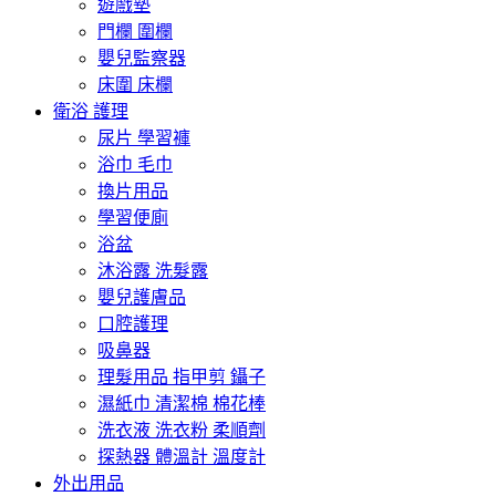
遊戲墊
門欄 圍欄
嬰兒監察器
床圍 床欄
衛浴 護理
尿片 學習褲
浴巾 毛巾
換片用品
學習便廁
浴盆
沐浴露 洗髮露
嬰兒護膚品
口腔護理
吸鼻器
理髮用品 指甲剪 鑷子
濕紙巾 清潔棉 棉花棒
洗衣液 洗衣粉 柔順劑
探熱器 體溫計 溫度計
外出用品