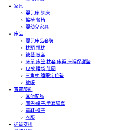
家具
嬰兒床 網床
搖椅 餐椅
嬰幼兒家具
床品
嬰兒床品套裝
枕頭 攬枕
被毯 被套
床單 床笠 枕套 床褥 床褥保護墊
包被 睡袋 肚圍
三角枕 睡眠定位墊
蚊帳
寶寶服飾
其他配飾
圍兜/帽子/手套腳套
童鞋/襪子
衣服
送貨安排