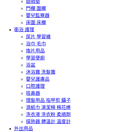
遊戲墊
門欄 圍欄
嬰兒監察器
床圍 床欄
衛浴 護理
尿片 學習褲
浴巾 毛巾
換片用品
學習便廁
浴盆
沐浴露 洗髮露
嬰兒護膚品
口腔護理
吸鼻器
理髮用品 指甲剪 鑷子
濕紙巾 清潔棉 棉花棒
洗衣液 洗衣粉 柔順劑
探熱器 體溫計 溫度計
外出用品