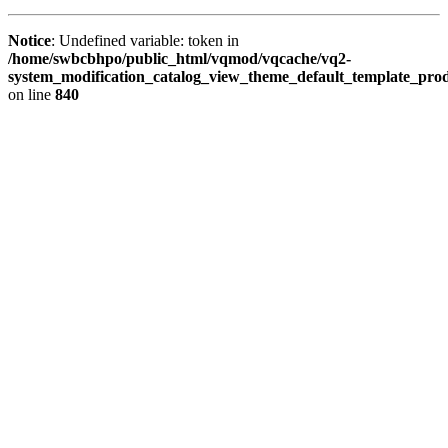
Notice
: Undefined variable: token in
/home/swbcbhpo/public_html/vqmod/vqcache/vq2-
system_modification_catalog_view_theme_default_template_prod
on line
840