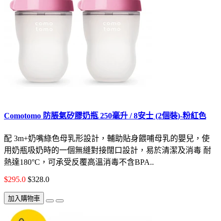
Comotomo 防脹氣矽膠奶瓶 250毫升 / 8安士 (2個裝)-粉紅色
配 3m+奶嘴綠色母乳形設計，輔助貼身餵哺母乳的嬰兒，使
用奶瓶吸奶時的一個無縫對接闊口設計，易於清潔及消毒 耐
熱達180°C，可承受反覆高溫消毒不含BPA..
$295.0
$328.0
加入購物車