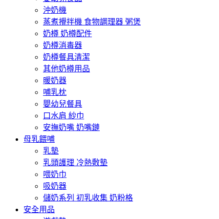
沖奶機
蒸煮攪拌機 食物調理器 粥煲
奶樽 奶樽配件
奶樽消毒器
奶樽餐具清潔
其他奶樽用品
暖奶器
哺乳枕
嬰幼兒餐具
口水肩 紗巾
安撫奶嘴 奶嘴鏈
母乳餵哺
乳墊
乳頭護理 冷熱敷墊
喂奶巾
吸奶器
儲奶系列 初乳收集 奶粉格
安全用品