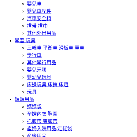
嬰兒車
嬰兒車配件
汽車安全椅
揹帶 揹巾
其他外出用品
學習 玩具
三輪車 平衡車 滑板車 單車
學行車
其他學行用品
嬰兒牙膠
嬰幼兒玩具
床邊玩具 床鈴 床燈
玩具
媽媽用品
媽媽袋
孕婦內衣 胸圍
托腹帶 束腹帶
產婦入院用品/走佬袋
産後用品