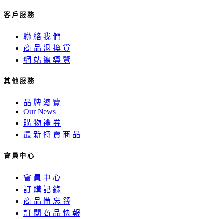
客 戶 服 務
聯 絡 我 們
商 品 退 換 貨
網 站 總 導 覽
其 他 服 務
品 牌 總 覽
Our News
購 物 禮 券
最 新 特 賣 商 品
會 員 中 心
會 員 中 心
訂 購 記 錄
商 品 備 忘 簿
訂 閱 商 品 快 報