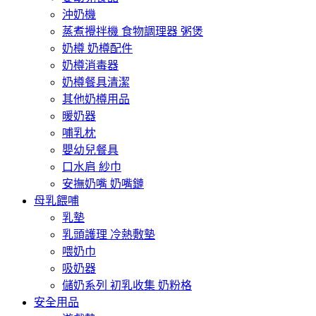
沖奶機
蒸煮攪拌機 食物調理器 粥煲
奶樽 奶樽配件
奶樽消毒器
奶樽餐具清潔
其他奶樽用品
暖奶器
哺乳枕
嬰幼兒餐具
口水肩 紗巾
安撫奶嘴 奶嘴鏈
母乳餵哺
乳墊
乳頭護理 冷熱敷墊
喂奶巾
吸奶器
儲奶系列 初乳收集 奶粉格
安全用品