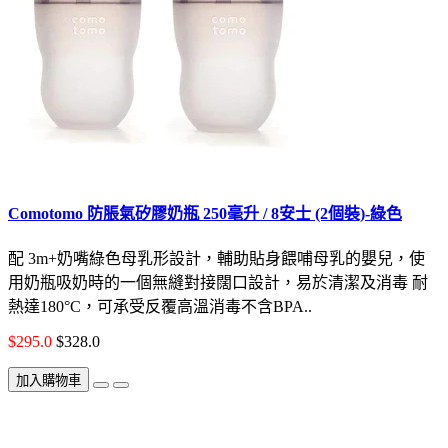
Comotomo 防脹氣矽膠奶瓶 250毫升 / 8安士 (2個裝)-綠色
配 3m+奶嘴綠色母乳形設計，輔助貼身餵哺母乳的嬰兒，使
用奶瓶吸奶時的一個無縫對接闊口設計，易於清潔及消毒 耐
熱達180°C，可承受反覆高溫消毒不含BPA..
$295.0
$328.0
加入購物車