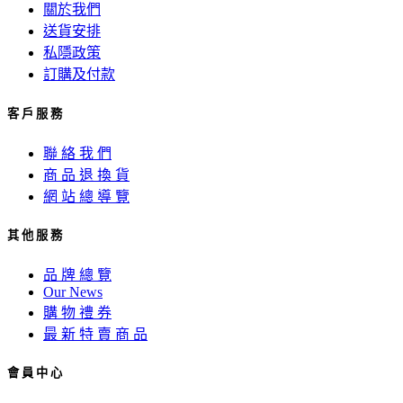
關於我們
送貨安排
私隱政策
訂購及付款
客 戶 服 務
聯 絡 我 們
商 品 退 換 貨
網 站 總 導 覽
其 他 服 務
品 牌 總 覽
Our News
購 物 禮 券
最 新 特 賣 商 品
會 員 中 心