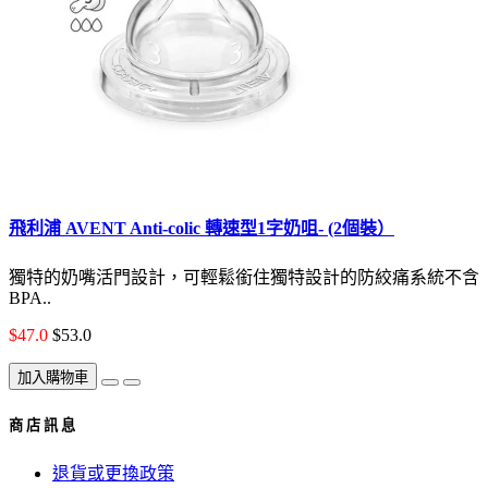
飛利浦 AVENT Anti-colic 轉速型1字奶咀- (2個裝）
獨特的奶嘴活門設計，可輕鬆銜住獨特設計的防絞痛系統不含
BPA..
$47.0
$53.0
加入購物車
商 店 訊 息
退貨或更換政策