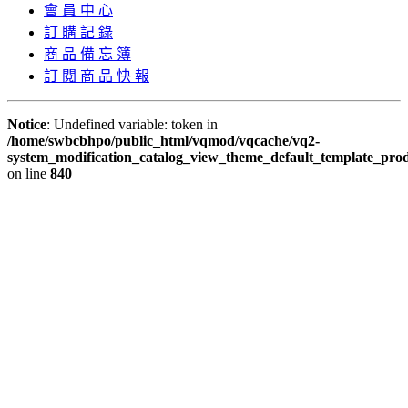
會 員 中 心
訂 購 記 錄
商 品 備 忘 簿
訂 閱 商 品 快 報
Notice
: Undefined variable: token in
/home/swbcbhpo/public_html/vqmod/vqcache/vq2-
system_modification_catalog_view_theme_default_template_prod
on line
840