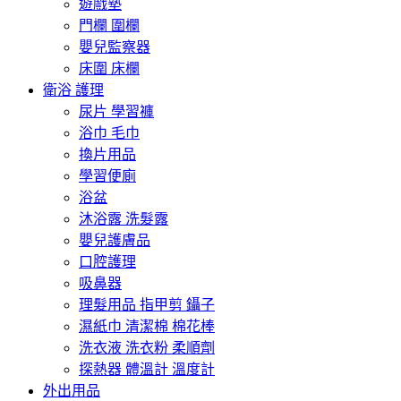
遊戲墊
門欄 圍欄
嬰兒監察器
床圍 床欄
衛浴 護理
尿片 學習褲
浴巾 毛巾
換片用品
學習便廁
浴盆
沐浴露 洗髮露
嬰兒護膚品
口腔護理
吸鼻器
理髮用品 指甲剪 鑷子
濕紙巾 清潔棉 棉花棒
洗衣液 洗衣粉 柔順劑
探熱器 體溫計 溫度計
外出用品