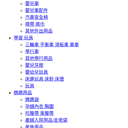
嬰兒車
嬰兒車配件
汽車安全椅
揹帶 揹巾
其他外出用品
學習 玩具
三輪車 平衡車 滑板車 單車
學行車
其他學行用品
嬰兒牙膠
嬰幼兒玩具
床邊玩具 床鈴 床燈
玩具
媽媽用品
媽媽袋
孕婦內衣 胸圍
托腹帶 束腹帶
產婦入院用品/走佬袋
産後用品