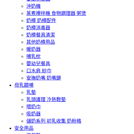
沖奶機
蒸煮攪拌機 食物調理器 粥煲
奶樽 奶樽配件
奶樽消毒器
奶樽餐具清潔
其他奶樽用品
暖奶器
哺乳枕
嬰幼兒餐具
口水肩 紗巾
安撫奶嘴 奶嘴鏈
母乳餵哺
乳墊
乳頭護理 冷熱敷墊
喂奶巾
吸奶器
儲奶系列 初乳收集 奶粉格
安全用品