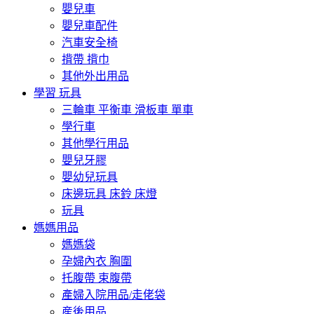
嬰兒車
嬰兒車配件
汽車安全椅
揹帶 揹巾
其他外出用品
學習 玩具
三輪車 平衡車 滑板車 單車
學行車
其他學行用品
嬰兒牙膠
嬰幼兒玩具
床邊玩具 床鈴 床燈
玩具
媽媽用品
媽媽袋
孕婦內衣 胸圍
托腹帶 束腹帶
產婦入院用品/走佬袋
産後用品