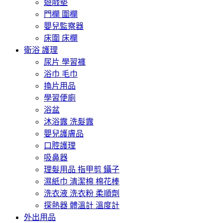
遊戲墊
門欄 圍欄
嬰兒監察器
床圍 床欄
衛浴 護理
尿片 學習褲
浴巾 毛巾
換片用品
學習便廁
浴盆
沐浴露 洗髮露
嬰兒護膚品
口腔護理
吸鼻器
理髮用品 指甲剪 鑷子
濕紙巾 清潔棉 棉花棒
洗衣液 洗衣粉 柔順劑
探熱器 體溫計 溫度計
外出用品