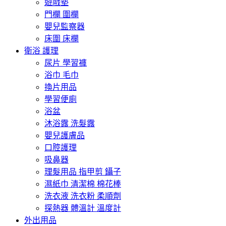
遊戲墊
門欄 圍欄
嬰兒監察器
床圍 床欄
衛浴 護理
尿片 學習褲
浴巾 毛巾
換片用品
學習便廁
浴盆
沐浴露 洗髮露
嬰兒護膚品
口腔護理
吸鼻器
理髮用品 指甲剪 鑷子
濕紙巾 清潔棉 棉花棒
洗衣液 洗衣粉 柔順劑
探熱器 體溫計 溫度計
外出用品