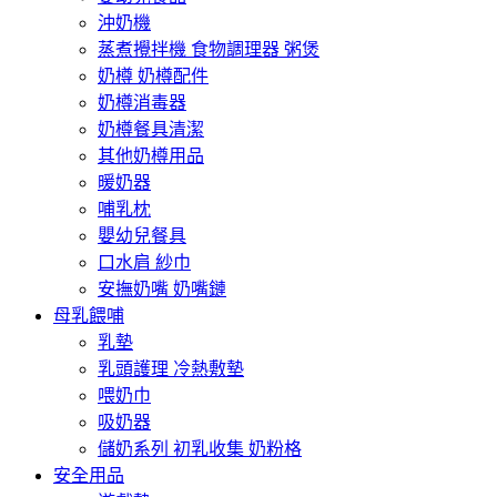
沖奶機
蒸煮攪拌機 食物調理器 粥煲
奶樽 奶樽配件
奶樽消毒器
奶樽餐具清潔
其他奶樽用品
暖奶器
哺乳枕
嬰幼兒餐具
口水肩 紗巾
安撫奶嘴 奶嘴鏈
母乳餵哺
乳墊
乳頭護理 冷熱敷墊
喂奶巾
吸奶器
儲奶系列 初乳收集 奶粉格
安全用品