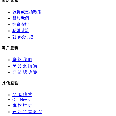
商 店 訊 息
退貨或更換政策
關於我們
送貨安排
私隱政策
訂購及付款
客 戶 服 務
聯 絡 我 們
商 品 退 換 貨
網 站 總 導 覽
其 他 服 務
品 牌 總 覽
Our News
購 物 禮 券
最 新 特 賣 商 品