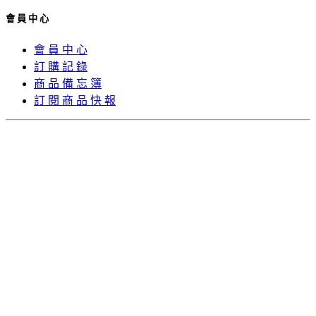
會 員 中 心
會 員 中 心
訂 購 記 錄
商 品 備 忘 簿
訂 閱 商 品 快 報