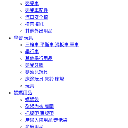
嬰兒車
嬰兒車配件
汽車安全椅
揹帶 揹巾
其他外出用品
學習 玩具
三輪車 平衡車 滑板車 單車
學行車
其他學行用品
嬰兒牙膠
嬰幼兒玩具
床邊玩具 床鈴 床燈
玩具
媽媽用品
媽媽袋
孕婦內衣 胸圍
托腹帶 束腹帶
產婦入院用品/走佬袋
産後用品