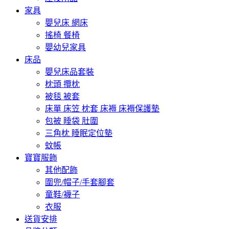
家具
嬰兒床 網床
搖椅 餐椅
嬰幼兒家具
床品
嬰兒床品套裝
枕頭 攬枕
被毯 被套
床單 床笠 枕套 床褥 床褥保護墊
包被 睡袋 肚圍
三角枕 睡眠定位墊
蚊帳
寶寶服飾
其他配飾
圍兜/帽子/手套腳套
童鞋/襪子
衣服
送貨安排