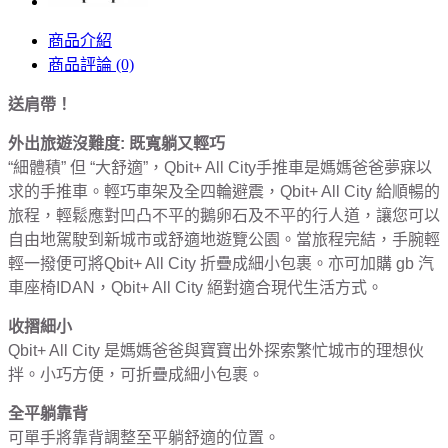
商品介紹
商品評論 (0)
送肩帶！
外出旅遊沒難度
:
既寬躺又輕巧
“
細體積
”
但
“
大舒適
”
，
Qbit+ All City
手推車是媽媽爸爸夢寐以
求的手推車。輕巧車架及全四輪避震，
Qbit+ All City
給順暢的
旅程，輕鬆應對凹凸不平的鵝卵石及不平的行人道，讓您可以
自由地駕駛到新城市或舒適地遊覽公園。當旅程完結，手腕輕
輕一撥便可將
Qbit+ All City
折疊成細小包裹。亦可加購
gb
汽
車座椅
IDAN
，
Qbit+ All City
絕對適合現代生活方式。
收摺細小
Qbit+ All City
是媽媽爸爸與寶寶出外探索繁忙城市的理想伙
拌。小巧方便，可折疊成細小包裹。
全平躺靠背
可單手將靠背調整至平躺舒適的位置。