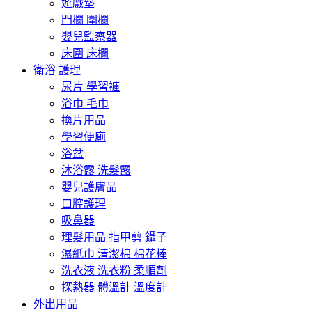
遊戲墊
門欄 圍欄
嬰兒監察器
床圍 床欄
衛浴 護理
尿片 學習褲
浴巾 毛巾
換片用品
學習便廁
浴盆
沐浴露 洗髮露
嬰兒護膚品
口腔護理
吸鼻器
理髮用品 指甲剪 鑷子
濕紙巾 清潔棉 棉花棒
洗衣液 洗衣粉 柔順劑
探熱器 體溫計 溫度計
外出用品