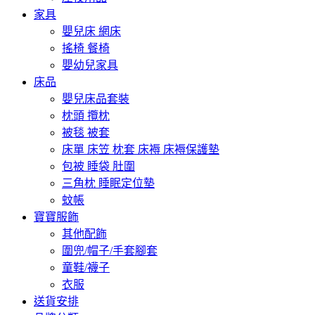
家具
嬰兒床 網床
搖椅 餐椅
嬰幼兒家具
床品
嬰兒床品套裝
枕頭 攬枕
被毯 被套
床單 床笠 枕套 床褥 床褥保護墊
包被 睡袋 肚圍
三角枕 睡眠定位墊
蚊帳
寶寶服飾
其他配飾
圍兜/帽子/手套腳套
童鞋/襪子
衣服
送貨安排