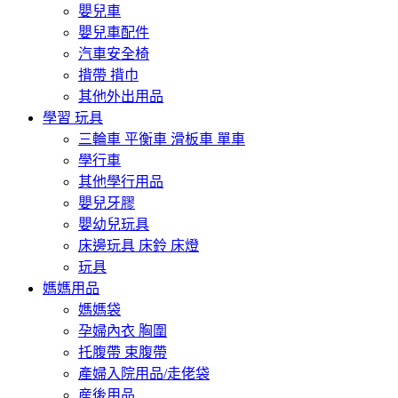
嬰兒車
嬰兒車配件
汽車安全椅
揹帶 揹巾
其他外出用品
學習 玩具
三輪車 平衡車 滑板車 單車
學行車
其他學行用品
嬰兒牙膠
嬰幼兒玩具
床邊玩具 床鈴 床燈
玩具
媽媽用品
媽媽袋
孕婦內衣 胸圍
托腹帶 束腹帶
產婦入院用品/走佬袋
産後用品