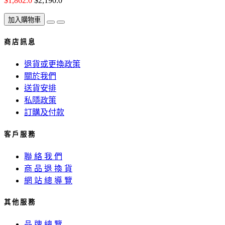
$1,862.0
$2,190.0
加入購物車
商 店 訊 息
退貨或更換政策
關於我們
送貨安排
私隱政策
訂購及付款
客 戶 服 務
聯 絡 我 們
商 品 退 換 貨
網 站 總 導 覽
其 他 服 務
品 牌 總 覽