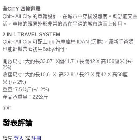
全
CITY
四輪避震
Qbit+ All City
的單輪設計，在城市中穿梭沒難度。既舒適又靈
活，車輪的纖薄外形非常適合在平滑的城市路面上使用。
2-IN-1 TRAVEL SYSTEM
Qbit+ All City
可配上
gb
汽車座椅
IDAN (
另購
)
，讓新手爸媽
也能輕鬆帶著初生
Baby
出門。
開啟尺寸
:
大約長
33.07" X
闊41.7" /
長闊42 X
高106厘米
(+/-
2%)
收摺尺寸:
大約長10.6" X
高22.8" /
長27 X
闊42 X
高58厘
米
(+/- 2%)
重量: 7.5公斤(+/- 2%)
產品承重量：22公斤
qbit
發表評論
請先
登入
或
註冊