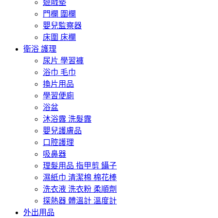
遊戲墊
門欄 圍欄
嬰兒監察器
床圍 床欄
衛浴 護理
尿片 學習褲
浴巾 毛巾
換片用品
學習便廁
浴盆
沐浴露 洗髮露
嬰兒護膚品
口腔護理
吸鼻器
理髮用品 指甲剪 鑷子
濕紙巾 清潔棉 棉花棒
洗衣液 洗衣粉 柔順劑
探熱器 體溫計 溫度計
外出用品