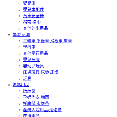
嬰兒車
嬰兒車配件
汽車安全椅
揹帶 揹巾
其他外出用品
學習 玩具
三輪車 平衡車 滑板車 單車
學行車
其他學行用品
嬰兒牙膠
嬰幼兒玩具
床邊玩具 床鈴 床燈
玩具
媽媽用品
媽媽袋
孕婦內衣 胸圍
托腹帶 束腹帶
產婦入院用品/走佬袋
産後用品