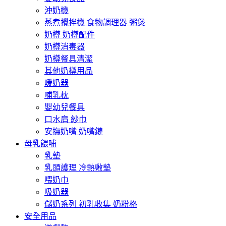
沖奶機
蒸煮攪拌機 食物調理器 粥煲
奶樽 奶樽配件
奶樽消毒器
奶樽餐具清潔
其他奶樽用品
暖奶器
哺乳枕
嬰幼兒餐具
口水肩 紗巾
安撫奶嘴 奶嘴鏈
母乳餵哺
乳墊
乳頭護理 冷熱敷墊
喂奶巾
吸奶器
儲奶系列 初乳收集 奶粉格
安全用品