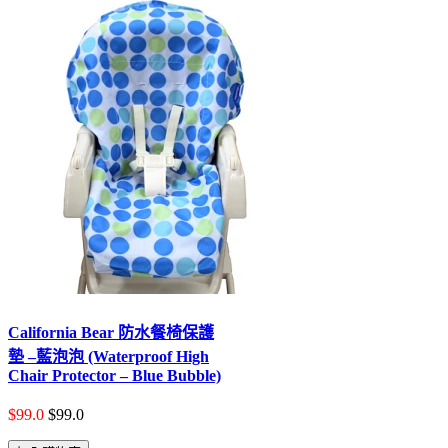
California Bear 防水餐椅保護
墊 –藍泡泡 (Waterproof High
Chair Protector – Blue Bubble)
$99.0
$99.0