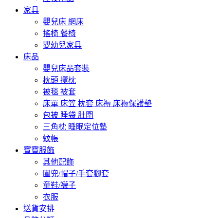
家具
嬰兒床 網床
搖椅 餐椅
嬰幼兒家具
床品
嬰兒床品套裝
枕頭 攬枕
被毯 被套
床單 床笠 枕套 床褥 床褥保護墊
包被 睡袋 肚圍
三角枕 睡眠定位墊
蚊帳
寶寶服飾
其他配飾
圍兜/帽子/手套腳套
童鞋/襪子
衣服
送貨安排