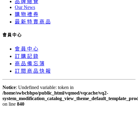
品 牌 總 覽
Our News
購 物 禮 券
最 新 特 賣 商 品
會 員 中 心
會 員 中 心
訂 購 記 錄
商 品 備 忘 簿
訂 閱 商 品 快 報
Notice
: Undefined variable: token in
/home/swbcbhpo/public_html/vqmod/vqcache/vq2-
system_modification_catalog_view_theme_default_template_prod
on line
840