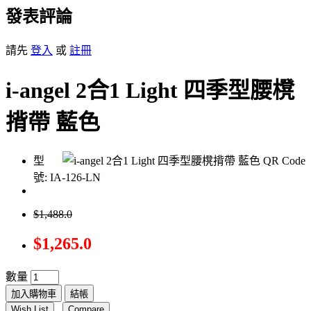
發表評論
請先
登入
或
註冊
i-angel 2合1 Light 四季型腰櫈
揹帶 藍色
型
號: IA-126-LN
$1,488.0
$1,265.0
數量
加入購物車
結帳
Wish List
Compare