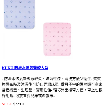
KUKU 防滲水透氣墊較大型
- 防滲水透氣墊觸感輕柔、透氣性佳，清洗方便又衛生- 寶寶
換尿布時及沐浴後可防止弄濕床單- 做月子中的媽咪還可拿來
當產褥墊、生理墊，實用性佳- 輕巧外出攜帶方便，車上也很
好用哦- 可放置嬰兒床或遊戲床..
$195.0
$229.0