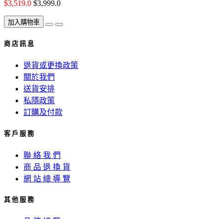
$3,519.0
$3,999.0
加入購物車
商 店 訊 息
退貨或更換政策
關於我們
送貨安排
私隱政策
訂購及付款
客 戶 服 務
聯 絡 我 們
商 品 退 換 貨
網 站 總 導 覽
其 他 服 務