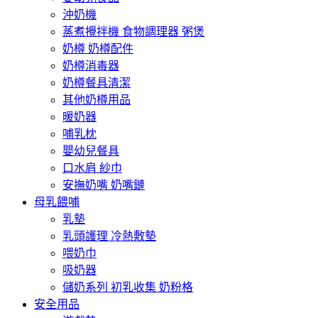
沖奶機
蒸煮攪拌機 食物調理器 粥煲
奶樽 奶樽配件
奶樽消毒器
奶樽餐具清潔
其他奶樽用品
暖奶器
哺乳枕
嬰幼兒餐具
口水肩 紗巾
安撫奶嘴 奶嘴鏈
母乳餵哺
乳墊
乳頭護理 冷熱敷墊
喂奶巾
吸奶器
儲奶系列 初乳收集 奶粉格
安全用品