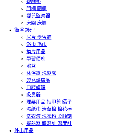
遊戲墊
門欄 圍欄
嬰兒監察器
床圍 床欄
衛浴 護理
尿片 學習褲
浴巾 毛巾
換片用品
學習便廁
浴盆
沐浴露 洗髮露
嬰兒護膚品
口腔護理
吸鼻器
理髮用品 指甲剪 鑷子
濕紙巾 清潔棉 棉花棒
洗衣液 洗衣粉 柔順劑
探熱器 體溫計 溫度計
外出用品