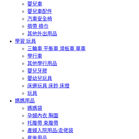
嬰兒車
嬰兒車配件
汽車安全椅
揹帶 揹巾
其他外出用品
學習 玩具
三輪車 平衡車 滑板車 單車
學行車
其他學行用品
嬰兒牙膠
嬰幼兒玩具
床邊玩具 床鈴 床燈
玩具
媽媽用品
媽媽袋
孕婦內衣 胸圍
托腹帶 束腹帶
產婦入院用品/走佬袋
産後用品