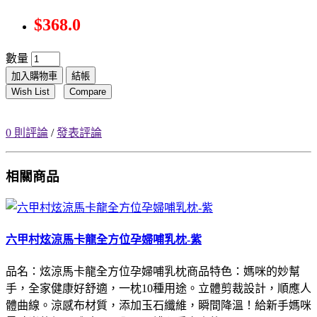
$368.0
數量
加入購物車
結帳
Wish List
Compare
0 則評論
/
發表評論
相關商品
六甲村炫涼馬卡龍全方位孕婦哺乳枕-紫
品名：炫涼馬卡龍全方位孕婦哺乳枕商品特色：媽咪的妙幫
手，全家健康好舒適，一枕10種用途。立體剪裁設計，順應人
體曲線。涼感布材質，添加玉石纖維，瞬間降溫！給新手媽咪