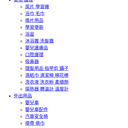
尿片 學習褲
浴巾 毛巾
換片用品
學習便廁
浴盆
沐浴露 洗髮露
嬰兒護膚品
口腔護理
吸鼻器
理髮用品 指甲剪 鑷子
濕紙巾 清潔棉 棉花棒
洗衣液 洗衣粉 柔順劑
探熱器 體溫計 溫度計
外出用品
嬰兒車
嬰兒車配件
汽車安全椅
揹帶 揹巾