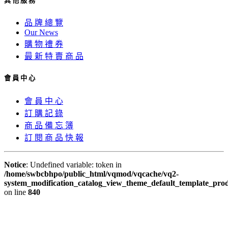
其 他 服 務
品 牌 總 覽
Our News
購 物 禮 券
最 新 特 賣 商 品
會 員 中 心
會 員 中 心
訂 購 記 錄
商 品 備 忘 簿
訂 閱 商 品 快 報
Notice
: Undefined variable: token in
/home/swbcbhpo/public_html/vqmod/vqcache/vq2-
system_modification_catalog_view_theme_default_template_prod
on line
840