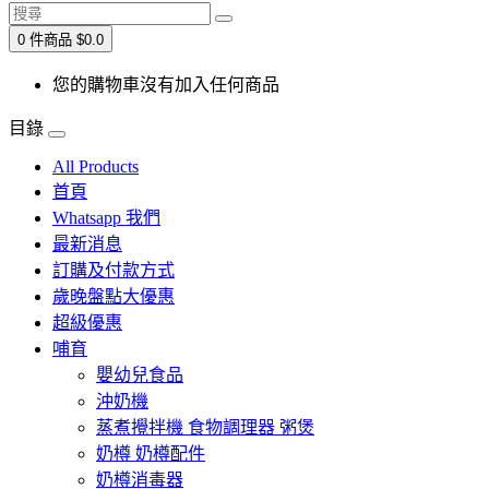
0 件商品 $0.0
您的購物車沒有加入任何商品
目錄
All Products
首頁
Whatsapp 我們
最新消息
訂購及付款方式
歲晚盤點大優惠
超級優惠
哺育
嬰幼兒食品
沖奶機
蒸煮攪拌機 食物調理器 粥煲
奶樽 奶樽配件
奶樽消毒器