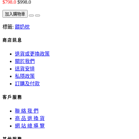
$798.0
$998.0
加入購物車
標籤:
餵奶枕
商 店 訊 息
退貨或更換政策
關於我們
送貨安排
私隱政策
訂購及付款
客 戶 服 務
聯 絡 我 們
商 品 退 換 貨
網 站 總 導 覽