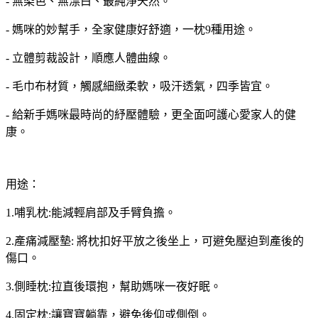
- 無染色、無漂白、最純淨天然。
- 媽咪的妙幫手，全家健康好舒適，一枕9種用途。
- 立體剪裁設計，順應人體曲線。
- 毛巾布材質，觸感細緻柔軟，吸汗透氣，四季皆宜。
- 給新手媽咪最時尚的紓壓體驗，更全面呵護心愛家人的健
康。
用途：
1.哺乳枕:能減輕肩部及手臂負擔。
2.產痛減壓墊: 將枕扣好平放之後坐上，可避免壓迫到產後的
傷口。
3.側睡枕:拉直後環抱，幫助媽咪一夜好眠。
4.固定枕:讓寶寶躺靠，避免後仰或側倒。