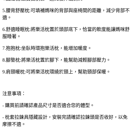
5.腰背舒壓枕:可填補媽咪的背部與座椅間的距離，減少背部不
適。
6.舒適睡眠枕:將樂活枕置於頭部底下，恰當的軟度能讓媽咪舒
服睡著。
7.抱抱枕:坐臥時環抱樂活枕，能增加暖度。
8.腳墊枕:將樂活枕置於腳下，能幫助減輕腳部壓力。
9.肩頸暖枕:可將樂活枕環繞於頸上，幫助頸部保暖。
注意事項：
- 購買前請確認產品尺寸是否適合您的體型。
- 枕套拉鍊具隱藏設計，安裝完請確認拉鍊頭是否收好，以免
摩擦不適。