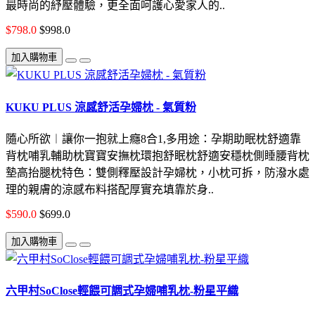
最時尚的紓壓體驗，更全面呵護心愛家人的..
$798.0
$998.0
加入購物車
KUKU PLUS 涼感舒活孕婦枕 - 氣質粉
隨心所欲︱讓你一抱就上癮8合1,多用途：孕期助眠枕舒適靠
背枕哺乳輔助枕寶寶安撫枕環抱舒眠枕舒適安穩枕側睡腰背枕
墊高抬腿枕特色：雙側釋壓設計孕婦枕，小枕可拆，防潑水處
理的親膚的涼感布料搭配厚實充填靠於身..
$590.0
$699.0
加入購物車
六甲村SoClose輕餵可調式孕婦哺乳枕-粉星平織