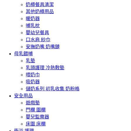
奶樽餐具清潔
其他奶樽用品
暖奶器
哺乳枕
嬰幼兒餐具
口水肩 紗巾
安撫奶嘴 奶嘴鏈
母乳餵哺
乳墊
乳頭護理 冷熱敷墊
喂奶巾
吸奶器
儲奶系列 初乳收集 奶粉格
安全用品
遊戲墊
門欄 圍欄
嬰兒監察器
床圍 床欄
衛浴 護理