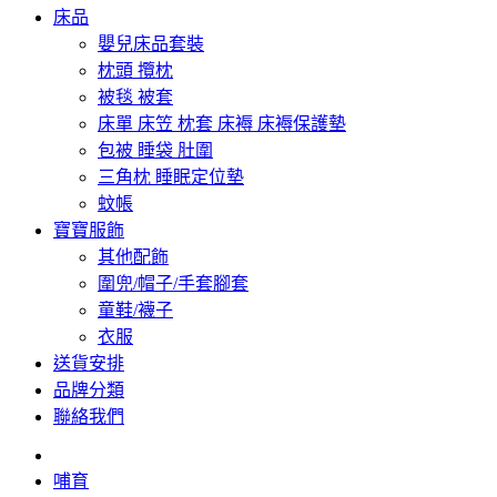
床品
嬰兒床品套裝
枕頭 攬枕
被毯 被套
床單 床笠 枕套 床褥 床褥保護墊
包被 睡袋 肚圍
三角枕 睡眠定位墊
蚊帳
寶寶服飾
其他配飾
圍兜/帽子/手套腳套
童鞋/襪子
衣服
送貨安排
品牌分類
聯絡我們
哺育