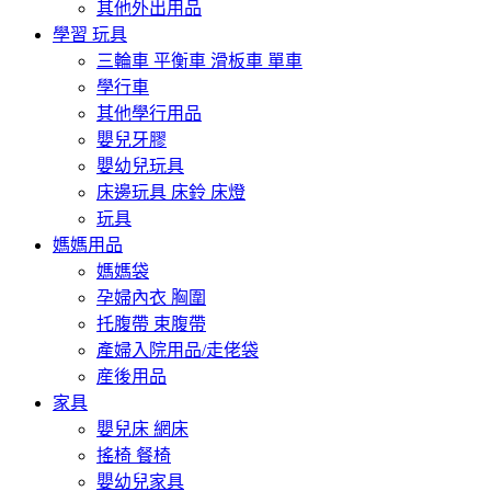
其他外出用品
學習 玩具
三輪車 平衡車 滑板車 單車
學行車
其他學行用品
嬰兒牙膠
嬰幼兒玩具
床邊玩具 床鈴 床燈
玩具
媽媽用品
媽媽袋
孕婦內衣 胸圍
托腹帶 束腹帶
產婦入院用品/走佬袋
産後用品
家具
嬰兒床 網床
搖椅 餐椅
嬰幼兒家具