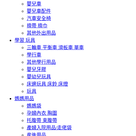
嬰兒車
嬰兒車配件
汽車安全椅
揹帶 揹巾
其他外出用品
學習 玩具
三輪車 平衡車 滑板車 單車
學行車
其他學行用品
嬰兒牙膠
嬰幼兒玩具
床邊玩具 床鈴 床燈
玩具
媽媽用品
媽媽袋
孕婦內衣 胸圍
托腹帶 束腹帶
產婦入院用品/走佬袋
産後用品