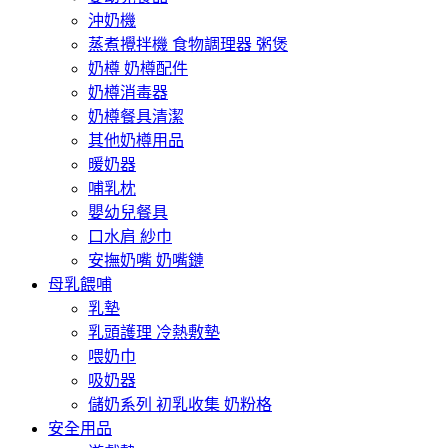
沖奶機
蒸煮攪拌機 食物調理器 粥煲
奶樽 奶樽配件
奶樽消毒器
奶樽餐具清潔
其他奶樽用品
暖奶器
哺乳枕
嬰幼兒餐具
口水肩 紗巾
安撫奶嘴 奶嘴鏈
母乳餵哺
乳墊
乳頭護理 冷熱敷墊
喂奶巾
吸奶器
儲奶系列 初乳收集 奶粉格
安全用品