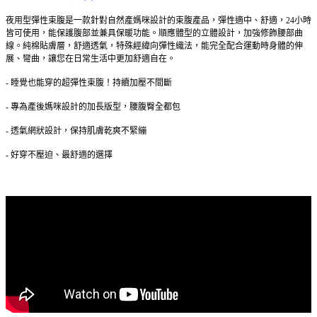
夜用型彈性束腹是一款針對自然產媽咪設計的束腹產品，彈性適中、舒適，24小時
皆可使用，能保護腹部並兼具保暖功能。順應體型的立體設計，加強修飾腰部曲
線。純棉貼膚層，舒適透氣，特殊經緯向彈性織法，能完全配合運動時身體的伸
展、彎曲，讓您在日常生活中更加舒適自在。
- 睡覺也能穿的超彈性束腹！持續加壓不間斷
- 專為產後媽咪設計的加長版型，腰腹臀全都包
- 透氣網狀設計，保持肌膚乾爽不緊繃
- 好穿不壓迫、最舒適的選擇