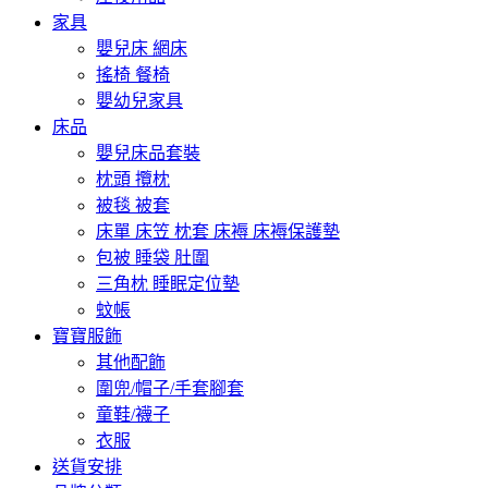
家具
嬰兒床 網床
搖椅 餐椅
嬰幼兒家具
床品
嬰兒床品套裝
枕頭 攬枕
被毯 被套
床單 床笠 枕套 床褥 床褥保護墊
包被 睡袋 肚圍
三角枕 睡眠定位墊
蚊帳
寶寶服飾
其他配飾
圍兜/帽子/手套腳套
童鞋/襪子
衣服
送貨安排