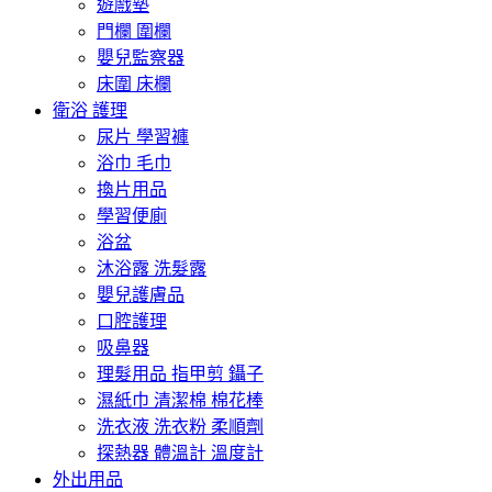
遊戲墊
門欄 圍欄
嬰兒監察器
床圍 床欄
衛浴 護理
尿片 學習褲
浴巾 毛巾
換片用品
學習便廁
浴盆
沐浴露 洗髮露
嬰兒護膚品
口腔護理
吸鼻器
理髮用品 指甲剪 鑷子
濕紙巾 清潔棉 棉花棒
洗衣液 洗衣粉 柔順劑
探熱器 體溫計 溫度計
外出用品