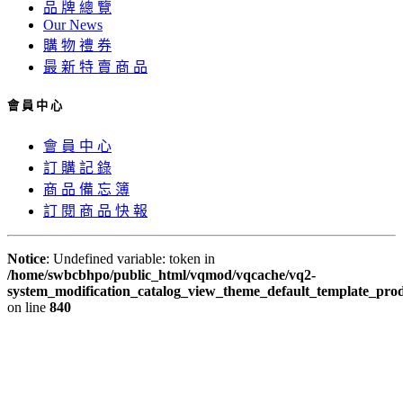
品 牌 總 覽
Our News
購 物 禮 券
最 新 特 賣 商 品
會 員 中 心
會 員 中 心
訂 購 記 錄
商 品 備 忘 簿
訂 閱 商 品 快 報
Notice
: Undefined variable: token in
/home/swbcbhpo/public_html/vqmod/vqcache/vq2-
system_modification_catalog_view_theme_default_template_prod
on line
840