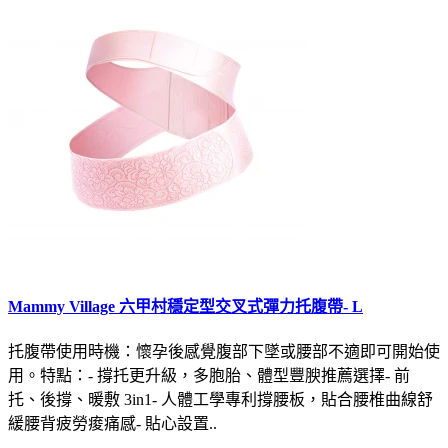
Mammy Village 六甲村穩定型交叉式彈力托腹帶- L
托腹帶使用時機：懷孕後感覺腹部下墜或腰部不適即可開始使
用。特點：- 撐托更升級，多胞胎、體型豐腴推薦選擇- 前
托、後撐、暖敷 3in1- 人體工學專利撐腰板，貼合腰椎曲線舒
緩腰背疲勞痠痛感- 貼心設置..