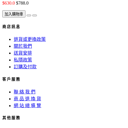
$630.0
$788.0
加入購物車
商 店 訊 息
退貨或更換政策
關於我們
送貨安排
私隱政策
訂購及付款
客 戶 服 務
聯 絡 我 們
商 品 退 換 貨
網 站 總 導 覽
其 他 服 務