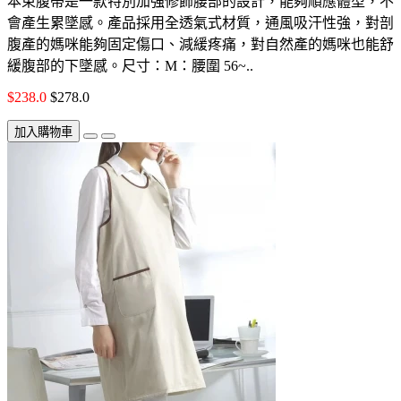
本束腹帶是一款特別加強修飾腰部的設計，能夠順應體型，不
會產生累墜感。產品採用全透氣式材質，通風吸汗性強，對剖
腹產的媽咪能夠固定傷口、減緩疼痛，對自然產的媽咪也能舒
緩腹部的下墜感。尺寸：M：腰圍 56~..
$238.0
$278.0
加入購物車