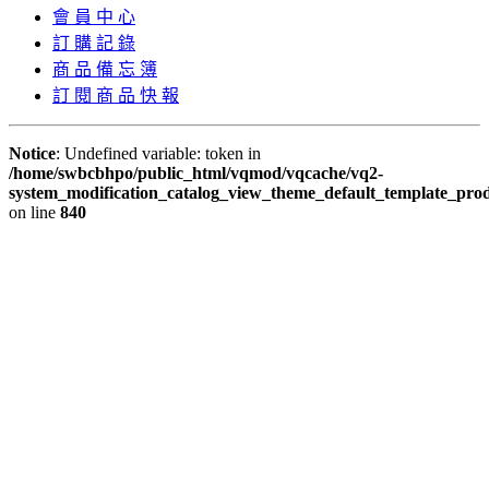
會 員 中 心
訂 購 記 錄
商 品 備 忘 簿
訂 閱 商 品 快 報
Notice
: Undefined variable: token in
/home/swbcbhpo/public_html/vqmod/vqcache/vq2-
system_modification_catalog_view_theme_default_template_prod
on line
840