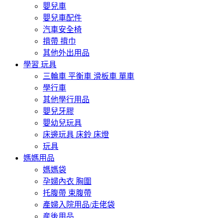
嬰兒車
嬰兒車配件
汽車安全椅
揹帶 揹巾
其他外出用品
學習 玩具
三輪車 平衡車 滑板車 單車
學行車
其他學行用品
嬰兒牙膠
嬰幼兒玩具
床邊玩具 床鈴 床燈
玩具
媽媽用品
媽媽袋
孕婦內衣 胸圍
托腹帶 束腹帶
產婦入院用品/走佬袋
産後用品