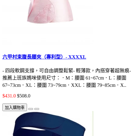
六甲村束腹長腰夾（專利型）- XXXXL
- 四段軟鋼支撐，可自由調整鬆緊- 輕薄款，內搭穿著超無痕-
推薦上班族媽咪使用尺寸：．M：腰圍 61~67cm．L：腰圍
67~73cm．XL：腰圍 73~79cm．XXL：腰圍 79~85cm．X..
$431.0
$508.0
加入購物車