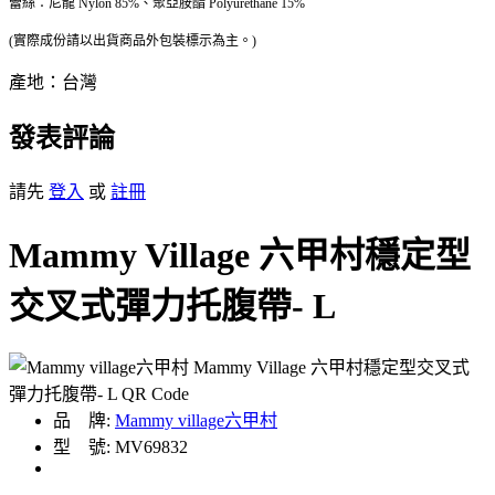
蕾絲：尼龍 Nylon 85%、聚亞胺酯 Polyurethane 15%
(實際成份請以出貨商品外包裝標示為主。)
產地：台灣
發表評論
請先
登入
或
註冊
Mammy Village 六甲村穩定型
交叉式彈力托腹帶- L
品 牌:
Mammy village六甲村
型 號: MV69832