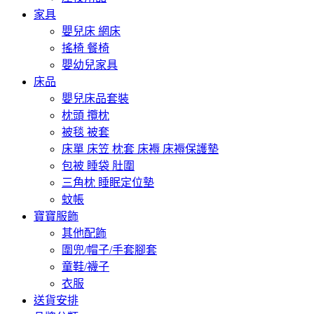
家具
嬰兒床 網床
搖椅 餐椅
嬰幼兒家具
床品
嬰兒床品套裝
枕頭 攬枕
被毯 被套
床單 床笠 枕套 床褥 床褥保護墊
包被 睡袋 肚圍
三角枕 睡眠定位墊
蚊帳
寶寶服飾
其他配飾
圍兜/帽子/手套腳套
童鞋/襪子
衣服
送貨安排