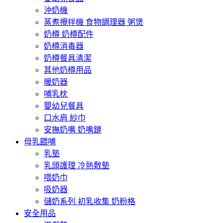
沖奶機
蒸煮攪拌機 食物調理器 粥煲
奶樽 奶樽配件
奶樽消毒器
奶樽餐具清潔
其他奶樽用品
暖奶器
哺乳枕
嬰幼兒餐具
口水肩 紗巾
安撫奶嘴 奶嘴鏈
母乳餵哺
乳墊
乳頭護理 冷熱敷墊
喂奶巾
吸奶器
儲奶系列 初乳收集 奶粉格
安全用品