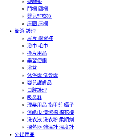
遊戲墊
門欄 圍欄
嬰兒監察器
床圍 床欄
衛浴 護理
尿片 學習褲
浴巾 毛巾
換片用品
學習便廁
浴盆
沐浴露 洗髮露
嬰兒護膚品
口腔護理
吸鼻器
理髮用品 指甲剪 鑷子
濕紙巾 清潔棉 棉花棒
洗衣液 洗衣粉 柔順劑
探熱器 體溫計 溫度計
外出用品