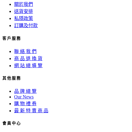
關於我們
送貨安排
私隱政策
訂購及付款
客 戶 服 務
聯 絡 我 們
商 品 退 換 貨
網 站 總 導 覽
其 他 服 務
品 牌 總 覽
Our News
購 物 禮 券
最 新 特 賣 商 品
會 員 中 心