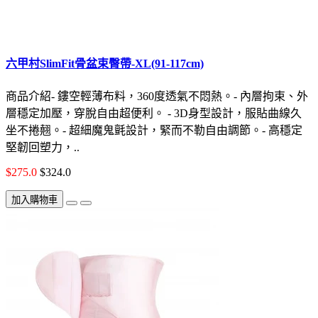
六甲村SlimFit骨盆束臀帶-XL(91-117cm)
商品介紹- 鏤空輕薄布料，360度透氣不悶熱。- 內層拘束、外
層穩定加壓，穿脫自由超便利。 - 3D身型設計，服貼曲線久
坐不捲翹。- 超細魔鬼氈設計，緊而不勒自由調節。- 高穩定
堅韌回塑力，..
$275.0
$324.0
加入購物車