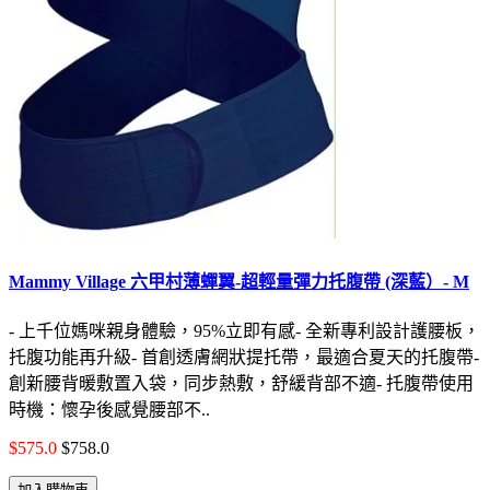
Mammy Village 六甲村薄蟬翼-超輕量彈力托腹帶 (深藍）- M
- 上千位媽咪親身體驗，95%立即有感- 全新專利設計護腰板，
托腹功能再升級- 首創透膚網狀提托帶，最適合夏天的托腹帶-
創新腰背暖敷置入袋，同步熱敷，舒緩背部不適- 托腹帶使用
時機：懷孕後感覺腰部不..
$575.0
$758.0