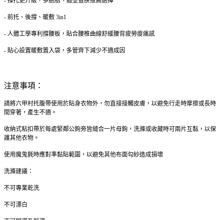
- 撐托更升級，多胞胎、體型豐腴推薦選擇
- 前托、後撐、暖敷 3in1
- 人體工學專利撐腰板，貼合腰椎曲線舒緩腰背疲勞痠痛感
- 貼心設置暖敷置入袋，多管齊下減少不適成因
注意事項：
請將六甲村托腹帶使用於貼身衣物外，勿直接接觸皮膚，以避免行走時摩擦或長時
間穿著，產生不適。
收納式粘扣帶於每處緊鄰公鉤旁皆縫合一片母鉤，洗滌或收藏時可兩片互黏，以保
護其他衣物。
使用魔鬼氈時應對準黏貼範圍，以避免其他布面勾紗造成損壞
洗滌建議：
不可專業乾洗
不可漂白