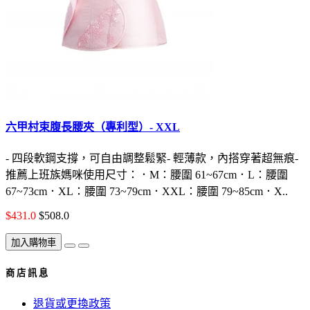
六甲村束腹長腰夾（專利型）- XXL
- 四段軟鋼支撐，可自由調整鬆緊- 輕薄款，內搭穿著超無痕-
推薦上班族媽咪使用尺寸：．M：腰圍 61~67cm．L：腰圍
67~73cm．XL：腰圍 73~79cm．XXL：腰圍 79~85cm．X..
$431.0
$508.0
加入購物車
商 店 訊 息
退貨或更換政策