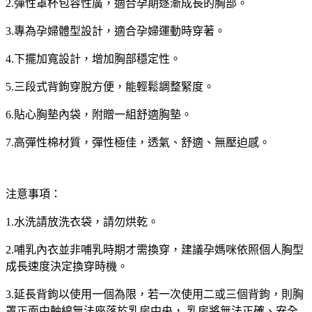
2.彈性罩杯包容性廣，適合孕期逐漸成長的胸部。
3.專為孕婦體型設計，適合孕婦運動時穿著。
4.下擺加寬設計，增加胸部穩定性。
5.三段式背鉤穿脫方便，能輕鬆調整緊度。
6.貼心胸墊內袋，附贈一組舒適胸墊。
7.高彈性棉材質，彈性極佳，透氣、舒適、無壓迫感。
注意事項：
1.水洗請放洗衣袋，請勿烘乾。
2.哺乳內衣並非哺乳時期才需換穿，建議孕媽咪依照個人胸型
成長速度決定換穿時機。
3.延長背鉤以使用一個為限，若一次使用二或三個背鉤，則胸
罩正面中軸線無法座落於乳房中央， 乳房將無法正確、安全