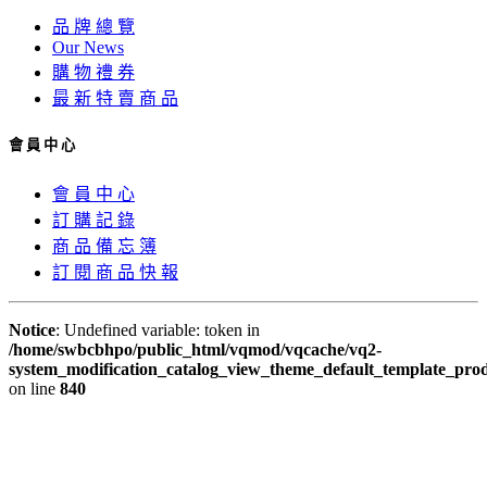
品 牌 總 覽
Our News
購 物 禮 券
最 新 特 賣 商 品
會 員 中 心
會 員 中 心
訂 購 記 錄
商 品 備 忘 簿
訂 閱 商 品 快 報
Notice
: Undefined variable: token in
/home/swbcbhpo/public_html/vqmod/vqcache/vq2-
system_modification_catalog_view_theme_default_template_prod
on line
840