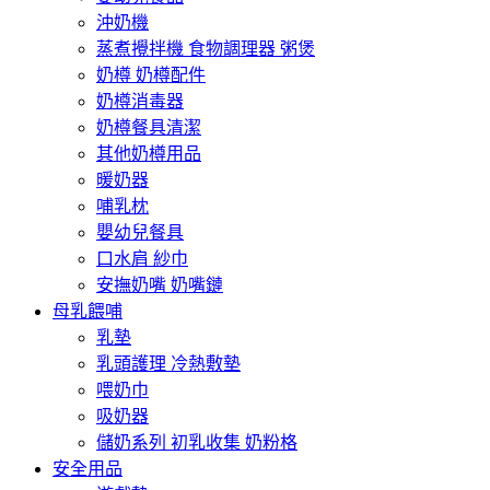
沖奶機
蒸煮攪拌機 食物調理器 粥煲
奶樽 奶樽配件
奶樽消毒器
奶樽餐具清潔
其他奶樽用品
暖奶器
哺乳枕
嬰幼兒餐具
口水肩 紗巾
安撫奶嘴 奶嘴鏈
母乳餵哺
乳墊
乳頭護理 冷熱敷墊
喂奶巾
吸奶器
儲奶系列 初乳收集 奶粉格
安全用品