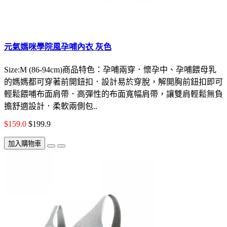
元氣媽咪學院風孕哺內衣 灰色
Size:M (86-94cm)商品特色：孕哺兩穿．懷孕中、孕哺餵母乳
的媽媽都可穿著前開鈕扣．設計易於穿脫，解開胸前鈕扣即可
輕鬆餵哺布面肩帶．高彈性的布面寬幅肩帶，讓雙肩輕鬆無負
擔舒適設計．柔軟兩側包..
$159.0
$199.9
加入購物車