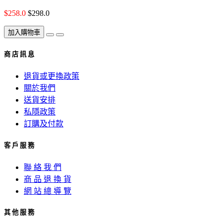
$258.0
$298.0
加入購物車
商 店 訊 息
退貨或更換政策
關於我們
送貨安排
私隱政策
訂購及付款
客 戶 服 務
聯 絡 我 們
商 品 退 換 貨
網 站 總 導 覽
其 他 服 務