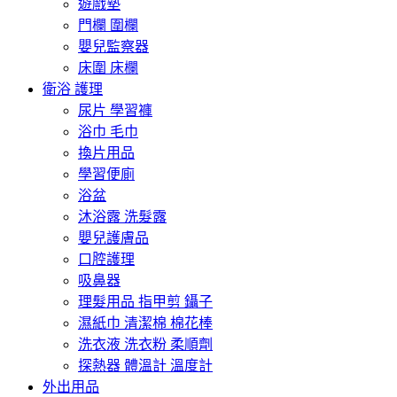
遊戲墊
門欄 圍欄
嬰兒監察器
床圍 床欄
衛浴 護理
尿片 學習褲
浴巾 毛巾
換片用品
學習便廁
浴盆
沐浴露 洗髮露
嬰兒護膚品
口腔護理
吸鼻器
理髮用品 指甲剪 鑷子
濕紙巾 清潔棉 棉花棒
洗衣液 洗衣粉 柔順劑
探熱器 體溫計 溫度計
外出用品