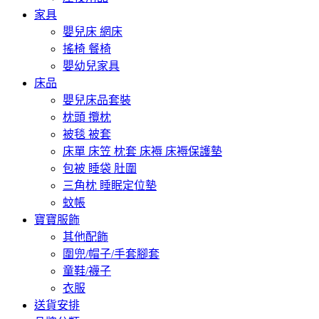
家具
嬰兒床 網床
搖椅 餐椅
嬰幼兒家具
床品
嬰兒床品套裝
枕頭 攬枕
被毯 被套
床單 床笠 枕套 床褥 床褥保護墊
包被 睡袋 肚圍
三角枕 睡眠定位墊
蚊帳
寶寶服飾
其他配飾
圍兜/帽子/手套腳套
童鞋/襪子
衣服
送貨安排