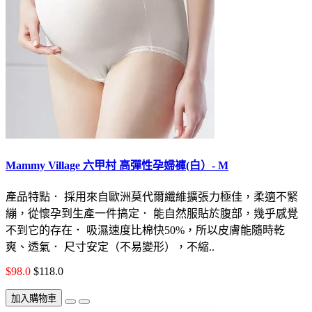
Mammy Village 六甲村 高彈性孕婦褲(白）- M
產品特點． 採用來自歐洲莫代爾纖維擴張力極佳，柔適不緊
繃，從懷孕到生產一件搞定． 能自然服貼於腹部，幾乎感覺
不到它的存在． 吸濕速度比棉快50%，所以皮膚能隨時乾
爽、透氣． 尺寸安定（不易變形），不縮..
$98.0
$118.0
加入購物車