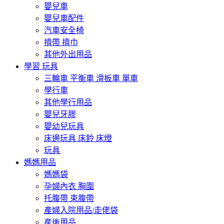
嬰兒車
嬰兒車配件
汽車安全椅
揹帶 揹巾
其他外出用品
學習 玩具
三輪車 平衡車 滑板車 單車
學行車
其他學行用品
嬰兒牙膠
嬰幼兒玩具
床邊玩具 床鈴 床燈
玩具
媽媽用品
媽媽袋
孕婦內衣 胸圍
托腹帶 束腹帶
產婦入院用品/走佬袋
産後用品