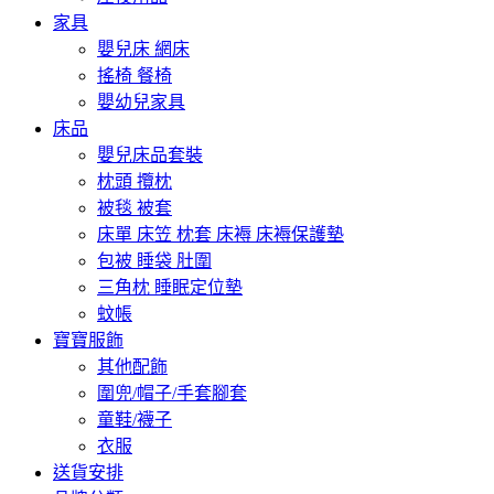
家具
嬰兒床 網床
搖椅 餐椅
嬰幼兒家具
床品
嬰兒床品套裝
枕頭 攬枕
被毯 被套
床單 床笠 枕套 床褥 床褥保護墊
包被 睡袋 肚圍
三角枕 睡眠定位墊
蚊帳
寶寶服飾
其他配飾
圍兜/帽子/手套腳套
童鞋/襪子
衣服
送貨安排