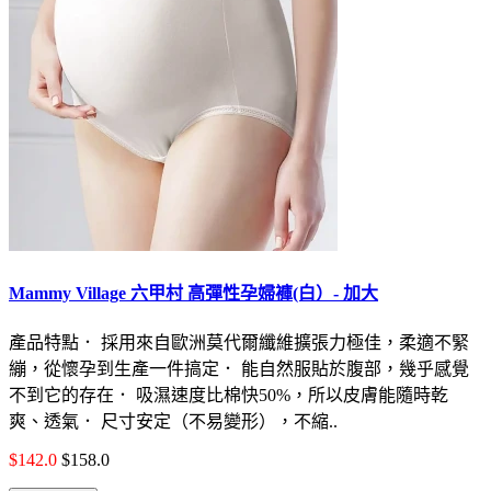
Mammy Village 六甲村 高彈性孕婦褲(白）- 加大
產品特點． 採用來自歐洲莫代爾纖維擴張力極佳，柔適不緊
繃，從懷孕到生產一件搞定． 能自然服貼於腹部，幾乎感覺
不到它的存在． 吸濕速度比棉快50%，所以皮膚能隨時乾
爽、透氣． 尺寸安定（不易變形），不縮..
$142.0
$158.0