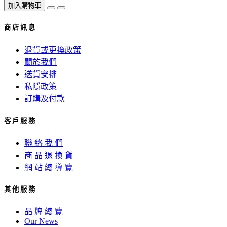
加入購物車
商 店 訊 息
退貨或更換政策
關於我們
送貨安排
私隱政策
訂購及付款
客 戶 服 務
聯 絡 我 們
商 品 退 換 貨
網 站 總 導 覽
其 他 服 務
品 牌 總 覽
Our News