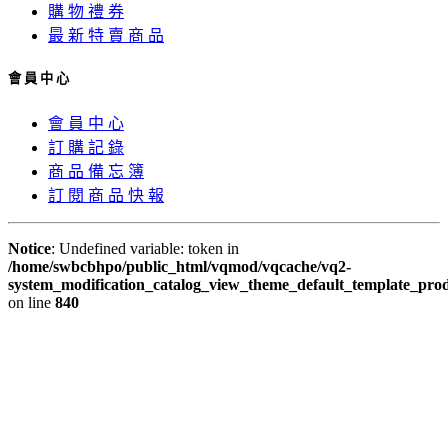
購 物 禮 券
最 新 特 賣 商 品
會 員 中 心
會 員 中 心
訂 購 記 錄
商 品 備 忘 簿
訂 閱 商 品 快 報
Notice
: Undefined variable: token in
/home/swbcbhpo/public_html/vqmod/vqcache/vq2-
system_modification_catalog_view_theme_default_template_prod
on line
840