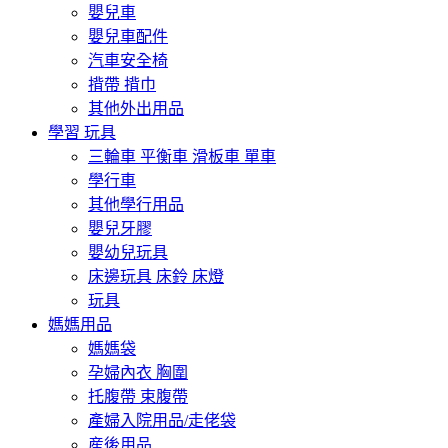
嬰兒車
嬰兒車配件
汽車安全椅
揹帶 揹巾
其他外出用品
學習 玩具
三輪車 平衡車 滑板車 單車
學行車
其他學行用品
嬰兒牙膠
嬰幼兒玩具
床邊玩具 床鈴 床燈
玩具
媽媽用品
媽媽袋
孕婦內衣 胸圍
托腹帶 束腹帶
產婦入院用品/走佬袋
産後用品