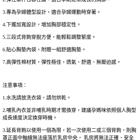
3.專為孕婦體型設計，適合孕婦運動時穿著。
4.下擺加寬設計，增加胸部穩定性。
5.三段式背鉤穿脫方便，能輕鬆調整緊度。
6.貼心胸墊內袋，附贈一組舒適胸墊。
7.高彈性棉材質，彈性極佳，透氣、舒適、無壓迫感。
注意事項：
1.水洗請放洗衣袋，請勿烘乾。
2.哺乳內衣並非哺乳時期才需換穿，建議孕媽咪依照個人胸型
成長速度決定換穿時機。
3.延長背鉤以使用一個為限，若一次使用二或三個背鉤，則胸
罩正面中軸線無法座落於乳房中央， 乳房將無法正確、安全