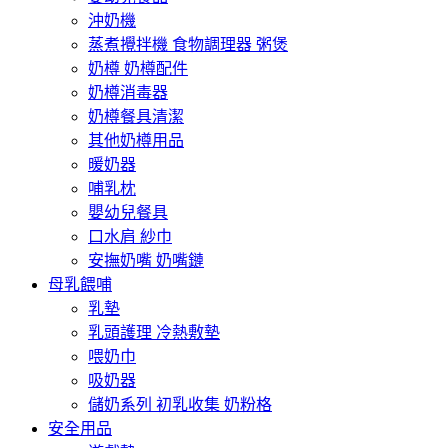
沖奶機
蒸煮攪拌機 食物調理器 粥煲
奶樽 奶樽配件
奶樽消毒器
奶樽餐具清潔
其他奶樽用品
暖奶器
哺乳枕
嬰幼兒餐具
口水肩 紗巾
安撫奶嘴 奶嘴鏈
母乳餵哺
乳墊
乳頭護理 冷熱敷墊
喂奶巾
吸奶器
儲奶系列 初乳收集 奶粉格
安全用品