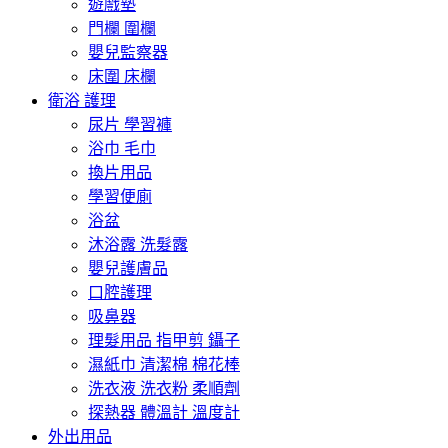
遊戲墊
門欄 圍欄
嬰兒監察器
床圍 床欄
衛浴 護理
尿片 學習褲
浴巾 毛巾
換片用品
學習便廁
浴盆
沐浴露 洗髮露
嬰兒護膚品
口腔護理
吸鼻器
理髮用品 指甲剪 鑷子
濕紙巾 清潔棉 棉花棒
洗衣液 洗衣粉 柔順劑
探熱器 體溫計 溫度計
外出用品