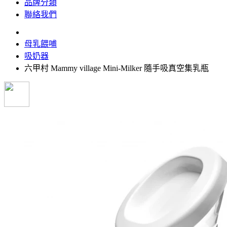
品牌分類
聯絡我們
母乳餵哺
吸奶器
六甲村 Mammy village Mini-Milker 隨手吸真空集乳瓶