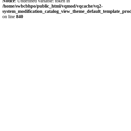
Notice
: Undefined variable: token in
/home/swbcbhpo/public_html/vqmod/vqcache/vq2-
system_modification_catalog_view_theme_default_template_prod
on line
840