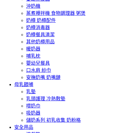
沖奶機
蒸煮攪拌機 食物調理器 粥煲
奶樽 奶樽配件
奶樽消毒器
奶樽餐具清潔
其他奶樽用品
暖奶器
哺乳枕
嬰幼兒餐具
口水肩 紗巾
安撫奶嘴 奶嘴鏈
母乳餵哺
乳墊
乳頭護理 冷熱敷墊
喂奶巾
吸奶器
儲奶系列 初乳收集 奶粉格
安全用品