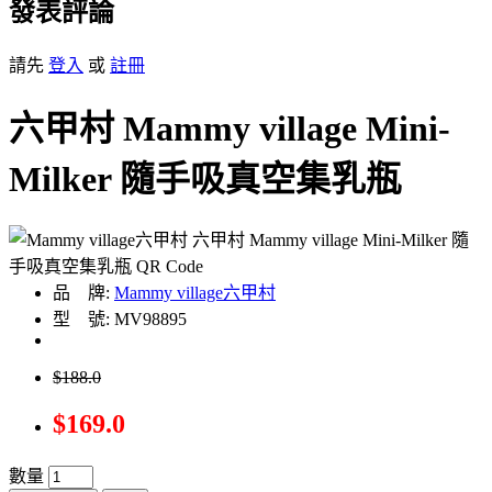
發表評論
請先
登入
或
註冊
六甲村 Mammy village Mini-
Milker 隨手吸真空集乳瓶
品 牌:
Mammy village六甲村
型 號: MV98895
$188.0
$169.0
數量