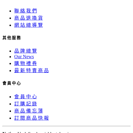
聯 絡 我 們
商 品 退 換 貨
網 站 總 導 覽
其 他 服 務
品 牌 總 覽
Our News
購 物 禮 券
最 新 特 賣 商 品
會 員 中 心
會 員 中 心
訂 購 記 錄
商 品 備 忘 簿
訂 閱 商 品 快 報