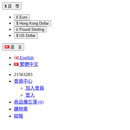
$
貨 幣
€ Euro
$ Hong Kong Dollar
£ Pound Sterling
$ US Dollar
語 言
English
繁體中文
21563283
會員中心
加入會員
登入
商品備忘簿 (0)
購物車
結帳