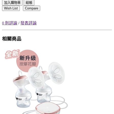
加入購物車
結帳
Wish List
Compare
0 則評論
/
發表評論
相關商品