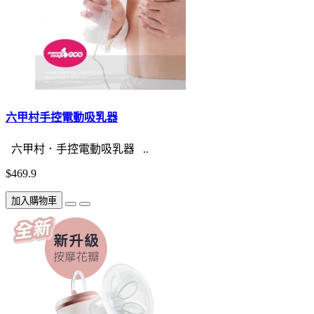
六甲村手控電動吸乳器
六甲村．手控電動吸乳器 ..
$469.9
加入購物車