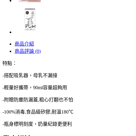
商品介紹
商品評論 (0)
特點：
-搭配吸乳器，母乳不漏接
-輕量好攜帶，90ml容量超夠用
-附贈防塵防漏蓋,粗心打翻也不怕
-100%消毒,食品級矽膠,耐溫180℃
-瓶身標明刻度，奶量紀錄更便利