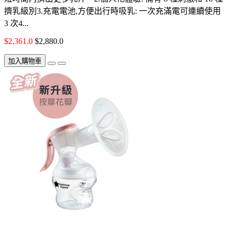
擠乳級別3.充電電池,方便出行時吸乳: 一次充滿電可連續使用
3 次4...
$2,361.0
$2,880.0
加入購物車