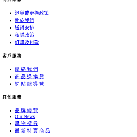
退貨或更換政策
關於我們
送貨安排
私隱政策
訂購及付款
客 戶 服 務
聯 絡 我 們
商 品 退 換 貨
網 站 總 導 覽
其 他 服 務
品 牌 總 覽
Our News
購 物 禮 券
最 新 特 賣 商 品