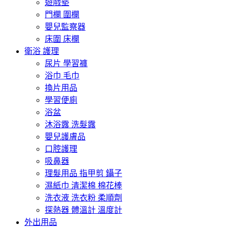
遊戲墊
門欄 圍欄
嬰兒監察器
床圍 床欄
衛浴 護理
尿片 學習褲
浴巾 毛巾
換片用品
學習便廁
浴盆
沐浴露 洗髮露
嬰兒護膚品
口腔護理
吸鼻器
理髮用品 指甲剪 鑷子
濕紙巾 清潔棉 棉花棒
洗衣液 洗衣粉 柔順劑
探熱器 體溫計 溫度計
外出用品