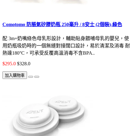
Comotomo 防脹氣矽膠奶瓶 250毫升 / 8安士 (2個裝)-綠色
配 3m+奶嘴綠色母乳形設計，輔助貼身餵哺母乳的嬰兒，使
用奶瓶吸奶時的一個無縫對接闊口設計，易於清潔及消毒 耐
熱達180°C，可承受反覆高溫消毒不含BPA..
$295.0
$328.0
加入購物車