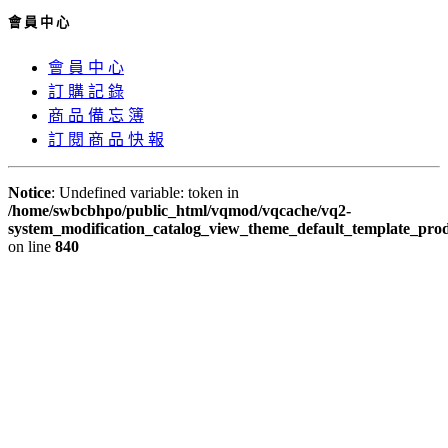
會 員 中 心
會 員 中 心
訂 購 記 錄
商 品 備 忘 簿
訂 閱 商 品 快 報
Notice
: Undefined variable: token in
/home/swbcbhpo/public_html/vqmod/vqcache/vq2-
system_modification_catalog_view_theme_default_template_prod
on line
840