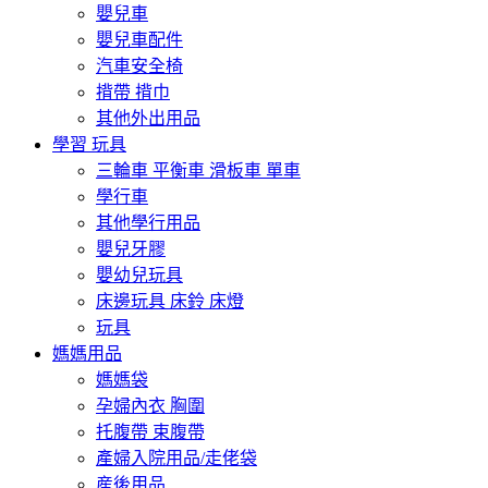
嬰兒車
嬰兒車配件
汽車安全椅
揹帶 揹巾
其他外出用品
學習 玩具
三輪車 平衡車 滑板車 單車
學行車
其他學行用品
嬰兒牙膠
嬰幼兒玩具
床邊玩具 床鈴 床燈
玩具
媽媽用品
媽媽袋
孕婦內衣 胸圍
托腹帶 束腹帶
產婦入院用品/走佬袋
産後用品