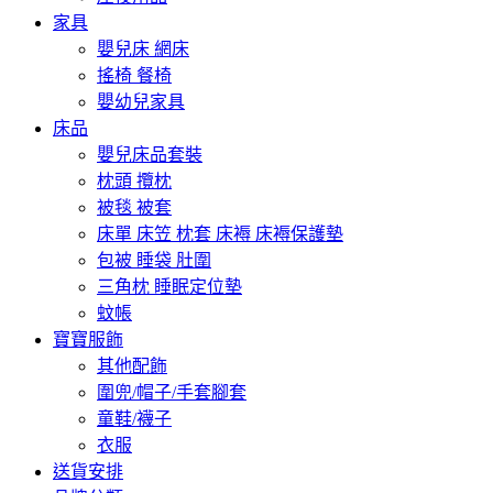
家具
嬰兒床 網床
搖椅 餐椅
嬰幼兒家具
床品
嬰兒床品套裝
枕頭 攬枕
被毯 被套
床單 床笠 枕套 床褥 床褥保護墊
包被 睡袋 肚圍
三角枕 睡眠定位墊
蚊帳
寶寶服飾
其他配飾
圍兜/帽子/手套腳套
童鞋/襪子
衣服
送貨安排