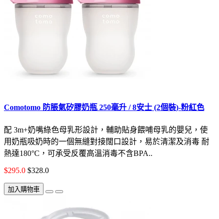
Comotomo 防脹氣矽膠奶瓶 250毫升 / 8安士 (2個裝)-粉紅色
配 3m+奶嘴綠色母乳形設計，輔助貼身餵哺母乳的嬰兒，使
用奶瓶吸奶時的一個無縫對接闊口設計，易於清潔及消毒 耐
熱達180°C，可承受反覆高溫消毒不含BPA..
$295.0
$328.0
加入購物車