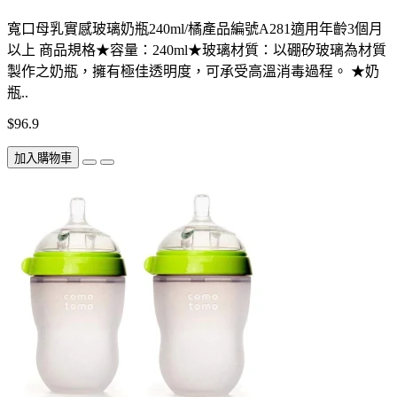
寬口母乳實感玻璃奶瓶240ml/橘產品編號A281適用年齡3個月
以上 商品規格★容量：240ml★玻璃材質：以硼矽玻璃為材質
製作之奶瓶，擁有極佳透明度，可承受高溫消毒過程。 ★奶
瓶..
$96.9
加入購物車