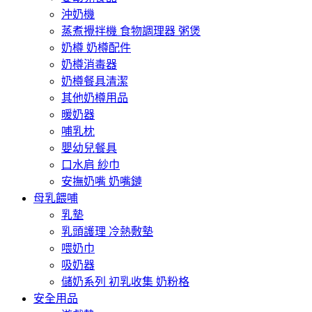
沖奶機
蒸煮攪拌機 食物調理器 粥煲
奶樽 奶樽配件
奶樽消毒器
奶樽餐具清潔
其他奶樽用品
暖奶器
哺乳枕
嬰幼兒餐具
口水肩 紗巾
安撫奶嘴 奶嘴鏈
母乳餵哺
乳墊
乳頭護理 冷熱敷墊
喂奶巾
吸奶器
儲奶系列 初乳收集 奶粉格
安全用品